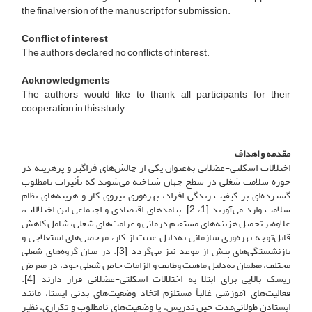
the final version of the manuscript for submission.
Conflict of interest
The authors declared no conflicts of interest.
Acknowledgments
The authors would like to thank all participants for their
cooperation in this study.
مقدمه و اهداف
اختلالات اسکلتی-عضلانی به‌عنوان یکی از چالش‌های فراگیر و پرهزینه در
حوزه سلامت شغلی در سطح جهان شناخته می‌شوند که تأثیرات نامطلوب
گسترده‌ای بر کیفیت زندگی افراد، بهره‌وری نیروی کار و هزینه‌های نظام
سلامت وارد می‌آورند [1، 2]. پیامدهای اقتصادی و اجتماعی این اختلالات،
علاوه‌بر تحمیل هزینه‌های مستقیم درمانی و غرامت‌های شغلی، شامل کاهش
قابل‌توجه بهره‌وری سازمانی به‌دلیل غیبت از کار، مرخصی‌های استعلاجی و
بازنشستگی‌های پیش از موعد نیز می‌گردد [3]. در میان گروه‌های شغلی
مختلف، معلمان به‌دلیل ماهیت وظایف و الزامات خاص شغلی خود، در معرض
ریسک بالایی برای ابتلا به اختلالات اسکلتی-عضلانی قرار دارند [4].
فعالیت‌های آموزشی غالباً مستلزم اتخاذ وضعیت‌های بدنی ایستا، مانند
ایستادن طولانی‌مدت حین تدریس، یا وضعیت‌های نامطلوب و تکراری، نظیر