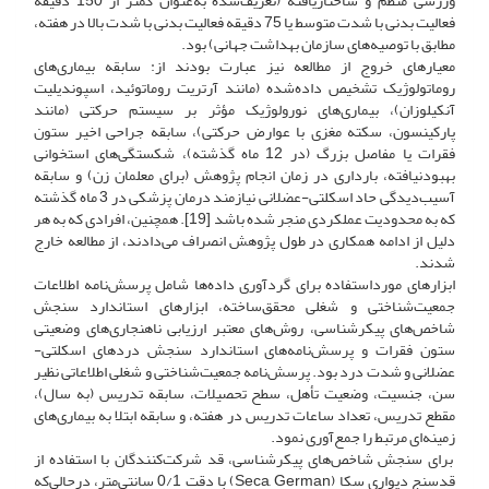
ورزشی منظم و ساختاریافته (تعریف‌شده به‌عنوان کمتر از 150 دقیقه
فعالیت بدنی با شدت متوسط یا 75 دقیقه فعالیت بدنی با شدت بالا در هفته،
مطابق با توصیه‌های سازمان بهداشت جهانی) بود.
معیارهای خروج از مطالعه نیز عبارت بودند از: سابقه بیماری‌های
روماتولوژیک تشخیص داده‌شده (مانند آرتریت روماتوئید، اسپوندیلیت
آنکیلوزان)، بیماری‌های نورولوژیک مؤثر بر سیستم حرکتی (مانند
پارکینسون، سکته مغزی با عوارض حرکتی)، سابقه جراحی اخیر ستون
فقرات یا مفاصل بزرگ (در 12 ماه گذشته)، شکستگی‌های استخوانی
بهبودنیافته، بارداری در زمان انجام پژوهش (برای معلمان زن) و سابقه
آسیب‌دیدگی حاد اسکلتی-عضلانی نیازمند درمان پزشکی در 3 ماه گذشته
که به محدودیت عملکردی منجر شده باشد [19]. همچنین، افرادی که به هر
دلیل از ادامه همکاری در طول پژوهش انصراف می‌دادند، از مطالعه خارج
شدند.
ابزارهای مورداستفاده برای گردآوری داده‌ها شامل پرسش‌نامه اطلاعات
جمعیت‌شناختی و شغلی محقق‌ساخته، ابزارهای استاندارد سنجش
شاخص‌های پیکرشناسی، روش‌های معتبر ارزیابی ناهنجاری‌های وضعیتی
ستون فقرات و پرسش‌نامه‌های استاندارد سنجش دردهای اسکلتی-
عضلانی و شدت درد بود. پرسش‌نامه جمعیت‌شناختی و شغلی اطلاعاتی نظیر
سن، جنسیت، وضعیت تأهل، سطح تحصیلات، سابقه تدریس (به سال)،
مقطع تدریس، تعداد ساعات تدریس در هفته، و سابقه ابتلا به بیماری‌های
زمینه‌ای مرتبط را جمع‌آوری نمود.
برای سنجش شاخص‌های پیکرشناسی، قد شرکت‌کنندگان با استفاده از
قدسنج دیواری سکا (Seca, German) با دقت 0/1 سانتی‌متر، درحالی‌که