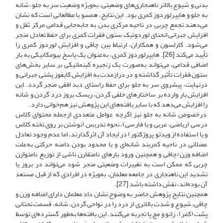
بدنی و شیوع بالاتر ناهنجاری‌های وضعیتی، به‌ویژه وضعیت سر به جلو، شانه
به جلو و هایپرلوردوز کمری بود. این نتایج، همسو با مطالعاتی است که نشان
می‌دهند تجمع چربی در ناحیه مرکزی بدن به جابه‌جایی قدامی مرکز ثقل و
افزایش جبرانی انحنای لوردوتیک ستون فقرات کمری برای حفظ تعادل منجر
می‌شود. کارلسون و همکاران، ارتباط بین چاقی و افزایش لوردوز کمری را
تأیید می‌کند [26]. هایپرلوردوز کمری، به‌عنوان یک پاسخ بیومکانیکی به بار
اضافی قدامی، می‌تواند به‌صورت یک زنجیره کینماتیکی بر سایر بخش‌های
ستون فقرات تأثیر گذاشته و در درازمدت به افزایش کایفوز پشتی جبرانی و
درنهایت، پیشروی سر به جلو برای حفظ راستای دید افقی منجر گردد. این
افزایش بار وارده بر ساختارهای خلفی گردن، ریسک بروز درد گردن و شانه
را افزایش می‌دهد که با سایر یافته‌های این پژوهش نیز هم‌خوانی دارد.
درخصوص شانه به جلو نیز اگرچه عوامل متعددی ازجمله محتوای کلاس
درسی (ریاضی، عربی و یا فارسی)، نحوه تدریس (نوشتن بر روی تخته کلاس
و یا استفاده از ویدئو پروژکتور) در ایجاد آن اثرگذارند، اما عدم وجود تعادل
عضلانی در ناحیه کمربند شانه‌ای و یا محدود بودن دامنه حرکتی به‌علت
اضافه وزن/چاقی و همچنین ورود بارهای نامتقارن ناشی از توزیع نامتوازن
چربی که ممکن است به تغییرات وضعیتی منجر شود می‌تواند در بروز یا
تشدید این ناهنجاری در جامعه معلمان، به‌ویژه در افرادی که از قبل مستعد
آن بوده‌اند، نقش داشته باشد [27].
همچنین نتایج پژوهش حاضر به وضوح نشان داد معلمان دارای اضافه وزن و
چاقی، شیوع و شدت بالاتری از درد را در نواحی گردن، شانه، قسمت تحتانی
پشت (کمر)، زانو و مچ پا تجربه می‌کنند. این یافته‌ها به‌طور گسترده‌ای توسط