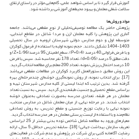
آموزش قرار گیرد تا بر اساس شواهد علمی، گام‌هایی مؤثر در راستای ارتقای
سلامت شغلی معلمان و بهبود محیط‌های آموزشی برداشته شود.
مواد و روش‌ها
پژوهش حاضر یک مطالعه توصیفی‌تحلیلی از نوع مقطعی می‌باشد. جامعه
آماری این پژوهش را کلیه معلمان (زن و مرد) شاغل در مقاطع ابتدایی،
متوسطه اول و دوم مدارس دولتی شهرستان ارومیه در سال تحصیلی
1403-1404 تشکیل دادند. حجم نمونه اولیه با استفاده از فرمول کوکران
و با فرض فراوانی 40 درصد (0/4=P)، سطح اطمینان 95 درصد(1/96=Z) و
دقت مطلق 5 درصد (0/05=d)، تعداد 178 نفر محاسبه شد. سپس با فرض
10 درصد احتمال ریزش نمونه، تعداد 200 معلم برای مطالعه انتخاب گردید.
این روش مطابق دستورالعمل کاربرد کوکران در مطالعات مقطعی می‌باشد
[17]. برای انتخاب نمونه، از روش نمونه‌گیری خوشه‌ای چندمرحله‌ای بهره
گرفته شد. بدین ترتیب که ابتدا لیستی از کلیه مدارس شهرستان تهیه و
براساس مقطع تحصیلی و جنسیت طبقه‌بندی گردید. سپس، به نسبت تعداد
معلمان در هر طبقه، تعدادی مدرسه به‌صورت تصادفی به‌عنوان خوشه
انتخاب شدند. در مرحله نهایی، از میان معلمان شاغل در مدارس منتخب،
نمونه نهایی با رعایت توزیع جنسیتی و مقطع تدریس، به روش تصادفی
نظام‌مند و با استفاده از لیست پرسنلی معلمان در هر مدرسه انتخاب گردید.
معیارهای ورود به مطالعه شامل شاخص توده بدنی بیشتر از 25 (براساس
تعریف سازمان بهداشت جهانی) [18]، سابقه تدریس حداقل 5 سال، ارائه
رضایت آگاهانه کتبی برای شرکت در پژوهش و عدم شرکت در فعالیت‌های