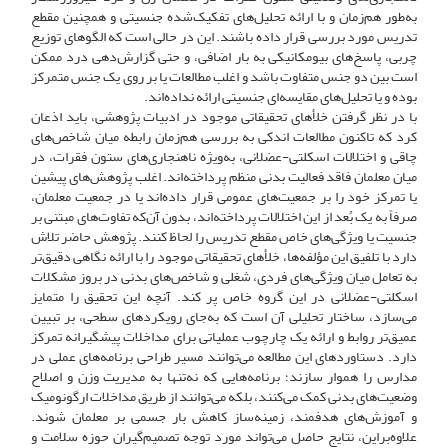
به‌طور هم‌زمان و با ارائه تحلیل‌های تفکیک‌شده جنسیتی و همچنین مقطع
تدریس مورد بررسی قرار داده باشند. این در حالی است که الگوهای توزیع
چربی، پاسخ‌های بیومکانیکی به بار اضافی، و حتی گزارش‌دهی درد ممکن
است بین دو جنس متفاوت باشد و اغلب مطالعات یا بر روی یک جنس متمرکز
بوده و یا تحلیل‌های مقایسه‌ای جنسیتی ارائه نداده‌اند.
با در نظر گرفتن خلأهای تحقیقاتی موجود در ادبیات پژوهشی، باید اذعان
کرد که تاکنون مطالعات اندکی به بررسی هم‌زمان رابطه میان شاخص‌های
چاقی و اختلالات اسکلتی-عضلانی، به‌ویژه ناهنجاری‌های ستون فقرات، در
میان معلمان فاقد فعالیت بدنی منظم پرداخته‌اند. اغلب پژوهش‌های پیشین
یا تمرکز خود را بر جمعیت‌های عمومی قرار داده‌اند یا در جمعیت معلمان،
صرفاً به یک بُعد از این اختلالات پرداخته‌اند، بدون آن‌که تفاوت‌های مبتنی بر
جنسیت یا ویژگی‌های خاص مقطع تدریس را لحاظ کنند. پژوهش حاضر تلاش
دارد با تلفیق این مؤلفه‌ها، خلأهای تحقیقاتی موجود را با ارائه نگاهی دقیق‌تر
به تعامل میان ویژگی‌های فردی، شغلی و شاخص‌های بدنی در بروز مشکلات
اسکلتی-عضلانی در این گروه خاص پر کند. آنچه این تحقیق را متمایز
می‌سازد، ساختار تحلیلی آن است که به‌جای رویکردهای سطحی، بر تبیین
عمیق‌تر روابط و ارائه یک چارچوب عملیاتی برای مداخلات پیشگیرانه تمرکز
دارد. دستاوردهای این مطالعه می‌توانند مسیر طراحی برنامه‌های عملی در
مدارس را هموار سازند؛ برنامه‌هایی که نه‌تنها به مدیریت وزن و اصلاح
وضعیت‌های بدنی کمک می‌کنند، بلکه می‌توانند از طریق مداخلات ارگونومیک
و آموزش‌های هدفمند، زمینه‌ساز کاهش بار جسمی بر معلمان شوند.
علاوه‌‌براین، نتایج حاصل می‌تواند مورد توجه تصمیم‌گیران حوزه سلامت و