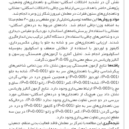
نقش آن در تشدید اختلالات اسکلتی-عضلانی و ناهنجاری‌های وضعیتی،
پژوهش حاضر با هدف بررسی ارتباط بین چاقی با اختلالات اسکلتی-عضلانی
و ناهنجاری‌های ستون فقرات در معلمان غیرورزشکار زن و مرد انجام شد.
مواد و روش‌ها
این مطالعه توصیفی‌تحلیلی از نوع مقطعی بر روی ۲۰۰ معلم مبتلا
به اضافه وزن/چاقی انجام شد. داده‌های مربوط به دردهای اسکلتی-
عضلانی با استفاده از پرسش‌نامه‌های استاندارد نوردیک و مقیاس دیداری
درد و شاخص‌های چاقی با استفاده از دستگاه آنالیز ترکیب بدن اندازه‌گیری
شدند. ارزیابی ناهنجاری‌های سر و شانه به جلو با روش عکس‌برداری،
کایفوز و لوردوز با استفاده از خط‌کش منعطف و اسکولیوز به‌وسیله
اسکولیومتر انجام شد. تحلیل آماری با آزمون‌های همبستگی پیرسون و
آنالیز واریانس در سطح معنی‌داری 0/05>P صورت گرفت.
یافته‌ها
نتایج آزمون همبستگی پیرسون نشان داد بین تمامی شاخص‌های
پیکرشناسی چاقی با ناهنجاری‌های سر به جلو (0/001=P)، شانه به جلو
(0/001=P)، لوردوز (0/005=P) و همچنین شیوع درد در نواحی گردن
(0/001=P)، شانه (0/001=P)، کمر (0/001=P)، زانو (0/001=P)، ساق و
مچ پا (0/003=P) ارتباط معنی‌داری وجود دارد. نتایج آزمون آنالیز واریانس
نشان داد بین هیچ‌یک از ناهنجاری‌ها و دردهای اسکلتی-عضلانی مورد
بررسی در دو جنس تفاوت معنی‌داری وجود ندارد (0/05<P)، درحالی‌که
بین ناهنجاری‌های سر به جلو (0/001=P) و کایفوز (0/001=P) و درد در
نواحی گردن (0/001=P)، کمر (0/001=P) و زانو (0/001=P) در بین سه
مقطع تدریس تفاوت معنی‌داری وجود دارد.
نتیجه‌گیری
این مطالعه با تمرکز بر معلمان فاقد فعالیت بدنی منظم، جمعیتی
که کمتر مورد توجه پژوهش‌های پیشین بوده است و با تحلیل ساختارمند