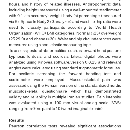
hours, and history of related illnesses. Anthropometric data,
including height (measured using a wall-mounted stadiometer
with 0.1 cm accuracy), weight, body fat percentage (measured
via BioSpace In Body 270 analyzer), and waist-to-hip ratio, were
used to classify participants according to World Health
Organization (WHO) BMI categories: Normal (<25), overweight
(25–29.9), and obese (≥30). Waist and hip circumferences were
measured using a non-elastic measuring tape.
To assess postural abnormalities, such as forward head posture,
kyphosis, lordosis, and scoliosis, lateral digital photos were
analyzed using Kinovea software, version 0.8.15, and relevant
angles were calculated using standard trigonometric formulas.
For scoliosis screening, the forward bending test and
scoliometer were employed. Musculoskeletal pain was
assessed using the Persian version of the standardized nordic
musculoskeletal questionnaire, which has demonstrated
validity and reliability in multiple Iranian studies. Pain intensity
was evaluated using a 100 mm visual analog scale (VAS),
ranging from 0 (no pain) to 10 (worst imaginable pain).
Results
Pearson correlation tests revealed significant associations