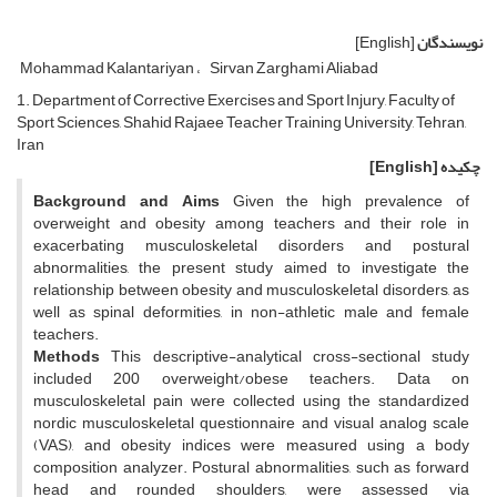
نویسندگان
[English]
Mohammad Kalantariyan
Sirvan Zarghami Aliabad
1. Department of Corrective Exercises and Sport Injury, Faculty of
Sport Sciences, Shahid Rajaee Teacher Training University, Tehran,
Iran
چکیده
[English]
Background and Aims
Given the high prevalence of
overweight and obesity among teachers and their role in
exacerbating musculoskeletal disorders and postural
abnormalities, the present study aimed to investigate the
relationship between obesity and musculoskeletal disorders, as
well as spinal deformities, in non-athletic male and female
teachers.
Methods
This descriptive-analytical cross-sectional study
included 200 overweight/obese teachers. Data on
musculoskeletal pain were collected using the standardized
nordic musculoskeletal questionnaire and visual analog scale
(VAS), and obesity indices were measured using a body
composition analyzer. Postural abnormalities, such as forward
head and rounded shoulders, were assessed via