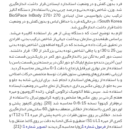
فرد بدون کفش و در وضعیت استاندارد ایستادن قرار داشت، اندازه‌گیری
شد. وزن، شاخص توده بدنی و درصد چربی بدن با استفاده از دستگاه آنالیز
ترکیب بدن بایواسپیس مدل اینبادی 270 (BioSPace InBody 270,
South Korea)، درحالی‌که فرد با حداقل لباس و بدون کفش و در وضعیت
ناشتا قرار داشت، اندازه‌گیری شد.
لازم به توضیح است که دستگاه پیش از هر بار استفاده کالیبره می‌شد.
براساس طبقه‌بندی سازمان بهداشت جهانی از شاخص ترکیب بدنی، افرادی
در تحقیق شرکت داده می‌شدند که در گروه اضافه وزن (شاخص توده بدنی
بین 25 تا 30) و یا چاقی (شاخص توده بدنی بزرگ‌تر از 30) قرار داشتند.
نسبت دور کمر به لگن نیز با اندازه‌گیری دور کمر در باریک‌ترین قسمت تنه
(بین آخرین دنده و ستیغ ایلیاک) و دور لگن در برجسته‌ترین قسمت باسن با
استفاده از متر نواری غیرقابل‌ارتجاع با دقت 0/1 سانتی‌متر محاسبه گردید.
ارزیابی ناهنجاری‌های وضعیتی ستون فقرات توسط متخصص حرکات اصلاحی
و با استفاده از روش‌های استاندارد انجام شد. برای ارزیابی شانه به جلو و
سر به جلو، از روش عکس‌برداری دیجیتال از نمای جانبی در وضعیت ایستاده
استفاده شد. سپس نقاط آناتومیک تراگوس گوش، زائده آکرومیون و مهره
هفتم گردنی بر روی عکس‌ها مشخص و زاویه کرانیوورتبرال با استفاده از
نرم‌افزار کینووآ نسخه 0/8/15 محاسبه شد [20]. زوایای کایفوز پشتی و
لوردوز کمری با استفاده از خط‌کش منعطف به طول 60 سانتی‌متر اندازه‌گیری
شدند. خط‌کش بر روی ستون فقرات در ناحیه پشتی (از مهره T1 تا T12) و
کمری (از مهره L1 تا S1) منطبق و شکل انحنا به دقت بر روی کاغذ منتقل و با
استفاده از
فرمول شماره 1
زوایا محاسبه گردیدند (
تصویر شماره 1
) [21].