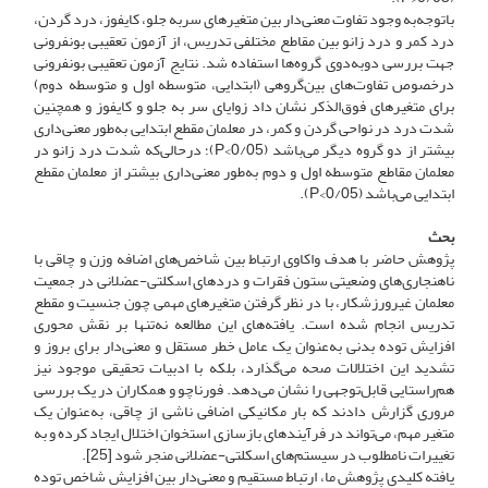
باتوجه‌به وجود تفاوت معنی‌دار بین متغیرهای سربه جلو، کایفوز، درد گردن،
درد کمر و درد زانو بین مقاطع مختلفی تدریس، از آزمون تعقیبی بونفرونی
جهت بررسی دوبه‌دوی گروه‌ها استفاده شد. نتایج آزمون تعقیبی بونفرونی
درخصوص تفاوت‌های بین‌گروهی (ابتدایی، متوسطه اول و متوسطه دوم)
برای متغیرهای فوق‌الذکر نشان داد زوایای سر به جلو و کایفوز و همچنین
شدت درد در نواحی گردن و کمر، در معلمان مقطع ابتدایی به‌طور معنی‌داری
بیشتر از دو گروه دیگر می‌باشد (0/05>P)؛ درحالی‌که شدت درد زانو در
معلمان مقاطع متوسطه اول و دوم به‌طور معنی‌داری بیشتر از معلمان مقطع
ابتدایی می‌باشد (0/05>P).
بحث
پژوهش حاضر با هدف واکاوی ارتباط بین شاخص‌های اضافه وزن و چاقی با
ناهنجاری‌های وضعیتی ستون فقرات و دردهای اسکلتی-عضلانی در جمعیت
معلمان غیرورزشکار، با در نظر گرفتن متغیرهای مهمی چون جنسیت و مقطع
تدریس انجام شده است. یافته‌های این مطالعه نه‌تنها بر نقش محوری
افزایش توده بدنی به‌عنوان یک عامل خطر مستقل و معنی‌دار برای بروز و
تشدید این اختلالات صحه می‌گذارد، بلکه با ادبیات تحقیقی موجود نیز
هم‌راستایی قابل‌توجهی را نشان می‌دهد. فورناچو و همکاران در یک بررسی
مروری گزارش دادند که بار مکانیکی اضافی ناشی از چاقی، به‌عنوان یک
متغیر مهم، می‌تواند در فرآیندهای بازسازی استخوان اختلال ایجاد کرده و به
تغییرات نامطلوب در سیستم‌های اسکلتی-عضلانی منجر شود [25].
یافته کلیدی پژوهش ما، ارتباط مستقیم و معنی‌دار بین افزایش شاخص توده