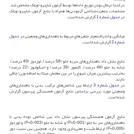
در ابتدا نرمال بودن توزیع داده‌ها توسط آزمون شاپیرو-ویلک مشخص شد.
مشخصات جمعیت‌شناختی آزمودنی‌ها همراه با نتایج آزمون شاپیرو-ویلک
در
جدول شماره 1
گزارش شده است.
میانگین و انحراف‌معیار متغیرهای مربوط به ناهنجاری‌های وضعیتی در
جدول
شماره 2
گزارش شده است.
نتایج نشان داد ناهنجاری‌های سربه جلو (58 درصد)، لوردوز (49 درصد)،
شانه به جلو (48 درصد)، کایفوز (36 درصد) و اسکولیوز (22 درصد)
به‌ترتیب بیشترین میزان شیوع را در بین معلمان مبتلا به اضافه وزن/چاقی
دارند.
در
جدول شماره 3
ارتباط بین شاخص‌های ترکیب بدنی با ناهنجاری‌های
وضعیتی مورد بررسی براساس نتایج آزمون همبستگی پیرسون گزارش
شده است.
نتایج آزمون همبستگی پیرسون نشان داد بین شاخص توده بدنی با
ناهنجاری‌های سر به جلو (0/001=P) و شانه به جلو (0/003=P) و لوردوز
(0/005=P) ارتباط مثبت و معنی‌داری وجود دارد؛ همچنین بین نسبت دور