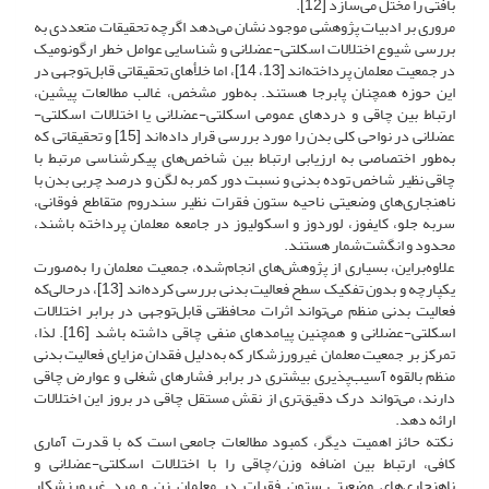
بافتی را مختل می‌سازد [12].
مروری بر ادبیات پژوهشی موجود نشان می‌دهد اگرچه تحقیقات متعددی به
بررسی شیوع اختلالات اسکلتی-عضلانی و شناسایی عوامل خطر ارگونومیک
در جمعیت معلمان پرداخته‌اند [13، 14]، اما خلأهای تحقیقاتی قابل‌توجهی در
این حوزه همچنان پابرجا هستند. به‌طور مشخص، غالب مطالعات پیشین،
ارتباط بین چاقی و دردهای عمومی اسکلتی-عضلانی یا اختلالات اسکلتی-
عضلانی در نواحی کلی بدن را مورد بررسی قرار داده‌اند [15] و تحقیقاتی که
به‌طور اختصاصی به ارزیابی ارتباط بین شاخص‌های پیکرشناسی مرتبط با
چاقی نظیر شاخص توده بدنی و نسبت دور کمر به لگن و درصد چربی بدن با
ناهنجاری‌های وضعیتی ناحیه ستون فقرات نظیر سندروم متقاطع فوقانی،
سربه جلو، کایفوز، لوردوز و اسکولیوز در جامعه معلمان پرداخته باشند،
محدود و انگشت‌شمار هستند.
علاوه‌براین، بسیاری از پژوهش‌های انجام‌شده، جمعیت معلمان را به‌صورت
یکپارچه و بدون تفکیک سطح فعالیت بدنی بررسی کرده‌اند [13]، درحالی‌که
فعالیت بدنی منظم می‌تواند اثرات محافظتی قابل‌توجهی در برابر اختلالات
اسکلتی-عضلانی و همچنین پیامدهای منفی چاقی داشته باشد [16]. لذا،
تمرکز بر جمعیت معلمان غیرورزشکار که به‌دلیل فقدان مزایای فعالیت بدنی
منظم بالقوه آسیب‌پذیری بیشتری در برابر فشارهای شغلی و عوارض چاقی
دارند، می‌تواند درک دقیق‌تری از نقش مستقل چاقی در بروز این اختلالات
ارائه دهد.
نکته حائز اهمیت دیگر، کمبود مطالعات جامعی است که با قدرت آماری
کافی، ارتباط بین اضافه وزن/چاقی را با اختلالات اسکلتی-عضلانی و
ناهنجاری‌های وضعیتی ستون فقرات در معلمان زن و مرد غیرورزشکار