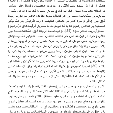
شواهد ارائه‌شده در تحقیقات پیشین از جمله فورناچو و همکاران و مالتا و
همکاران گزارش شده است [25، 28]. درد در جمعیت بزرگسال چاق، بیشتر
در اندام تحتانی و ستون فقرات کمری شایع است و کمردرد مزمن یکی از
شایع‌ترین شکایات است. این امر کاملاً با نتایج مطالعه حاضر در مورد ارتباط
قوی بین چاقی و درد کمر در معلمان مطابقت دارد. افزایش بار مکانیکی
مستقیم بر مفاصل زانو و مچ پا که می‌تواند به تسریع فرآیندهای دژنراتیو و
استئوآرتریت منجر شود [29]، توجیه‌کننده ارتباط قوی مشاهده‌شده بین
چاقی و درد در این مفاصل در جامعه معلمان است. علاوه‌بر مکانیسم‌های
بیومکانیکی، نقش عوامل التهابی سیستمیک ناشی از ترشح آدیپوکاین‌ها از
بافت چربی در افراد چاق نیز در پاتوژنز دردهای مرتبط با چاقی بسیار حائز
اهمیت است. این التهاب مزمن درجه پایین می‌تواند حساسیت به درد را
افزایش دهد و به مزمن شدن درد کمک کند که می‌تواند توضیح‌دهنده
ارتباط چاقی با درد در نواحی غیرتحمل‌کننده وزن مانند گردن و شانه نیز
باشد [30]. تغییرات مورفولوژیکی اندام تحتانی در افراد چاق، ازجمله تمایل
زانوها به ضربدری و یا پرانتزی شدن اگرچه در تحقیق حاضر مورد بررسی
قرار نگرفته است، اما احتمالاً بتواند یکی از دلایل ایجاد درد در مفاصل اندام
تحتانی باشد.
یکی از جنبه‌های موردبررسی در این پژوهش، نقش تعدیل‌گر بالقوه جنسیت
در ارتباط بین اضافه وزن/چاقی و اختلالات اسکلتی-عضلانی بود. اگرچه نتایج
تحقیق نشان داد اضافه وزن/چاقی به‌طور مستقل با اکثر ناهنجاری‌های ستون
فقرات و دردهای موردبررسی در هر دو جنس مرتبط است، اما تعامل آماری
معنی‌داری بین جنسیت و اضافه وزن/چاقی برای این اختلالات مشاهده نشد.
بااین‌حال برخی تفاوت‌های پایه‌ای در شیوع برخی اختلالات بین زنان و مردان