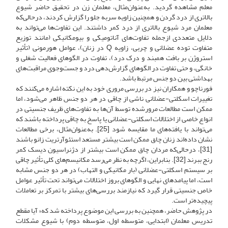
معلم مشاهده گردید. به‌عنوان‌مثال، معلمان زن در تحقیق حاضر شیوع
بالاتری از درد گردن و همچنین زاویه سربه جلو را گزارش کردند، درحالی‌که
معلمان مرد شیوع بالاتری از درد کمر داشتند. این تفاوت‌ها می‌تواند به
دلایل متعددی ازجمله تفاوت‌های آناتومیکی و بیومکانیکی (مانند توزیع
متفاوت توده عضلانی و چربی، زاویه Q در زنان)، عوامل هورمونی (تأثیر
استروژن بر بافت همبند و درک درد)، تفاوت در الگوهای فعالیت شغلی و
خانگی، و حتی تفاوت در الگوهای گزارش‌دهی درد و جست‌وجوی مراقبت‌های
بهداشتی بین دو جنس مرتبط باشد.
فورناچو و همکاران نیز در بررسی مروری خود به این نکته اشاره می‌کنند که
تغییرات اسکلتی-عضلانی ناشی از چاقی در هر دو جنس ظاهر می‌شود، اما
ممکن است مطالعات مرورشده توسط آن‌ها به تفاوت‌های ظریف جنسیتی در
انواع خاصی از اختلالات اسکلتی-عضلانی یا پاسخ به چاقی پرداخته باشند که
می‌تواند با یافته‌های ما مقایسه شود [25]. به‌عنوان‌مثال، برخی مطالعات
نشان داده‌اند زنان چاق ممکن است بیشتر مستعد استئوآرتریت زانو باشند
[31]، درحالی‌که مردان چاق ممکن است بیشتر از دژنراسیون دیسک کمر
رنج ببرند [32]. بنابراین، اگرچه به نظر می‌رسد مکانیسم‌های کلی تأثیر چاقی
بر سیستم اسکلتی-عضلانی (بار مکانیکی و التهاب) در هر دو جنس مشابه
است، اما پیامدهای نهایی و الگوهای بروز اختلالات می‌تواند تحت تأثیر عوامل
خاص جنسیتی قرار گیرد که نیازمند بررسی‌های بیشتر با تمرکز بر تعاملات
پیچیده‌تر است.
در پژوهش حاضر، همچنین به بررسی این موضوع پرداخته شد که« آیا مقطع
تدریس معلمان (ابتدایی، متوسطه اول، متوسطه دوم) با شیوع مشکلات