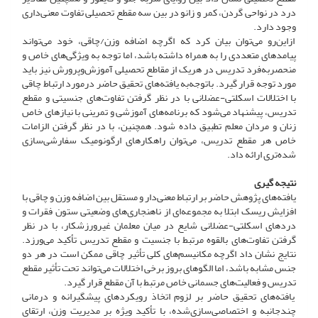
درد در نواحی گردن، کمر و زانو در بین سه مقطع تحصیلی تفاوت معنی‌داری
وجود دارد.
ازاین‌رو می‌توان بیان کرد که اگرچه اضافه وزن/چاقی، خود می‌تواند
پیامدهای متعددی را به همراه داشته باشد، اما توجه به ویژگی‌های خاص و
منحصربه‌فرد تدریس در هریک از مقاطع تحصیلی آموزش‌وپرورش نیز باید
مورد توجه قرار گیرد. باتوجه‌به یافته‌های تحقیق حاضر درمورد ارتباط چاقی
با اختلالات اسکلتی-عضلانی با در نظر گرفتن تفاوت‌های جنسیتی و مقطع
تدریس، پیشنهاد می‌شود که برنامه‌های آموزشی و تمرینی با نیازهای خاص
زنان و مردان معلم تطبیق داده شود. همچنین، با در نظر گرفتن الزامات
خاص هر مقطع تدریس، می‌توان راهکارهای ارگونومیک سفارشی‌سازی
شده‌تری ارائه داد.
نتیجه گیری
یافته‌های پژوهش حاضر بر ارتباط معنی‌دار و مستقل بین اضافه وزن و چاقی با
افزایش ریسک ابتلا به مجموعه‌ای از ناهنجاری‌های وضعیتی ستون فقرات و
دردهای اسکلتی-عضلانی شایع در میان معلمان غیرورزشکار، با در نظر
گرفتن تفاوت‌های بالقوه مرتبط با جنسیت و مقطع تدریس تأکید می‌ورزد.
نتایج نشان داد اگرچه مکانیسم‌های کلی تأثیر چاقی ممکن است در هر دو
جنس مشابه باشد، اما الگوهای بروز برخی اختلالات می‌تواند تحت تأثیر مقطع
تدریس و فعالیت‌های جسمانی خاص مرتبط با آن مقطع قرار گیرد.
یافته‌های تحقیق حاضر بر لزوم اتخاذ رویکردهای پیشگیرانه و درمانی
چندجانبه و اختصاصی‌سازی‌شده، با تأکید ویژه بر مدیریت وزن، ارتقای