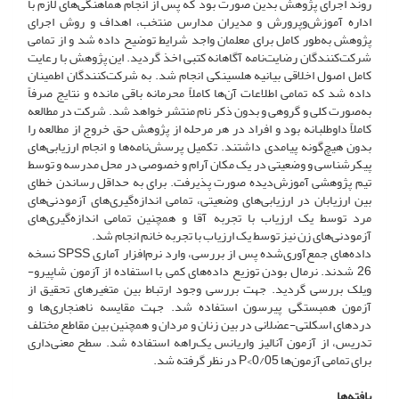
روند اجرای پژوهش بدین صورت بود که پس از انجام هماهنگی‌های لازم با
اداره آموزش‌وپرورش و مدیران مدارس منتخب، اهداف و روش اجرای
پژوهش به‌طور کامل برای معلمان واجد شرایط توضیح داده شد و از تمامی
شرکت‌کنندگان رضایت‌نامه آگاهانه کتبی اخذ گردید. این پژوهش با رعایت
کامل اصول اخلاقی بیانیه هلسینکی انجام شد. به شرکت‌کنندگان اطمینان
داده شد که تمامی اطلاعات آن‌ها کاملاً محرمانه باقی مانده و نتایج صرفاً
به‌صورت کلی و گروهی و بدون ذکر نام منتشر خواهد شد. شرکت در مطالعه
کاملاً داوطلبانه بود و افراد در هر مرحله از پژوهش حق خروج از مطالعه را
بدون هیچ‌گونه پیامدی داشتند. تکمیل پرسش‌نامه‌ها و انجام ارزیابی‌های
پیکرشناسی و وضعیتی در یک مکان آرام و خصوصی در محل مدرسه و توسط
تیم پژوهشی آموزش‌دیده صورت پذیرفت. برای به حداقل رساندن خطای
بین ارزیابان در ارزیابی‌های وضعیتی، تمامی اندازه‌گیری‌های آزمودنی‌های
مرد توسط یک ارزیاب با تجربه‌ آقا و همچنین تمامی اندازه‌گیری‌های
آزمودنی‌های زن نیز توسط یک ارزیاب با تجربه‌ خانم انجام شد.
داده‌های جمع‌آوری‌شده پس از بررسی، وارد نرم‌افزار آماری SPSS نسخه
26 شدند. نرمال بودن توزیع داده‌های کمی با استفاده از آزمون شاپیرو-
ویلک بررسی گردید. جهت بررسی وجود ارتباط بین متغیرهای تحقیق از
آزمون همبستگی پیرسون استفاده شد. جهت مقایسه ناهنجاری‌ها و
دردهای اسکلتی-عضلانی در بین زنان و مردان و همچنین بین مقاطع مختلف
تدریس، از آزمون آنالیز واریانس یک‌راهه استفاده شد. سطح معنی‌داری
برای تمامی آزمون‌ها 0/05>P در نظر گرفته شد.
یافته‌ها