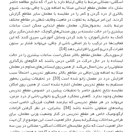
اسکلتی-عضلانی مرتبط با چاقی ارتباط دارد یا خیر؟» که نتایج مطالعه حاضر
نشان داد معلمان مقطع ابتدایی مبتلا به اضافه وزن یا چاقی بودند، شیوع
بالاتری از درد گردن و کمر را در مقایسه با معلمان سایر مقاطع گزارش
کردند. این امر می‌تواند به تفاوت در ماهیت وظایف شغلی در مقاطع مختلف
مرتبط باشد. به‌عنوان‌مثال، معلمان مقطع ابتدایی ممکن است ساعات
بیشتری را در حالت نشسته بر روی صندلی‌های کوچک، خم شدن مکرر برای
کمک به دانش‌آموزان، یا بلند کردن وسایل آموزشی سپری کنند که این
فعالیت‌ها در ترکیب با بار اضافی ناشی از چاقی، می‌تواند فشار بر ستون
فقرات گردنی و کمری را افزایش دهد [14].
ازسوی‌دیگر، معلمان مقاطع بالاتر ممکن است ساعات بیشتری را در حالت
ایستاده یا در حال حرکت در کلاس درس باشند که الگوهای بارگذاری
متفاوتی را بر بدن اعمال می‌کند. از همین روی ایستادن‌های مداوم در معلمان
مبتلا به اضافه وزن/چاقی در مقاطع بالاتر به‌منظور تدریس، احتمالاً سبب
افزایش درد در مفصل زانو شده است [33]. در تحقیقات پیشین به‌طور
مستقیم به مقطع تدریس معلمان اشاره نشده است. از همین روی امکان
مقایسه نتایج تحقیق حاضر با تحقیقات پیشین در خصوص مقطع تدریس
معلمان وجود ندارد. کاهش عملکرد فیزیکی و ناتوانی ناشی از درد مزمن،
می‌تواند در هر مقطع تدریسی که نیازمند فعالیت فیزیکی خاصی است،
پیامدهای متفاوتی داشته باشد [34]. بنابراین، در نظر گرفتن الزامات
ارگونومیک خاص هر مقطع تدریس در کنار وضعیت وزنی معلمان، برای
طراحی مداخلات پیشگیرانه بسیار حائز اهمیت است. این موضوع از آن جهت
حائز اهمیت است که نتایج مقایسه‌ای اختلالات اسکلتی-عضلانی در بین سه
مقطع تحصیلی نشان داد بین زوایای سربه جلو و کایفوز و همچنین مقادیر