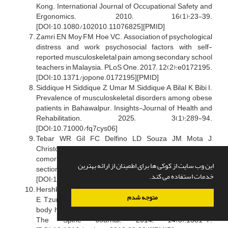
Kong. International Journal of Occupational Safety and
Ergonomics. 2010; 16(1):23-39.
[DOI:10.1080/102010.11076825][PMID]
Zamri EN, Moy FM, Hoe VC. Association of psychological
distress and work psychosocial factors with self-
reported musculoskeletal pain among secondary school
teachers in Malaysia. PLoS One. 2017; 12(2):e0172195.
[DOI:10.1371/jopone.0172195][PMID]
Siddique H, Siddique Z, Umar M, Siddique A, Bilal K, Bibi I.
Prevalence of musculoskeletal disorders among obese
patients in Bahawalpur. Insights-Journal of Health and
Rehabilitation. 2025; 3(1):289-94.
[DOI:10.71000/fq7cys06]
Tebar WR, Gil FC, Delfino LD, Souza JM, Mota J,
Christofaro DG. Relationship of obesity with lifestyle and
comorbidities in public school teachers-a cross-
این وب سایت از کوکی ها برای اطمینان از ارائه بهترین
sectional study. Obesities. 2022; 2(1):52-63.
خدمات استفاده می کند.
[DOI:10.3390/obesities2010006]
Hershkovich O, Friedlander A, Gordon B, Arzi H, Derazne
متوجه شدم
E, Tzur D, et al. Association between body mass index,
body height, and the prevalence of spinal deformities.
The Spine Journal. 2014; 14(8):1581-7.