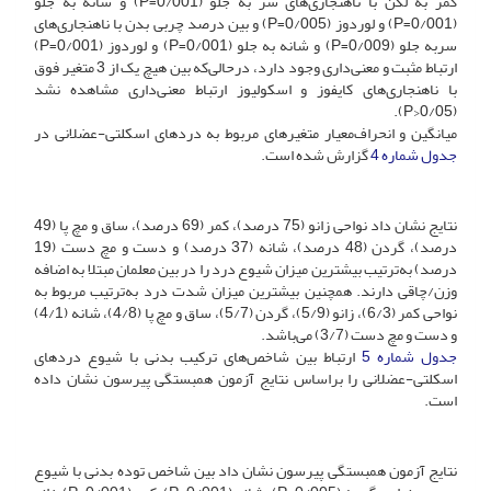
کمر به لگن با ناهنجاری‌های سر به جلو (0/001=P) و شانه به جلو
(0/001=P) و لوردوز (0/005=P) و بین درصد چربی بدن با ناهنجاری‌های
سربه جلو (0/009=P) و شانه به جلو (0/001=P) و لوردوز (0/001=P)
ارتباط مثبت و معنی‌داری وجود دارد، درحالی‌که بین هیچ یک از 3 متغیر فوق
با ناهنجاری‌های کایفوز و اسکولیوز ارتباط معنی‌داری مشاهده نشد
(0/05<P).
میانگین و انحراف‌معیار متغیرهای مربوط به دردهای اسکلتی-عضلانی در
جدول شماره 4
گزارش شده است.
نتایج نشان داد نواحی زانو (75 درصد)، کمر (69 درصد)، ساق و مچ پا (49
درصد)، گردن (48 درصد)، شانه (37 درصد) و دست و مچ دست (19
درصد) به‌ترتیب بیشترین میزان شیوع درد را در بین معلمان مبتلا به اضافه
وزن/چاقی دارند. همچنین بیشترین میزان شدت درد به‌ترتیب مربوط به
نواحی کمر (6/3)، زانو (5/9)، گردن (5/7)، ساق و مچ پا (4/8)، شانه (4/1)
و دست و مچ دست (3/7) می‌باشد.
جدول شماره 5
ارتباط بین شاخص‌های ترکیب بدنی با شیوع دردهای
اسکلتی-عضلانی را براساس نتایج آزمون همبستگی پیرسون نشان داده
است.
نتایج آزمون همبستگی پیرسون نشان داد بین شاخص توده بدنی با شیوع