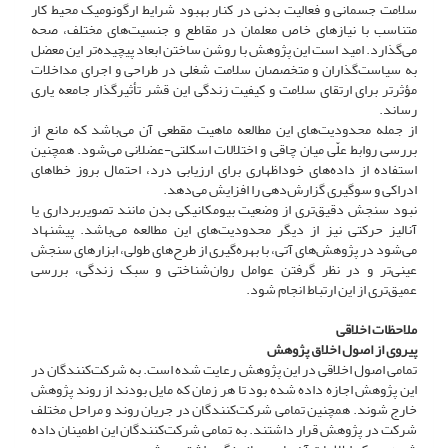
سلامت جسمانی و فعالیت بدنی در کنار بهبود شرایط ارگونومیک محیط کار
متناسب با نیازهای خاص معلمان در مقاطع و جنسیت‌های مختلف، صحه
می‌گذارد. امید است این پژوهش با روشن ساختن ابعاد پیچیده‌تر این معضل
به سیاست‌گذاران و متخصصان سلامت شغلی در طراحی و اجرای مداخلات
مؤثرتر برای ارتقای سلامت و کیفیت زندگی این قشر تأثیرگذار جامعه یاری
رساند.
از جمله محدودیت‌های این مطالعه ماهیت مقطعی آن می‌باشد که مانع از
بررسی روابط علّی میان چاقی و اختلالات اسکلتی-عضلانی می‌شود. همچنین
استفاده از داده‌های خوداظهاری برای ارزیابی درد، احتمال بروز خطاهای
ادراکی و سوگیری گزارش‌دهی را افزایش می‌دهد.
نبود سنجش دقیق‌تری از وضعیت بیومکانیکی بدن مانند تصویربرداری یا
آنالیز حرکتی نیز از دیگر محدودیت‌های این مطالعه می‌باشد. پیشنهاد
می‌شود در پژوهش‌های آتی، با بهره‌گیری از طرح‌های طولی، ابزارهای سنجش
عینی‌تر و در نظر گرفتن عوامل روان‌شناختی و سبک زندگی، بررسی
عمیق‌تری از این ارتباط انجام شود.
ملاحظات اخلاقی
پیروی از اصول اخلاق پژوهش
تمامی اصول اخلاقی در این پژوهش رعایت شده است. به شرکت‌کنندگان در
این پژوهش اجازه داده شده بود تا هر زمان که مایل بودند از روند پژوهش
خارج شوند. همچنین تمامی شرکت‌کنندگان در جریان روند و مراحل مختلف
شرکت در پژوهش قرار داشتند. به تمامی شرکت‌کنندگان این اطمینان داده