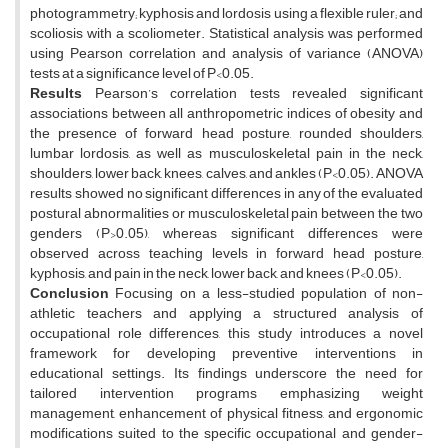
photogrammetry; kyphosis and lordosis using a flexible ruler; and
scoliosis with a scoliometer. Statistical analysis was performed
using Pearson correlation and analysis of variance (ANOVA)
tests at a significance level of P<0.05.
Results
Pearson’s correlation tests revealed significant
associations between all anthropometric indices of obesity and
the presence of forward head posture, rounded shoulders,
lumbar lordosis, as well as musculoskeletal pain in the neck,
shoulders, lower back, knees, calves, and ankles (P<0.05). ANOVA
results showed no significant differences in any of the evaluated
postural abnormalities or musculoskeletal pain between the two
genders (P>0.05), whereas significant differences were
observed across teaching levels in forward head posture,
kyphosis, and pain in the neck, lower back, and knees (P<0.05).
Conclusion
Focusing on a less-studied population of non-
athletic teachers and applying a structured analysis of
occupational role differences, this study introduces a novel
framework for developing preventive interventions in
educational settings. Its findings underscore the need for
tailored intervention programs emphasizing weight
management, enhancement of physical fitness, and ergonomic
modifications suited to the specific occupational and gender-