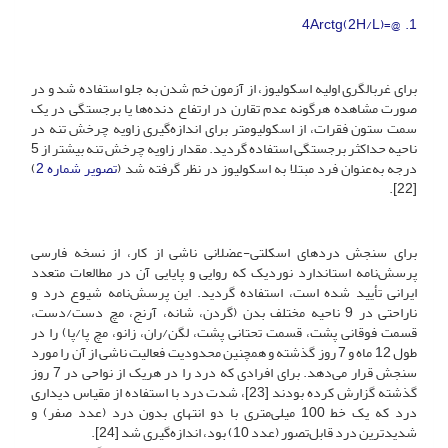
1. @=4Arctg(2H/L)
برای غربالگری اولیه اسکولیوز، از آزمون خم شدن به جلو استفاده شد و در
صورت مشاهده هرگونه عدم تقارن در ارتفاع دنده‌ها یا برجستگی در یک
سمت ستون فقرات، از اسکولیومتر برای اندازه‌گیری زاویه چرخش تنه در
ناحیه حداکثر برجستگی استفاده گردید. مقدار زاویه چرخش تنه بیشتر از 5
درجه به‌عنوان فرد مبتلا به اسکولیوز در نظر گرفته شد (
تصویر شماره 2
)
[22].
برای سنجش دردهای اسکلتی-عضلانی ناشی از کار، از نسخه فارسی
پرسش‌نامه استاندارد نوردیک که روایی و پایایی آن در مطالعات متعدد
ایرانی تأیید شده است، استفاده گردید. این پرسش‌نامه شیوع درد و
ناراحتی در 9 ناحیه مختلف بدن (گردن، شانه، آرنج، مچ دست/دست،
قسمت فوقانی پشت، قسمت تحتانی پشت، لگن/ران، زانو، مچ پا/پا) را در
طول 12 ماه و 7 روز گذشته و همچنین محدودیت فعالیت ناشی از آن را مورد
سنجش قرار می‌دهد. برای افرادی که درد را در هریک از نواحی در 7 روز
گذشته گزارش کرده بودند [23]، شدت درد با استفاده از مقیاس دیداری
درد که یک خط 100 میلی‌متری با دو انتهای بدون درد (عدد صفر) و
شدیدترین درد قابل‌تصور (عدد 10) بود، اندازه‌گیری شد [24].