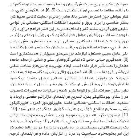
خم شدن مکرر بر روی میز دانش‌آموزان و حفظ وضعیت سر به جلو هنگام کار
با رایانه، مطالعه یا تصحیح اوراق امتحانی است [5، 6]. این الگوهای کاری، در
کنار عواملی چون استرس شغلی بالا، فشار زمانی و حمایت ناکافی محیط کار،
بستر مناسبی را برای بروز و تشدید اختلالات اسکلتی-عضلانی در نواحی
شایعی چون گردن، شانه، کمر و اندام‌ تحتانی در این قشر فراهم می‌آورد [7].
با وجود شناخت روزافزون عوامل خطر ارگونومیک و روانی-اجتماعی مؤثر بر
بروز و تشدید اختلالات اسکلتی-عضلانی در جمعیت معلمان، نقش عوامل
خطر فردی، به‌ویژه اضافه وزن و چاقی، به‌عنوان یک متغیر تعدیل‌کننده یا
حتی عامل سببی مستقل، نیازمند بررسی‌های عمیق‌تر و هدفمندتری است
[8]. همه‌گیری جهانی چاقی که تمامی گروه‌های سنی و شغلی، ازجمله جامعه
معلمان را تحت تأثیر قرار داده است، ابعاد نوینی به چالش‌های سلامت شغلی
این قشر افزوده است [9]. اضافه وزن و چاقی از طریق مکانیسم‌های متعددی
می‌تواند در پاتوژنز اختلالات اسکلتی-عضلانی دخیل باشد؛ ازیک‌سو،
افزایش توده بدنی به افزایش بار مکانیکی وارده بر مفاصل تحمل‌کننده وزن،
نظیر ستون فقرات، لگن و زانوها منجر شده و می‌تواند به تغییرات نامطلوب
در راستای بیومکانیکی بدن، تسریع فرآیندهای دژنراتیو مفصلی و ایجاد یا
تشدید اختلالات اسکلتی-عضلانی مانند هایپرلوردوز کمری، هایپرکایفوز
پشتی، سندرم متقاطع فوقانی و حتی اسکولیوز عملکردی منجر شود [10،
11]. ازسوی‌دیگر، بافت چربی، به‌ویژه چربی احشایی، به‌عنوان یک ارگان
اندوکرین فعال، با ترشح سیتوکین‌های پیش‌التهابی (آدیپوکاین‌ها)، می‌تواند
یک وضعیت التهابی سیستمیک درجه پایین و مزمن را در بدن القا نماید که
این امر به‌نوبه‌خود حساسیت به درد را افزایش داده و فرآیندهای ترمیم