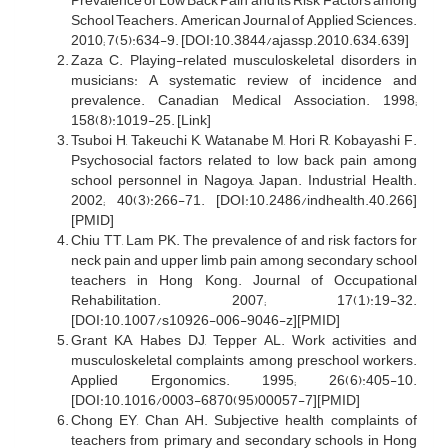
Prevalence of Low Back Pain and its Risk Factors among
School Teachers. American Journal of Applied Sciences.
2010; 7(5):634-9. [DOI:10.3844/ajassp.2010.634.639]
Zaza C. Playing-related musculoskeletal disorders in
musicians: A systematic review of incidence and
prevalence. Canadian Medical Association. 1998;
158(8):1019-25. [Link]
Tsuboi H, Takeuchi K, Watanabe M, Hori R, Kobayashi F.
Psychosocial factors related to low back pain among
school personnel in Nagoya, Japan. Industrial Health.
2002; 40(3):266-71. [DOI:10.2486/indhealth.40.266]
[PMID]
Chiu TT, Lam PK. The prevalence of and risk factors for
neck pain and upper limb pain among secondary school
teachers in Hong Kong. Journal of Occupational
Rehabilitation. 2007; 17(1):19-32.
[DOI:10.1007/s10926-006-9046-z][PMID]
Grant KA, Habes DJ, Tepper AL. Work activities and
musculoskeletal complaints among preschool workers.
Applied Ergonomics. 1995; 26(6):405-10.
[DOI:10.1016/0003-6870(95)00057-7][PMID]
Chong EY, Chan AH. Subjective health complaints of
teachers from primary and secondary schools in Hong