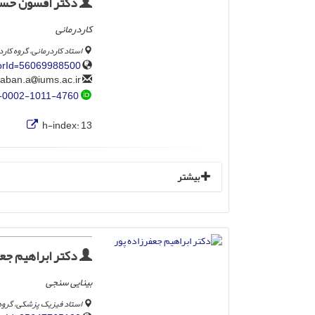
دکتر افسون حسن
کاردرمانی
استاد کاردرمانی، گروه کار
horId=56069988500
iums.ac.ir
mehraban.a
-0002-1011-4760
h-index:
13
بیشتر
دکتر ابراهیم جعف
بینایی سنجی
استاد فیزیک پزشکی، گروه 