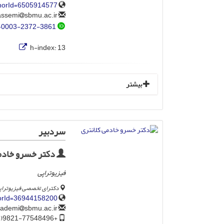
thorId=6505914577
sbmu.ac.ir
ghassemi
-0003-2372-3861
h-index:
13
بیشتر
سردبیر
دکتر خسرو خادمی
فیزیوتراپی
دکترای تخصصی فیزیوتراپی،
horId=36944158200
sbmu.ac.ir
k_khademi
+9821-77548496(246)