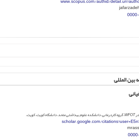
www.scopus.com/authid/detail.uri?aut
0000
 بین المللی
یانی
scholar.google.com/citations?user=E
0000