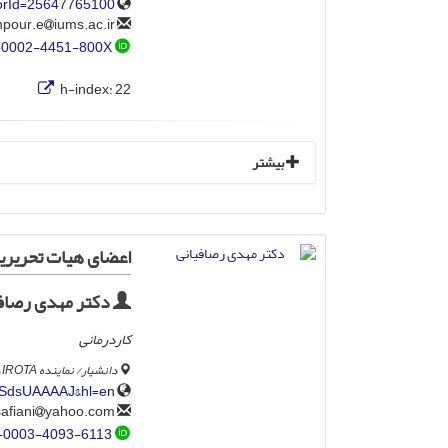
horId=25647765100
iums.ac.ir
jafarzadehpour.e
-0002-4451-800X
h-index:
22
بیشتر
اعضای هیات تحریریه
دکتر مهدی رصاف
کاردرمانی
دانشیار/ نماینده IROTA در WFOT، گروه کاردرمانی، دانشکده علوم بهداشتی متحد، دانشگاه کویت، کویت.
5nSdsUAAAAJ&hl=en
yahoo.com
mrassafiani
-0003-4093-6113