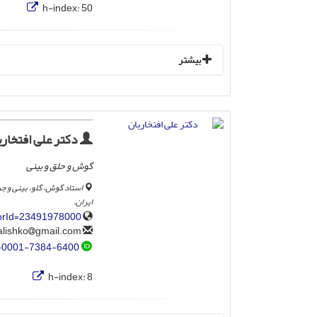
h-index:
50
بیشتر
دکتر علی افتخاری
گوش و حلق و بینی
استاد گوش، گلو، بینی و ج
ایران.
horId=23491978000
gmail.com
alishko
-0001-7384-6400
h-index:
8