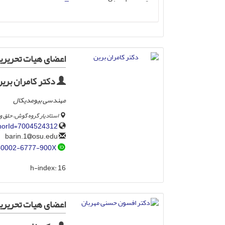
اعضای هیات تحریریه
دکتر کامران بری
مهندسی بیومدیکال
استادیار گروه گوش، حلق و 
thorId=7004524312
osu.edu
barin.1
-0002-6777-900X
h-index:
16
اعضای هیات تحریری