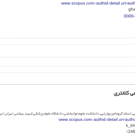
www.scopus.com/authid/detail.uri?au
0000
 کلانتری
 استاد گروه فیزیوتراپی، دانشکده علوم توانبخشی، دانشگاه علوم پزشکی شهید بهشتی، تهران، ایر
www.scopus.com/authid/detail.uri?aut