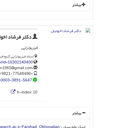
بیشتر
دکتر فرشاد اخوت
فیزیوتراپی
استاد فیزیوتراپی، گروه ف
horId=16302140400
gmail.com
farshadokhovatian1965
+9821-77548496 (212)
-0003-3891-5647
h-index:
10
بیشتر
لینک علم سنجی:
research.ac.ir/Farshad_Okhovatian