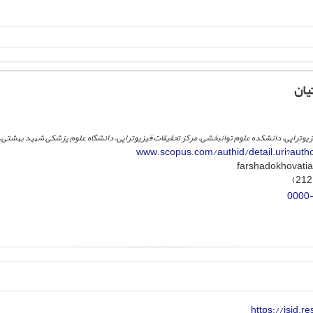
یان
یزیوتراپی، دانشکده علوم توانبخشی، مرکز تحقیقات فیزیوتراپی، دانشگاه علوم پزشکی شهید بهشتی، ت
www.scopus.com/authid/detail.uri?aut
0000
https://isid.