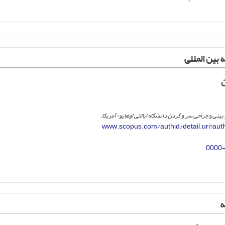
 بین المللی
ن
بینی و جراحی سر و گردن دانشگاه ایالتی اوهایو-آمریکا.
www.scopus.com/authid/detail.uri?au
0000
ه