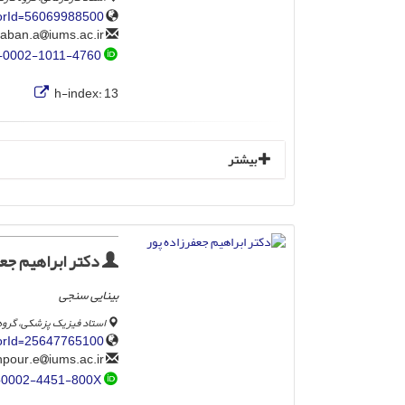
horId=56069988500
iums.ac.ir
mehraban.a
-0002-1011-4760
h-index:
13
بیشتر
دکتر ابراهیم جعف
بینایی سنجی
استاد فیزیک پزشکی، گروه 
horId=25647765100
iums.ac.ir
jafarzadehpour.e
-0002-4451-800X