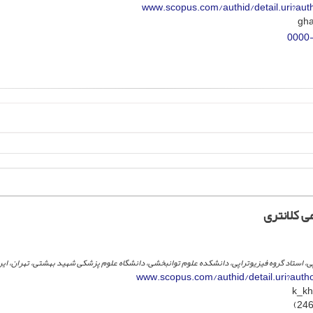
www.scopus.com/authid/detail.uri?au
0000
 کلانتری
 استاد گروه فیزیوتراپی، دانشکده علوم توانبخشی، دانشگاه علوم پزشکی شهید بهشتی، تهران، ایر
www.scopus.com/authid/detail.uri?aut