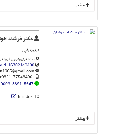
بیشتر
دکتر فرشاد اخوت
فیزیوتراپی
استاد فیزیوتراپی، گروه ف
horId=16302140400
gmail.com
farshadokhovatian1965
+9821-77548496 (212)
-0003-3891-5647
h-index:
10
بیشتر