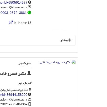
thorId=6505914577
sbmu.ac.ir
ghassemi
-0003-2372-3861
h-index:
13
بیشتر
سردبیر
دکتر خسرو خادمی
فیزیوتراپی
دکترای تخصصی فیزیوتراپی،
horId=36944158200
sbmu.ac.ir
k_khademi
+9821-77548496(246)