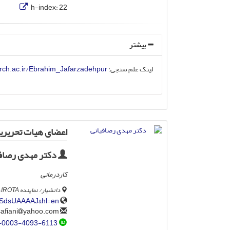
h-index:
22
بیشتر
لینک علم سنجی:
earch.ac.ir/Ebrahim_Jafarzadehpur
اعضای هیات تحریریه
دکتر مهدی رصاف
کاردرمانی
دانشیار/ نماینده IROTA در WFOT، گروه کاردرمانی، دانشکده علوم بهداشتی متحد، دانشگاه کویت، کویت.
5nSdsUAAAAJ&hl=en
yahoo.com
mrassafiani
-0003-4093-6113