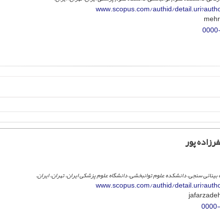
www.scopus.com/authid/detail.uri?aut
0000
رزاده پور
بینائی سنجی، دانشکده علوم توانبخشی، دانشگاه علوم پزشکی ایران، تهران، ایران.
www.scopus.com/authid/detail.uri?aut
0000