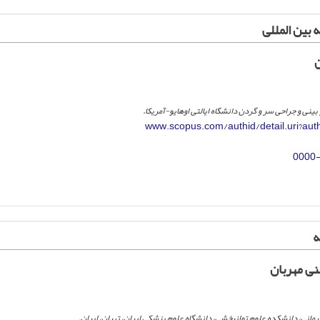
 بین المللی
ن
بینی و جراحی سر و گردن دانشگاه ایالتی اوهایو-آمریکا.
www.scopus.com/authid/detail.uri?au
0000
ه
ی مهربان
درمانی، دانشکده علوم توانبخشی، دانشگاه علوم پزشکی ایران، تهران، ایران.