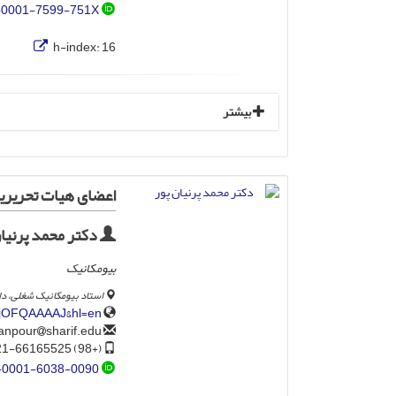
-0001-7599-751X
h-index:
16
بیشتر
اعضای هیات تحریری
دکتر محمد پرنیان
بیومکانیک
استاد بیومکانیک شغلی، د
6IjOFQAAAAJ&hl=en
sharif.edu
parnianpour
(+98) 21-66165525
-0001-6038-0090