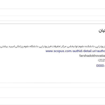
یان
یزیوتراپی، دانشکده علوم توانبخشی، مرکز تحقیقات فیزیوتراپی، دانشگاه علوم پزشکی شهید بهشتی، ت
www.scopus.com/authid/detail.uri?aut
0000