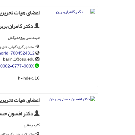
اعضای هیات تحریریه
دکتر کامران بری
مهندسی بیومدیکال
استادیار گروه گوش، حلق و 
thorId=7004524312
osu.edu
barin.1
-0002-6777-900X
h-index:
16
اعضای هیات تحریری
دکتر افسون حسن
کاردرمانی
استاد کاردرمانی، گروه کار