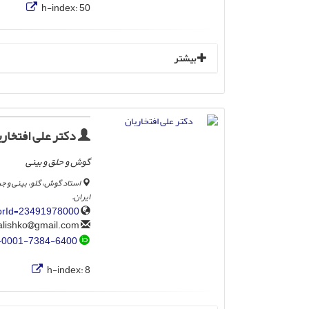
h-index:
50
بیشتر
دکتر علی افتخاری
گوش و حلق و بینی
استاد گوش، گلو، بینی و ج
ایران.
horId=23491978000
gmail.com
alishko
-0001-7384-6400
h-index:
8