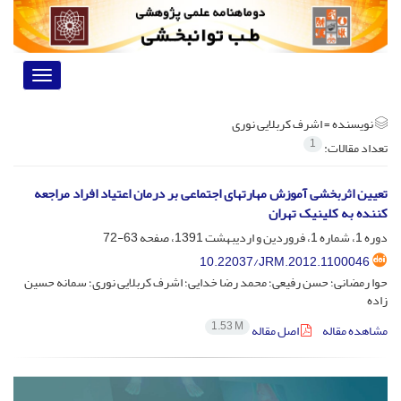
Toggle
vigation
نویسنده =
اشرف کربلایی نوری
1
تعداد مقالات:
تعیین اثربخشی آموزش مهارتهای اجتماعی بر درمان اعتیاد افراد مراجعه
کننده به کلینیک تهران
دوره 1، شماره 1، فروردین و اردیبهشت 1391، صفحه
63-72
10.22037/JRM.2012.1100046
حوا رمضانی؛ حسن رفیعی؛ محمد رضا خدایی؛ اشرف کربلایی نوری؛ سمانه حسین
زاده
1.53 M
مشاهده مقاله
اصل مقاله