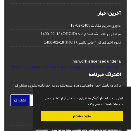
آخرین اخبار
داوری سریع مقالات
1405-02-18
مراحل دریافت شناسه ارکید (ORCID)
1400-02-18
نحوه اخذ کد کارآزمایی بالینی (IRCT)
1400-02-18
This work is licensed under a
https://creativecommons.org/licenses/by-nc/4.0/deed.en
.
اشتراک خبرنامه
برای دریافت اخبار و اطلاعیه های مهم نشریه در خبرنامه نشریه مشترک
شوید.
این وب سایت از کوکی ها برای اطمینان از ارائه بهترین
اشتراک
خدمات استفاده می کند.
متوجه شدم
© سامانه مدیریت نشریات علمی.
قدرت گرفته از
سیناوب