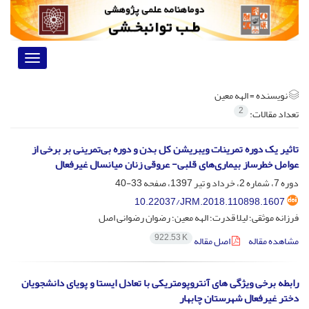
Toggle
vigation
نویسنده =
الهه معین
2
تعداد مقالات:
تاثیر یک دوره تمرینات ویبریشن کل بدن و دوره بی‌تمرینی بر برخی از
عوامل خطرساز بیماری‌های قلبی- عروقی زنان میانسال غیرفعال
دوره 7، شماره 2، خرداد و تیر 1397، صفحه
33-40
10.22037/JRM.2018.110898.1607
فرزانه موثقی؛ لیلا قدرت؛ الهه معین؛ رضوان رضوانی اصل
922.53 K
مشاهده مقاله
اصل مقاله
رابطه برخی ویژگی های آنتروپومتریکی با تعادل ایستا و پویای دانشجویان
دختر غیرفعال شهرستان چابهار