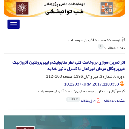
Toggle
vigation
نویسنده =
سمیه آذریان سوسهاب
1
تعداد مقالات:
اثر تمرین هوازی بر وخامت کلی خطر متابولیک و لیپوپروتئین آتروژنیک
غیرپرچگال مردان غیرفعال با کنترل تاثیر تغذیه
دوره 6، شماره 3، مهر و آبان 1396، صفحه
103-112
10.22037/JRM.2017.1100353
کریم آزالی علمداری؛ یوسف یاوری؛ سمیه آذریان سوسهاب
1.08 M
مشاهده مقاله
اصل مقاله