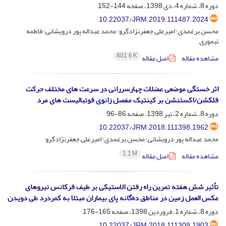
دوره 8، شماره 4، دی 1398، صفحه
144-152
10.22037/JRM.2019.111487.2024
محسن یرغمدی؛ امیرعلی جعفرنژادگرو؛ محمد عبداله پور درویشانی؛ فاطمه
تیموری
801.6 K
مشاهده مقاله
اصل مقاله
اثر خستگی موضعی عضلات چهارسررانی در سرعت های مختلف حرکت
فلکشن/اکستنشن بر کینتیک مفصل زانوی فوتبالیست های مرد
دوره 8، شماره 2، تیر 1398، صفحه
86-96
10.22037/JRM.2018.111398.1962
محمد عبداله پور درویشانی؛ محسن برغمدی؛ امیرعلی جعفرنژادگرو
1.1 M
مشاهده مقاله
اصل مقاله
تأثیر شش هفته تمرین راه رفتن الاستیکی بر طیف فرکانس نیروهای
عکس العمل زمین در مناطق ده‌گانه پای بیماران مبتلا به کمردرد طی دویدن
دوره 8، شماره 1، فروردین 1398، صفحه
165-176
10.22037/JRM.2018.111309.1903