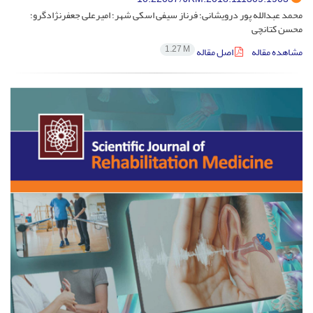
محمد عبدالله پور درویشانی؛ فرناز سیفی اسکی شهر؛ امیرعلی جعفرنژادگرو؛
محسن کتانچی
1.27 M
مشاهده مقاله
اصل مقاله