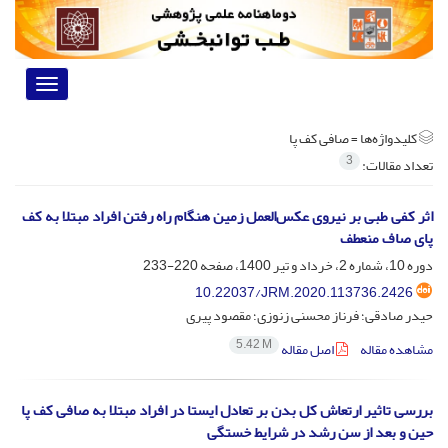
Toggle
vigation
کلیدواژه‌ها =
صافی کف پا
3
تعداد مقالات:
اثر کفی طبی بر نیروی عکس‌العمل زمین هنگام راه رفتن افراد مبتلا به کف
پای صاف منعطف
دوره 10، شماره 2، خرداد و تیر 1400، صفحه
220-233
10.22037/JRM.2020.113736.2426
حیدر صادقی؛ فرناز محسنی زنوزی؛ مقصود پیری
5.42 M
مشاهده مقاله
اصل مقاله
بررسی تاثیر ارتعاش کل بدن بر تعادل ایستا در افراد مبتلا به صافی کف پا
حین و بعد از سن رشد در شرایط خستگی