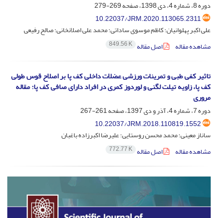
دوره 8، شماره 4، دی 1398، صفحه
269-279
10.22037/JRM.2020.113065.2311
علی اکبر پهلوانیان؛ کاظم موسوی ساداتی؛ محمد علی اصلانخانی؛ صالح رفیعی
849.56 K
مشاهده مقاله
اصل مقاله
تاثیر کفی طبی و تمرینات ورزشی عضلات داخلی کف پا بر اصلاح قوس طولی
کف پا، زاویه تیلت لگنی و لوردوز کمری در افراد دارای صافی کف پا: مقاله
مروری
دوره 7، شماره 4، آذر و دی 1397، صفحه
261-267
10.22037/JRM.2018.110819.1552
ساناز معینی؛ محمد محسن روستایی؛ علیرضا اکبرزاده باغبان
772.77 K
مشاهده مقاله
اصل مقاله