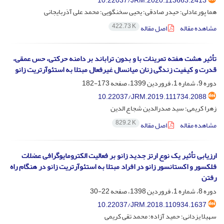
10.22037/JRM.2020.113663.2413
هما پورعادلی؛ حیدر صادقی؛ یحیی سخنگویی؛ محمد علی آذربایجانی
422.73 K
مشاهده مقاله
اصل مقاله
تأثیر هشت هفته تمرینات با و بدون تراباند بر دامنه حرکتی، حس عمقی،
قدرت و کیفیت زندگی زنان میانسال غیرفعال مبتلا به استئوآرتریت زانو
دوره 9، شماره 1، فروردین 1399، صفحه
173-182
10.22037/JRM.2019.111734.2088
زهرا کریمی؛ سید صدرالدین شجاع الدین
829.2 K
مشاهده مقاله
اصل مقاله
ارزیابی تأثیر یک نوع ارتز جدید زانو بر فعالیت الکترومایوگرافی عضلات
فلکسور و اکستانسور زانو در افراد مبتلا به استئوآرتریت زانو در هنگام راه
رفتن
دوره 8، شماره 1، فروردین 1398، صفحه
22-30
10.22037/JRM.2018.110934.1637
سهیلا یزدانی؛ حمید آزاده؛ محمد تقی کریمی