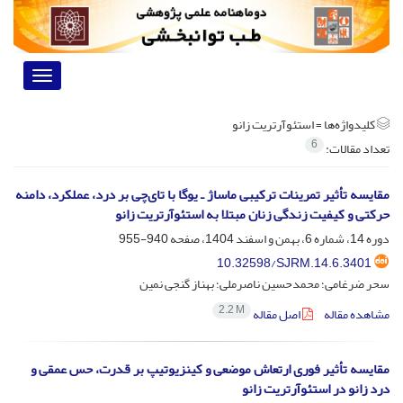
Toggle
vigation
کلیدواژه‌ها =
استئوآرتریت زانو
6
تعداد مقالات:
مقایسه تأثیر تمرینات ترکیبی ماساژ ـ یوگا با تای‌چی بر درد، عملکرد، دامنه
حرکتی و کیفیت زندگی زنان مبتلا به استئوآرتریت زانو
دوره 14، شماره 6، بهمن و اسفند 1404، صفحه
940-955
10.32598/SJRM.14.6.3401
سحر ضرغامی؛ محمدحسین ناصرملی؛ بهناز گنجی نمین
2.2 M
مشاهده مقاله
اصل مقاله
مقایسه تأثیر فوری ارتعاش موضعی و کینزیوتیپ بر قدرت، حس عمقی و
درد زانو در استئوآرتریت زانو