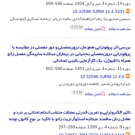
دوره 14، شماره 4، مهر و آبان 1404، صفحه
546-559
10.32598/SJRM.14.4.3331
سیمین صدیق نیا؛ زهرا ابراهیم آبادی؛ عالیه دریابر؛ ریحانه عسکری کچوسنگی
2.51 M
مشاهده مقاله
اصل مقاله
بررسی اثر پرولوتراپی هم‌زمان درون‌مفصلی و دور مفصلی در مقایسه با
پرولوتراپی درون‌مفصلی به‌تنهایی در بیماران مبتلابه ساییدگی مفصل زانو
همراه با افیوژن: یک کارآزمایی بالینی تصادفی
دوره 11، شماره 4، مهر و آبان 1401، صفحه
590-601
10.32598/SJRM.11.4.6
شراره روشن ضمیر؛ فاطمه دورودی دورودزنی
4.2 M
مشاهده مقاله
اصل مقاله
تاثیر الکتروتراپی و تمرین قدرتی عضلات منتخب اندام تحتانی بر درد و
تعادل زنان سالمند مبتلابه استئوآرتریت زانو با تاکید بر نوع کانون توجه
دوره 9، شماره 4، دی 1399، صفحه
289-297