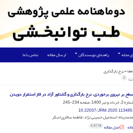
ی مجله
راهنمای نویسندگان
ارسال مقاله
تماس با ما
‌ها =
نرخ بارگذاری
2
ات:
طح بر نیروی برخوردی، نرخ بارگذاری و گشتاور آزاد در فاز استقرار دویدن
234-245
10.22037/JRM.2020.113485
حمدپناه؛ اسماعیل حسینی نژاد؛ فاطمه سالاری اسکر
4.97 M
اله
اصل مقاله