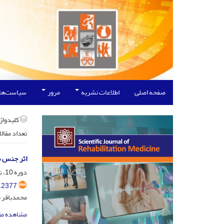
صفحه اصلی
اطلاعات نشریه
مرور
سیاست‌ها
کلیدواژه
تعداد مقال
اثر جنس س
دوره 10، شماره 2، خرداد و تیر 1400، صفحه
.2377
محمدباقر م
مشاهده مق