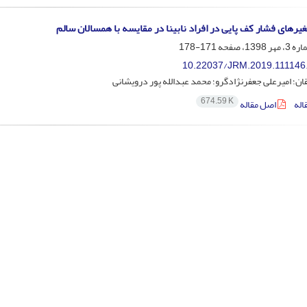
یرهای فشار کف پایی در افراد نابینا در مقایسه با همسالان سالم
171-178
10.22037/JRM.2019.111146
ن؛ امیرعلی جعفرنژادگرو؛ محمد عبدالله پور درویشانی
674.59 K
اله
اصل مقاله