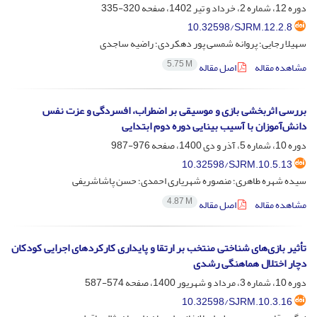
دوره 12، شماره 2، خرداد و تیر 1402، صفحه
320-335
10.32598/SJRM.12.2.8
سهیلا رجایی؛ پروانه شمسی پور دهکردی؛ راضیه ساجدی
5.75 M
مشاهده مقاله
اصل مقاله
بررسی اثربخشی بازی و موسیقی بر اضطراب، افسردگی و عزت نفس
دانش‌آموزان با آسیب بینایی دوره دوم ابتدایی
دوره 10، شماره 5، آذر و دی 1400، صفحه
976-987
10.32598/SJRM.10.5.13
سیده شهره طاهری؛ منصوره شهریاری احمدی؛ حسن پاشاشریفی
4.87 M
مشاهده مقاله
اصل مقاله
تأثیر بازی‌های شناختی منتخب بر ارتقا و پایداری کارکردهای اجرایی کودکان
دچار اختلال هماهنگی رشدی
دوره 10، شماره 3، مرداد و شهریور 1400، صفحه
574-587
10.32598/SJRM.10.3.16