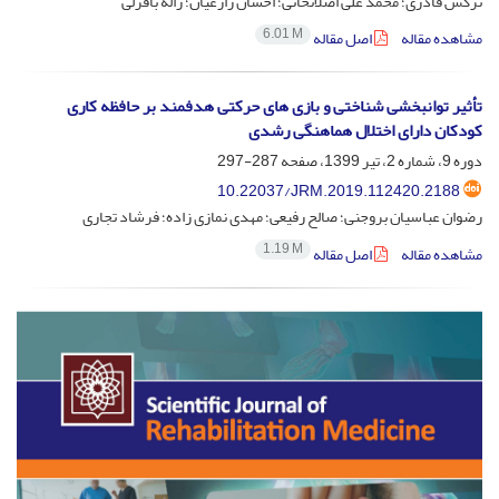
نرگس قادری؛ محمد علی اصلانخانی؛ احسان زارعیان؛ ژاله باقرلی
6.01 M
مشاهده مقاله
اصل مقاله
تأثیر توانبخشی شناختی و بازی های حرکتی هدفمند بر حافظه کاری
کودکان دارای اختلال هماهنگی رشدی
دوره 9، شماره 2، تیر 1399، صفحه
287-297
10.22037/JRM.2019.112420.2188
رضوان عباسیان بروجنی؛ صالح رفیعی؛ مهدی نمازی زاده؛ فرشاد تجاری
1.19 M
مشاهده مقاله
اصل مقاله