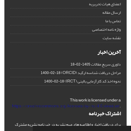
اعضای هیات تحریریه
ارسال مقاله
تماس با ما
واژه نامه اختصاصی
نقشه سایت
آخرین اخبار
داوری سریع مقالات
1405-02-18
مراحل دریافت شناسه ارکید (ORCID)
1400-02-18
نحوه اخذ کد کارآزمایی بالینی (IRCT)
1400-02-18
This work is licensed under a
https://creativecommons.org/licenses/by-nc/4.0/deed.en
.
اشتراک خبرنامه
برای دریافت اخبار و اطلاعیه های مهم نشریه در خبرنامه نشریه مشترک
شوید.