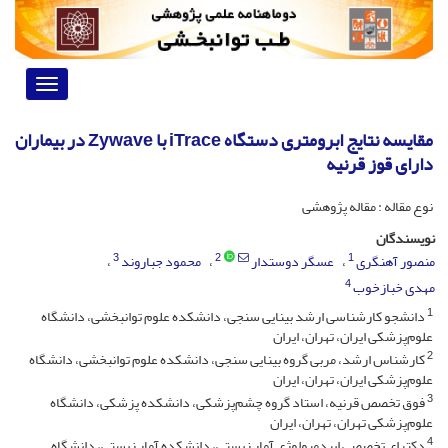
Toggle
vigation
مقایسه نتایج ابرومتری دستگاه iTrace با Zywave در بیماران
دارای قوز قرنیه
نوع مقاله : مقاله پژوهشی
نویسندگان
3
2
1
منصور آهنگری
عسگر دوستدار
محمود جباروند
4
مهدی خبازخوب
1
دانشجو کارشناسی ارشد بینایی سنجی، دانشکده علوم توانبخشی، دانشگاه
علوم‌پزشکی ایران، تهران، ایران
2
کارشناس ارشد، مربی گروه بینایی سنجی، دانشکده علوم توانبخشی، دانشگاه
علوم‌پزشکی ایران، تهران، ایران
3
فوق تخصص قرنیه، استاد گروه چشم‌پزشکی، دانشکده پزشکی، دانشگاه
علوم‌پزشکی تهران، تهران، ایران
4
دکترای تخصصی اپیدمیولوژی آمار زیستی، دانشکده آمار زیستی، دانشگاه