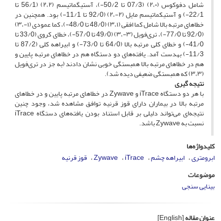
شامل دفوکوس (۲،۰) (07/3 تا 50/2-)، آستیگماتیسم (۲،۲) (56/1 تا
22/1-) و آستیکماتیسم مایل (۲-،۲) (92/0 تا 11/1-) بود. همچنین در
خطاهای مرتبه بالا شامل کما افقی (۳،۱) (48/0 تا 48/0-)، کما عمودی (۱-،۳)
(92/0 تا 77/0-)، تری‌فویل (۳-،۳) (49/0 تا 57/0-)، خطای کروی (33/0 تا
41/0-) و خطای کلی مرتبه بالا (64/0 تا 73/0-) و ابیراهه کلی (87/2 تا
11/3-) به­دست آمد. یافته‌های دو دستگاه هم در خطاهای مرتبه پایین و
هم در خطاهای مرتبه بالا همبستگی خوبی نشان ‌دادند (به جز در تری‌فویل
(۳،۳) که همبستگی ضعیفی دیده شد).
نتیجه‌ گیری
با هر دو دستگاه iTrace و Zywave در خطاهای مرتبه پایین و در خطاهای
مرتبه بالا در بیماران دارای قوز قرنیه توافق مشاهده شد، وجود چنین
نتیجه‌ای می‌تواند دلیلی بر قابل استناد بودن یافته‌های دستگاه iTrace
نسبت به Zywave باشد.
کلیدواژه‌ها
ابرومتری
ابیراهه چشم
iTrace
Zywave
قوز قرنیه
موضوعات
بینایی سنجی
عنوان مقاله
[English]