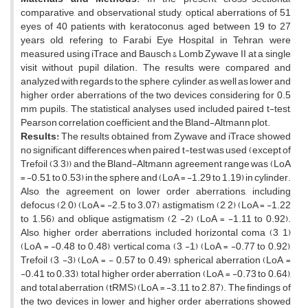
comparative, and observational study, optical aberrations of 51
eyes of 40 patients with keratoconus, aged between 19 to 27
years old, refering to Farabi Eye Hospital in Tehran, were
measured using iTrace and Bausch & Lomb Zywave II at a single
visit without pupil dilation. The results were compared and
analyzed with regards to the sphere, cylinder, as well as lower and
higher order aberrations of the two devices considering for 0.5
mm pupils. The statistical analyses used included paired t-test,
Pearson correlation coefficient, and the Bland-Altmann plot.
Results:
The results obtained from Zywave and iTrace showed
no significant differences when paired t-test was used (except of
Trefoil (3, 3)) and the Bland-Altmann agreement range was (LoA
= -0.51 to 0.53) in the sphere and (LoA = -1.29 to 1.19) in cylinder.
Also, the agreement on lower order aberrations, including
defocus (2, 0) (LoA = -2.5 to 3.07), astigmatism (2, 2) (LoA = -1.22
to 1.56), and oblique astigmatism (2, -2) (LoA = -1.11 to 0.92).
Also, higher order aberrations included horizontal coma (3, 1)
(LoA = -0.48 to 0.48), vertical coma (3, -1) (LoA = -0.77 to 0.92),
Trefoil (3, -3) (LoA = - 0.57 to 0.49), spherical aberration (LoA =
-0.41 to 0.33), total higher order aberration (LoA = -0.73 to 0.64),
and total aberration (tRMS) (LoA = -3.11 to 2.87). The findings of
the two devices in lower and higher order aberrations showed