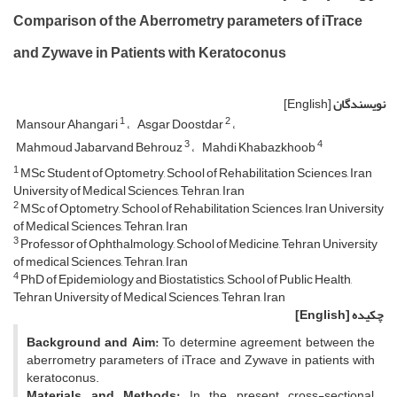
Comparison of the Aberrometry parameters of iTrace
and Zywave in Patients with Keratoconus
نویسندگان
[English]
1
2
Mansour Ahangari
Asgar Doostdar
3
4
Mahmoud Jabarvand Behrouz
Mahdi Khabazkhoob
1
MSc Student of Optometry, School of Rehabilitation Sciences, Iran
University of Medical Sciences, Tehran, Iran
2
MSc of Optometry, School of Rehabilitation Sciences, Iran University
of Medical Sciences, Tehran, Iran
3
Professor of Ophthalmology, School of Medicine, Tehran University
of medical Sciences, Tehran, Iran
4
PhD of Epidemiology and Biostatistics, School of Public Health,
Tehran University of Medical Sciences, Tehran, Iran
چکیده
[English]
Background and Aim:
To determine agreement between the
aberrometry parameters of iTrace and Zywave in patients with
keratoconus.
Materials and Methods:
In the present cross-sectional,