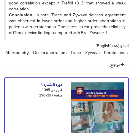
good correlation, except in Trefoil (3, 3) that showed a weak
correlation.
Conclusion:
In both iTrace and Zywave devices, agreement
was observed in lower order and higher order aberrations in
patients with keratoconus. These results can prove the reliability
of iTrace device findings compared with B & L Zywave II.
کلیدواژه‌ها
[English]
Aberrometry
Ocular aberration
iTrace
Zywave
Keratoconus
مراجع
دوره 5، شماره 4
آذر و دی 1395
صفحه
190-197