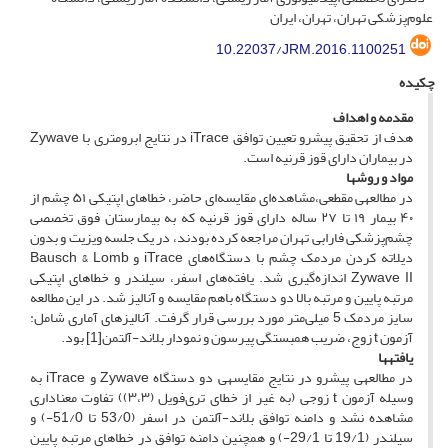
علوم‌پزشکی تهران، تهران، ایران
10.22037/JRM.2016.1100251
چکیده
مقدمه و اهداف
هدف از تحقیق پیش­رو تعیین توافق iTrace در نتایج ابرومتری با Zywave
در بیماران دارای قوز قرنیه است.
مواد و روش­ها
در مطالعه­ی مقطعی،مشاهده‌ای مقایسه‌ای حاضر، خطاهای اپتیکی ۵۱ چشم از
۴۰ بیمار ۱۹ تا ۲۷ ساله دارای قوز قرنیه که به بیمارستان فوق تخصصی
چشم‌پزشکی فارابی تهران مراجعه کرده بودند، در یک جلسه ویزیت و بدون
دیلاته کردن مردمک چشم با دستگاه‌های iTrace و Bausch & Lomb
Zywave II اندازه‌گیری شد. یافته‌های اسفر، سیلندر و خطاهای اپتیکی
مرتبه پایین و مرتبه بالا دو دستگاه باهم مقایسه و آنالیز شد. در این مطالعه
سایز مردمک 5 میلی‌متر مورد بررسی قرار گرفت. آنالیزهای آماری شامل:
آزمون t زوج، ضریب همبستگی پیرسون و نمودار بلاند-آلتمن[1] بود.
یافته­ها
در مطالعه­ی پیش­رو در نتایج مقایسه­ی دو دستگاه Zywave و iTrace به
وسیله آزمون t زوجی (به غیر از خطای تری‌فویل (۳،۳)) تفاوت معناداری
مشاهده نشد و دامنه توافق بلاند-آلتمن در اسفر (53/0 تا 51/0-) و
سیلندر (19/1 تا 29/1-) و همچنین دامنه توافق در خطاهای مرتبه پایین