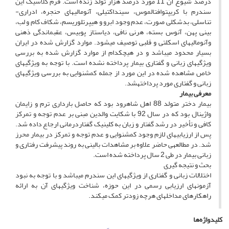
درصد شیوع آن 11 مورد درصد هزار تولد زنده است. فرم کلاسیک این
سندرم با کریپتوافتالموس، سین­داکتیلی، آنومالی­های حنجره، ادراری-
تناسلی، بدشکلی صورت، عدم وجود ابرو و هیپرتلوریسم، شکاف کام و لب،
بینی پهن، آنوس بسته، هرنی نافی، دیاستاز پوبیس، عقب­ماندگی ذهنی
وآنومالی­های اسکلتی و قلبی توصیف می­شود. موارد گزارش شده در ایران
بسیار محدود می­باشد و در هیچ­کدام از موارد گزارش شده به بررسی
ویژگی­های زبانی و گفتاری بیمار پرداخته نشده است. با توجه به ویژگی­های
خاص مشاهده شده در این مورد از جمله کم­شنوایی به بررسی ویژگی­های
زبانی و گفتاری مورد پرداخته­شد.
معرفی بیمار
بیمار دختر متولد 88 اهل شاهرود بود که حاصل بارداری ترم و زایمان
واژینال بود که در سال 92 با شکایت والدین مبنی بر عدم توجه و تمرکز
کافی و تأخیر در رشد گفتار و زبان به کلینیک گفتاردرمانی ارجاع داده شد.
پس از ارزیابی­های لازم وجود کم­شنوایی و عدم توجه و تمرکز در بیمار محرز
شد. در مطالعه­ی حاضر علاوه بر مشاهدات بالینی به روند پیشرفت رفتاری و
زبانی بیمار در طی 2 سال پرداخته شده است.
بحث و نتیجه­ گیری
اختلالات زبانی و گفتاری از ویژگی­های این سندرم می­باشد و با توجه به نبود
آزمون­های ارزیابی رسمی در این حوزه، شناخت ویژگی­های آن به ارائه
راهکارهای مداخله­ای هرچه زودتر کمک می­کند.
کلیدواژه‌ها