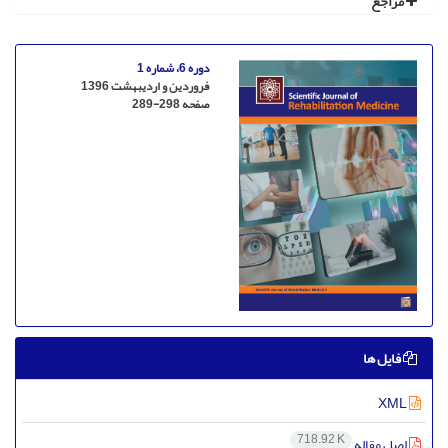
مراجع
دوره 6، شماره 1
فروردین و اردیبهشت 1396
صفحه
289-298
فایل ها
XML
718.92 K
اصل مقاله