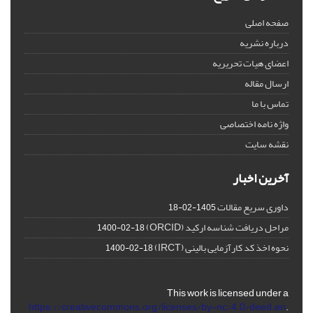
صفحه اصلی
درباره نشریه
اعضای هیات تحریریه
ارسال مقاله
تماس با ما
واژه نامه اختصاصی
نقشه سایت
آخرین اخبار
داوری سریع مقالات
1405-02-18
مراحل دریافت شناسه ارکید (ORCID)
1400-02-18
نحوه اخذ کد کارآزمایی بالینی (IRCT)
1400-02-18
This work is licensed under a
https://creativecommons.org/licenses/by-nc/4.0/deed.en
.