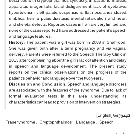
described with cryptophthalmos, syndactly, throat abnormalities,
apparatus urogenitalis, facial disfigurement, lack of eyebrows,
hypertelorism, cleft palate, suspensions, flat nose, anus closed,
umbilical hernia, pubis diastasis, mental retardation, and heart
and skeletal defects. Reported cases in Iran are very limited and
none of the cases reported have addressed the patient's speech
and language features.
History
: The patient was a girl was born in 2009 in Shahrood.
She was given birth after a term pregnancy and via vaginal
delivery. Parents were referred to the Speech Therapy Clinic in
2013 after complaining about the girl’s lack of attention and delay
in speech and language development. The present study
reports on the clinical observations on the progress of the
patient's behavior and language over the two years.
Discussion and Conclusion
: Speech and language disorders
are associated with the features of the syndrome. Due to lack of
formal evaluation tests in this area, understanding its
characteristics can lead to provision of intervention strategies.
کلیدواژه‌ها
[English]
Fraser yndrome
Cryptophthalmos
Langauge
Speech