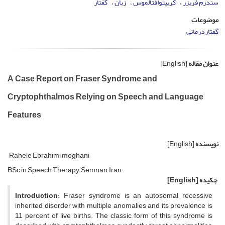
سندرم فریزر
کریپتوافتالموس
زبان
گفتار
موضوعات
گفتاردرمانی
عنوان مقاله
[English]
A Case Report on Fraser Syndrome and
Cryptophthalmos Relying on Speech and Language
Features
نویسنده
[English]
Rahele Ebrahimi moghani
BSc in Speech Therapy, Semnan, Iran.
چکیده
[English]
Introduction
: Fraser syndrome is an autosomal recessive
inherited disorder with multiple anomalies and its prevalence is
11 percent of live births. The classic form of this syndrome is