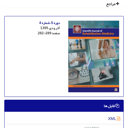
مراجع
دوره 5، شماره 4
آذر و دی 1395
صفحه
282-289
فایل ها
XML