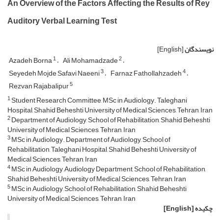
An Overview of the Factors Affecting the Results of Rey
Auditory Verbal Learning Test
نویسندگان
[English]
1
2
Azadeh Borna
Ali Mohamadzade
3
4
Seyedeh Mojde Safavi Naeeni
Farnaz Fathollahzadeh
5
Rezvan Rajabalipur
1
Student Research Committee, MSc in Audiology. Taleghani
Hospital, Shahid Beheshti University of Medical Sciences, Tehran, Iran
2
Department of Audiology, School of Rehabilitation, Shahid Beheshti
University of Medical Sciences, Tehran, Iran
3
MSc in Audiology. Department of Audiology, School of
Rehabilitation, Taleghani Hospital, Shahid Beheshti University of
Medical Sciences, Tehran, Iran
4
MSc in Audiology, Audiology Department, School of Rehabilitation,
Shahid Beheshti University of Medical Sciences, Tehran, Iran
5
MSc in Audiology, School of Rehabilitation, Shahid Beheshti
University of Medical Sciences, Tehran, Iran
چکیده
[English]