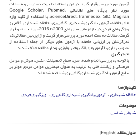
آزمون مورد بررسی قرار گیرد. در این راستا ابتدا جهت دسترسی به مقالات
مورد نظر پایگاه های اطلاعاتی Google Scholar، Pubmed،
ScienceDirect، Iranmedex، SID، Magiran با استفاده از کلید واژه
های حافظه، آزمون یادگیری شنیداری-کلامی ری، حافظه شنیداری-کلامی و
ویژگی های فردی در بازه زمانی سال های 2000 تا 2016 مورد جستجو قرار
گرفت. مقالات به ست آمده مورد بررسی قرار گرفت و از این بین مقالاتی که
تمرکزشان بر ارزیابی حافظه با آزمون های دیگر، از جمله استفاده از
تصویربرداری یا آزمون‌های الکتروفیزیولوژی بود از مطالعه حذف شدند.
نتیجه­گیری
با توجه به بررسی انجام شده، سن، سطح تحصیلات، جنس، هوش و عوامل
فرهنگی و زبان­شناختی به ترتیب به عنوان مهمترین عوامل فردی موثر بر
نتایج آزمون یادگیری شنیداری کلامی ری شناخته شده­اند.
کلیدواژه‌ها
حافظه شنیداری
آزمون یادگیری شنیداری کلامی ری
ویژگی­های فردی
موضوعات
شنوایی شناسی
عنوان مقاله
[English]