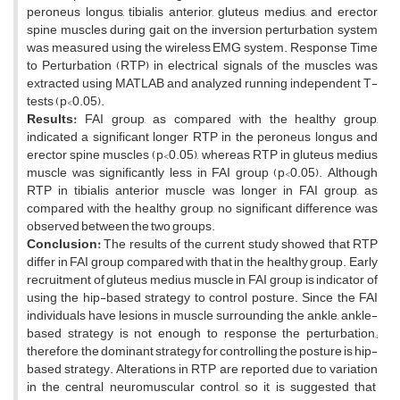
peroneus longus, tibialis anterior, gluteus medius, and erector
spine muscles during gait on the inversion perturbation system
was measured using the wireless EMG system. Response Time
to Perturbation (RTP) in electrical signals of the muscles was
extracted using MATLAB and analyzed running independent T-
tests (p<0.05).
Results:
FAI group, as compared with the healthy group,
indicated a significant longer RTP in the peroneus longus and
erector spine muscles (p<0.05), whereas RTP in gluteus medius
muscle was significantly less in FAI group (p<0.05). Although
RTP in tibialis anterior muscle was longer in FAI group, as
compared with the healthy group, no significant difference was
observed between the two groups.
Conclusion:
The results of the current study showed that RTP
differ in FAI group compared with that in the healthy group. Early
recruitment of gluteus medius muscle in FAI group is indicator of
using the hip-based strategy to control posture. Since the FAI
individuals have lesions in muscle surrounding the ankle, ankle-
based strategy is not enough to response the perturbation,;
therefore, the dominant strategy for controlling the posture is hip-
based strategy. Alterations in RTP are reported due to variation
in the central neuromuscular control, so it is suggested that