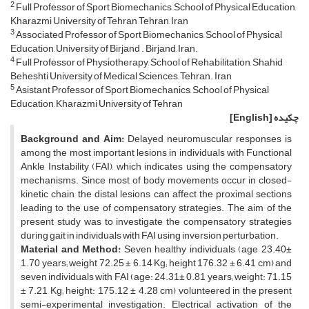
2
Full Professor of Sport Biomechanics, School of Physical Education,
Kharazmi University of Tehran Tehran, Iran
3
Associated Professor of Sport Biomechanics, School of Physical
Education, University of Birjand . Birjand, Iran.
4
Full Professor of Physiotherapy, School of Rehabilitation, Shahid
Beheshti University of Medical Sciences, Tehran. Iran
5
Asistant Professor of Sport Biomechanics, School of Physical
Education, Kharazmi University of Tehran
چکیده
[English]
Background and Aim:
Delayed neuromuscular responses is
among the most important lesions in individuals with Functional
Ankle Instability (FAI), which indicates using the compensatory
mechanisms. Since most of body movements occur in closed-
kinetic chain, the distal lesions can affect the proximal sections
leading to the use of compensatory strategies. The aim of the
present study was to investigate the compensatory strategies
during gait in individuals with FAI using inversion perturbation.
Material and Method:
Seven healthy individuals (age 23.40±
1.70 years; weight 72.25 ± 6.14 Kg; height 176.32 ± 6.41 cm) and
seven individuals with FAI (age: 24.31± 0.81 years; weight: 71.15
± 7.21 Kg; height: 175.12 ± 4.28 cm) volunteered in the present
semi-experimental investigation. Electrical activation of the