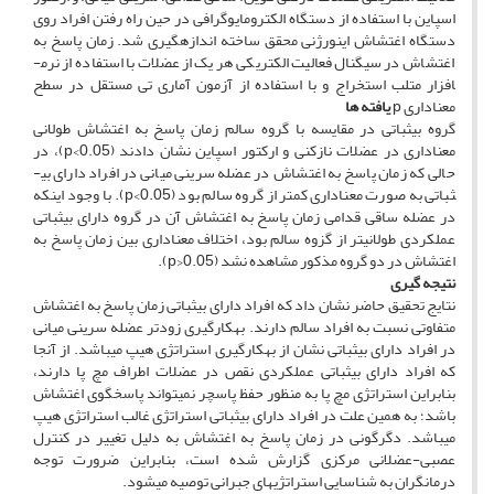
اسپاین با استفاده از دستگاه الکترومایوگرافی در حین راه رفتن افراد روی
دستگاه اغتشاش اینورژنی محقق ساخته اندازه­گیری شد. زمان پاسخ به
اغتشاش در سیگنال فعالیت الکتریکی هر یک از عضلات با استفاده از نرم­
افزار متلب استخراج و با استفاده از آزمون آماری تی مستقل در سطح
معناداری p
یافته­ ها
گروه بی­ثباتی در مقایسه با گروه سالم زمان پاسخ به اغتشاش طولانی
معناداری در عضلات نازک­نی و ارکتور اسپاین نشان دادند (p<0.05)، در
حالی که زمان پاسخ به اغتشاش در عضله سرینی میانی در افراد دارای بی­
ثباتی به صورت معناداری کمتر از گروه سالم بود (p<0.05). با وجود اینکه
در عضله ساقی قدامی زمان پاسخ به اغتشاش آن در گروه دارای بی­ثباتی
عملکردی طولانی­تر از گزوه سالم بود، اختلاف معناداری بین زمان پاسخ به
اغتشاش در دو گروه مذکور مشاهده نشد (p>0.05).
نتیجه ­گیری
نتایج تحقیق حاضر نشان داد که افراد دارای بی­ثباتی زمان پاسخ به اغتشاش
متفاوتی نسبت به افراد سالم دارند. به­کارگیری زودتر عضله سرینی میانی
در افراد دارای بی­ثباتی نشان از به­کارگیری استراتژی هیپ می­باشد. از آنجا
که افراد دارای بی­ثباتی عملکردی نقص در عضلات اطراف مچ پا دارند،
بنابراین استراتژی مچ پا به منظور حفظ پاسچر نمی­تواند پاسخ­گوی اغتشاش
باشد؛ به همین علت در افراد دارای بی­ثباتی استراتژی غالب استراتژی هیپ
می­باشد. دگرگونی در زمان پاسخ به اغتشاش به دلیل تغییر در کنترل
عصبی-عضلانی مرکزی گزارش شده است، بنابراین ضرورت توجه
درمانگران به شناسایی استراتژی­های جبرانی توصیه می­شود.