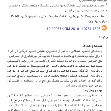
4
استاد تمام فیزیوتراپی، دانشکده توانبخشی، دانشگاه علوم پزشکی و خدمات
درمانی شهید بهشتی تهران، ایران
5
استادیار بیومکانیک ورزشی، دانشکده تربیت بدنی و علوم ورزشی، دانشگاه
خوارزمی تهران
10.22037/JRM.2018.110751.1505
چکیده
مقدمه و اهداف
پاسخ­های عصبی-عضلانی با تاخیر از مهمترین نقایص حسی-حرکتی در افراد
دارای بی­ثباتی عملکردی محسوب می­شود که بیانگر بهره­گیری از استراتژی­
های جبرانی است. با توجه به اینکه اکثر حرکات بدن در زنجیره کینتیکی
بسته صورت می­گیرد، وجود نقایص حسی-حرکتی دیستال بر عملکرد نواحی
پروگزیمال اثرگذار است و موجب به کارگیری استراتژی­های جبرانی در نواحی
پروگزیمال می­شود، هدف از انجام تحقیق حاضر بررسی استراتژی­های جبرانی
ناکارآمد در افراد دارای بی­ثباتی عملکردی مچ پا با استفاده از اغتشاش
بیرونی حین راه رفتن می­باشد.
مواد و روش­ ها
در تحقیق نیمه­تجربی حاضر هفت آزمودنی مرد سالم (با میانگین
سنی70/1±40/23 سال) و هفت آزمودنی دارای بی­ثباتی عملکردی مچ پا (با
میانگین سنی 81/0±31/24 سال) به عنوان آزمودنی شرکت کردند.
فعالیت الکتریکی عضلات نازک­نی طویل، ساقی قدامی، سرینی میانی، و ارکتور