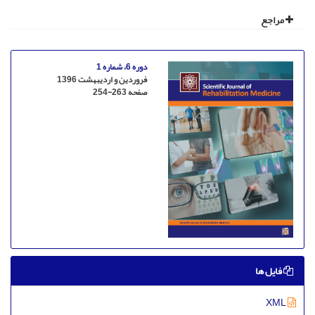
مراجع
دوره 6، شماره 1
فروردین و اردیبهشت 1396
صفحه
254-263
فایل ها
XML