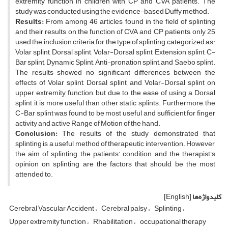
extremity function in children with CP and CVA patients. The
study was conducted using the evidence-based Duffy method.
Results:
From among 46 articles found in the field of splinting
and their results on the function of CVA and CP patients, only 25
used the inclusion criteria for the type of splinting categorized as:
Volar splint, Dorsal splint, Volar-Dorsal splint, Extension splint, C-
Bar splint, Dynamic Splint, Anti-pronation splint, and Saebo splint.
The results showed no significant differences between the
effects of Volar splint, Dorsal splint, and Volar-Dorsal splint on
upper extremity function, but due to the ease of using a Dorsal
splint, it is more useful than other static splints. Furthermore, the
C-Bar splint was found to be most useful and sufficient for finger
activity and active Range of Motion of the hand.
Conclusion:
The results of the study demonstrated that
splinting is a useful method of therapeutic intervention. However,
the aim of splinting, the patients’ condition, and the therapist’s
opinion on splinting are the factors that should be the most
attended to.
کلیدواژه‌ها
[English]
Cerebral Vascular Accident
Cerebral palsy
Splinting
Upper extremity function
Rhabilitation
occupational therapy