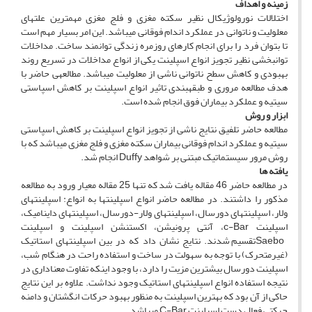
زمینه و اهداف
اختلالات نورولوژیکال نظیر سکته مغزی و فلج مغزی مهم­ترین علت­های
معلولیت و ناتوانی در عملکرد اندام فوقانی می­باشد. این امر بسیار مهم است
تا بتوان فرد را برای انجام کارهای روزمره زندگی توانمند ساخت. مداخلات
توانبخشی نظیر تجویز انواع اسپلینت یکی از انواع مداخلات در تسریع روند
بهبودی و کاهش سطح ناتوانی ناشی از معلولیت می­باشد. مطالعه­ی حاضر با
هدف مطالعه مروری و طبقه­بندی تاثیر انواع اسپلینت بر کاهش اسپاستی
سیتیه و عملکرد بیماران فوق انجام شده است.
ابزار و روش
مطالعه حاضر تلفیق نتایج ناشی از تجویز انواع اسپلینت بر کاهش اسپاستی
سیتیه و عملکرد اندام فوقانی بیماران سکته مغزی و فلج مغزی می­باشد که با
روش مرور سیستماتیک مبتنی بر شواهد Duffy انجام شد.
یافته ­ها
در مطالعه حاضر 46 مقاله یافت شد که تنها 25 مقاله معیار ورود به مطالعه
مذکور را داشتند. در مطالعه حاضر انواع اسپلینت­ها به انواع: اسپلینت­های
ولار، اسپلینت­های دورسال، اسپلینت­های ولار-دورسال، اسپلینت­های داینامیک،
اسپلینت c-Bar، آنتی پرونیشن، اکستنشن اسپلینت و اسپلینت
Saeboتقسیم شدند. نتایج نشان داد که در بین اسپلینت­های استاتیک
(غیرمتحرک) با توجه به سهولت در ساخت و استفاده راحت در هنگام شب،
اسپلینت دورسال بیشترین مزیت را دارد، با وجود اینکه تفاوت معناداری در
نتیجه استفاده انواع اسپلینت­های استاتیک وجود نداشت. علاوه بر این نتایج
حاکی از آن بود که بهترین اسپلینت به منظور بهبود حرکات انگشتان و دامنه
حرکتی فعال دست اسپلینت C-Bar می­باشد.