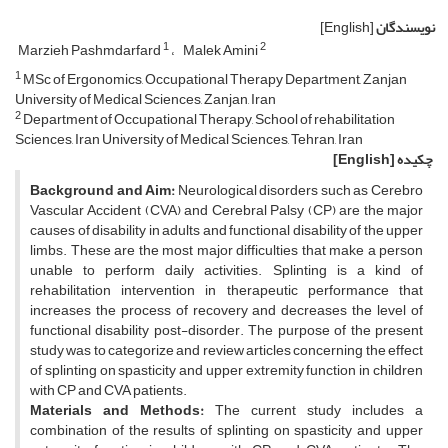
نویسندگان
[English]
1
2
Marzieh Pashmdarfard
Malek Amini
1
MSc of Ergonomics, Occupational Therapy Department, Zanjan
University of Medical Sciences, Zanjan, Iran
2
Department of Occupational Therapy, School of rehabilitation
Sciences, Iran University of Medical Sciences, Tehran, Iran
چکیده
[English]
Background and Aim:
Neurological disorders such as Cerebro
Vascular Accident (CVA) and Cerebral Palsy (CP) are the major
causes of disability in adults and functional disability of the upper
limbs. These are the most major difficulties that make a person
unable to perform daily activities. Splinting is a kind of
rehabilitation intervention in therapeutic performance that
increases the process of recovery and decreases the level of
functional disability post-disorder. The purpose of the present
study was to categorize and review articles concerning the effect
of splinting on spasticity and upper extremity function in children
with CP and CVA patients.
Materials and Methods:
The current study includes a
combination of the results of splinting on spasticity and upper