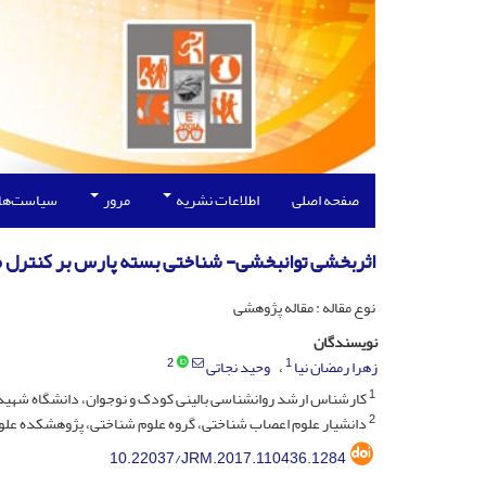
صفحه اصلی
اطلاعات نشریه
مرور
سیاست‌ها
اثربخشی توانبخشی- شناختی بسته پارس بر کنترل مه
نوع مقاله : مقاله پژوهشی
نویسندگان
2
1
زهرا رمضان نیا
وحید نجاتی
1
کارشناس ارشد روانشناسی بالینی کودک و نوجوان، دانشگاه شهید ب
2
دانشیار علوم اعصاب شناختی، گروه علوم شناختی، پژوهشکده علوم 
10.22037/JRM.2017.110436.1284