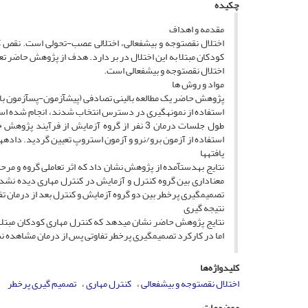
چکیده
مقدمه و اهداف
اختلال نقص­توجه و بیش­فعالی، اختلالی عصب-تحولی است. نقص 
کودکان مبتلا به این اختلال در بر دارد. هدف از پژوهش حاضر تع
اختلال نقص­توجه و بیش­فعالی است.
مواد و روش­ ها
طول جلسات درمان 3 نفر از گروه آزمایش از فر
استفاده از آزمون برو/نرو و آزمون استروپ تعیین گردید. داده­ها با آزمون آمار
یافته­ها
معناداری بین گروه کنترل و آزمایش در کنترل مهاری دیده نشد، ا
تصمیم­گیری پرخطر بین دو گروه آزمایش و کنترل بعد از درمان 
نتیجه ­گیری
نتایج پژوهش حاضر نشان می­دهد که کنترل مهاری کودکان مبتلا ب
اما در کارکرد تصمیم­گیری پر­خطر تفاوتی پس از درمان مشاهده نش
کلیدواژه‌ها
اختلال نقص­توجه و بیش­فعالی
کنترل مهاری
تصمیم­ گیری پرخطر
موضوعات