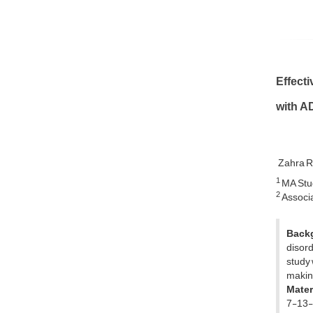
Effect
with 
Zahra 
1
MA Stud
2
Associa
Back
disord
study 
making
Mater
7-13-y