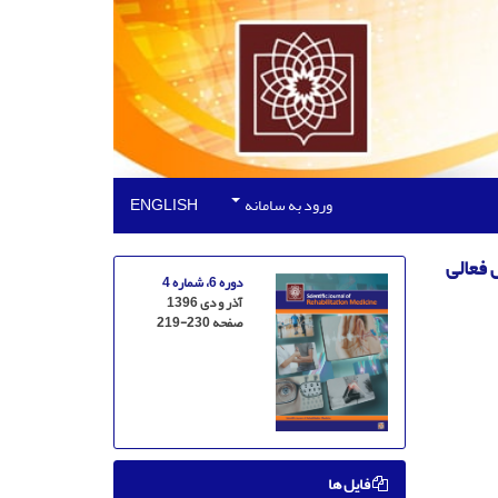
ورود به سامانه
ENGLISH
 فعالی
دوره 6، شماره 4
آذر و دی 1396
صفحه
219-230
فایل ها