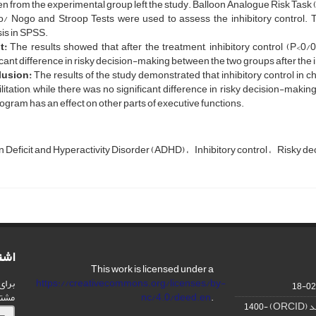
en from the experimental group left the study. Balloon Analogue Risk Tas
o/ Nogo and Stroop Tests were used to assess the inhibitory control.
is in SPSS.
t:
The results showed that after the treatment, inhibitory control (P<0/
icant difference in risky decision-making between the two groups after the 
usion:
The results of the study demonstrated that inhibitory control in
litation, while there was no significant difference in risky decision-maki
rogram has an effect on other parts of executive functions.
n Deficit and Hyperactivity Disorder (ADHD)
Inhibitory control
Risky de
اشت
This work is licensed under a
برای
https://creativecommons.org/licenses/by-
مشت
nc/4.0/deed.en
.
OR)
1400-