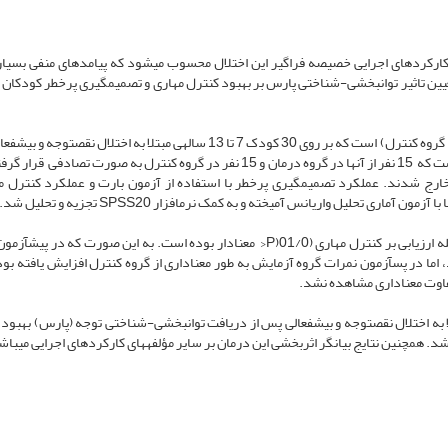
کارکردهای اجرایی خصیصه فراگیر این اختلال محسوب می­شود که پیامدهای منفی بسیار
یین تاثیر توانبخشی-شناختی پارس بر بهبود کنترل مهاری و تصمیم­گیری پرخطر کودکان مب
پژوهش حاضر یک مطالعه بالینی تصادفی (پیش­آزمون-پس­آزمون با گروه کنترل) است که بر روی 30 کودک 7 تا 13 ساله­ی مبتلا به اختلال نقص
استفاده از نمونه­گیری در دسترس انتخاب شدند، انجام شده است که 15 نفر از آنها در گروه درمان و 15 نفر در گروه کنترل به صورت تصا
آیند پژوهش خارج شدند. عملکرد تصمیم­گیری پرخطر با استفاده از آزمون بارت و عملکرد کنترل م
ی تحلیل واریانس آمیخته و به کمک نرم­افزار SPSS20 تجزیه و تحلیل شد.
نتایج به­دست­آمده از پژوهش نشان داد که اثر تعاملی گروه و مرحله ارزیابی بر کنترل مهاری (01/0(P< معنادار بوده است. به این صورت که 
ما در پس­آزمون نمرات گروه آزمایش به طور معناداری از گروه کنترل افزایش یافته بود،
تفاوت معناداری مشاهده نشد.
ه اختلال نقص­توجه و بیش­فعالی پس از دریافت توانبخشی-شناختی توجه (پارس) بهبود می
د. هم­چنین نتایج بیانگر اثربخشی این درمان بر سایر مؤلفه­های کارکردهای اجرایی می­باش