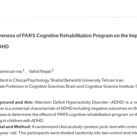
iveness of PARS Cognitive Rehabilitation Program on the Im
ADHD
1
2
Ramezan nia
Vahid Nejati
ent in Clinical Psychology, Shahid Beheshti University, Tehran, Iran
te Professor in Cognitive Sciences, Brain and Cognitive Science Institute, 
ground and Aim:
Attention Deficit Hyperactivity Disorder (ADHD) is a
er is a universal characteristic of ADHD including negative outcomes on the
was to determine the effects of PARS cognitive rehabilitation program on t
 in children with ADHD.
ial and Method:
A randomized clinical study (pretest, post-test with cont
ear-old. The participants were divided randomly into two control and int