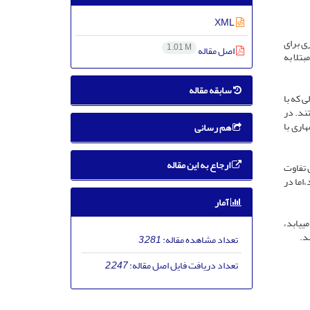
XML
ی برای
1.01 M
اصل مقاله
تلا به
سابقه مقاله
­توجه و بیش­فعالی که با
دفی قرار گرفتند. در
هاری با
هم رسانی
ارجاع به این مقاله
در پیش­آزمون تفاوت
اما در
آمار
­یابد،
د.
تعداد مشاهده مقاله:
3,281
تعداد دریافت فایل اصل مقاله:
2,247