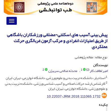
Toggle
vigation
پیش بینی آسیب های اسکلتی-عضلانی ورزشکاران باشگاهی
از طریق امتیازات انفرادی و مرکب آزمون غربالگری حرکت
عملکردی
نوع مقاله : مقاله پژوهشی
نویسندگان
2
1
امیر لطافت کار
محدثه صالحی سربیژن
1
استادیار، دانشکده تربیت بدنی و علوم ورزشی، دانشگاه خوارزمی، تهران، ایران
2
کارشناس ارشد حرکات اصلاحی و آسیب شناسی ورزشی، دانشکده تربیت بدنی
و علوم ورزشی، دانشگاه خوارزمی، تهران، ایران
10.22037/JRM.2018.111065.1732
چکیده