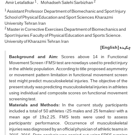
1
2
Amir Letafatkar
Mohadseh Salehi Sarbizhan
1
Assistant Professor, Department of Biomechanic and Sport Injury,
School of Physical Education and Sport Sciences, Kharazmi
University, Tehran, Iran
2
Master in Corrective Exercises, Department of Biomechanics and
Sport Injuries, Faculty of Physical Education and Sports Science.
University of Kharazmi, Tehran, Iran
چکیده
[English]
Background and Aim:
Scores above 14 in Functional
Movement Screen (FMS) test are nowdays used to predict injury
in the athletic population. According to title proposed, asymmetry
or movement pattern limitation in functional movement screen
test might predict musculoskeletal injuries. The objective of the
present study was predicting musculoskeletal injuries in athletes
using individual and composite scores on functional movement
screening test.
Materials and Methods:
In the current study, participants
included a total of 50 athletes (25 males and 25 females) with a
mean age of 19±2.25. FMS tests were used to assess
participants' performance. Occurrence of musculoskeletal
injuries was diagnosed by an official physician of athletic teams in