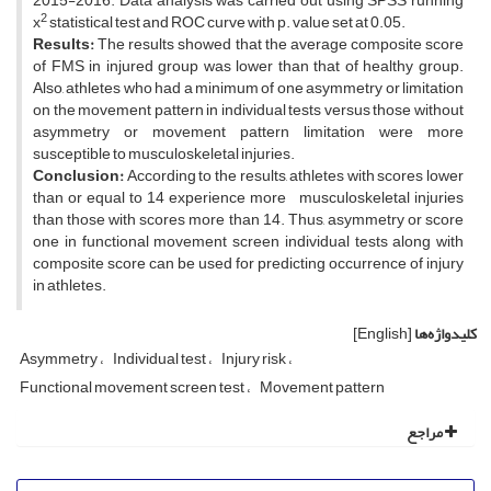
2015-2016. Data analysis was carried out using SPSS running
2
x
statistical test and ROC curve with p. value set at 0.05.
Results:
The results showed that the average composite score
of FMS in injured group was lower than that of healthy group.
Also, athletes who had a minimum of one asymmetry or limitation
on the movement pattern in individual tests versus those without
asymmetry or movement pattern limitation were more
susceptible to musculoskeletal injuries.
Conclusion:
According to the results, athletes with scores lower
than or equal to 14 experience more musculoskeletal injuries
than those with scores more than 14. Thus, asymmetry or score
one in functional movement screen individual tests along with
composite score can be used for predicting occurrence of injury
in athletes.
کلیدواژه‌ها
[English]
Asymmetry
Individual test
Injury risk
Functional movement screen test
Movement pattern
مراجع