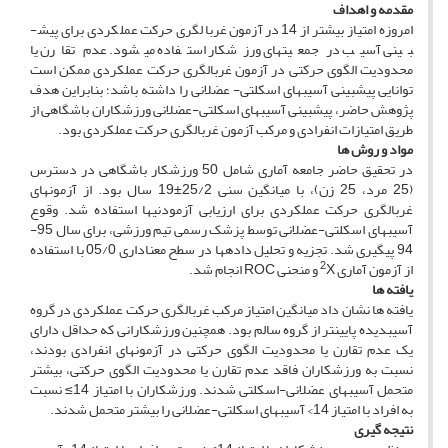
مقدمه و اهداف
امروزه امتیاز بیشتر از 14 در آزمون غربالگری حرکت عملکردی برای پیش­
بینی آسیب در جمعیت­های ورزشکار استفاده می­شود. عدم تقارن یا
محدودیت الگوی حرکتی در آزمون غربالگری حرکت عملکردی ممکن است
توانایی پیش­بینی آسیب­های اسکلتی- عضلانی را داشته باشد؛ بنابراین هدف
پژوهش حاضر، پیش­بینی آسیب­های اسکلتی-عضلانی ورزشکاران باشگاهی از
طریق امتیازات انفرادی و مرکب آزمون غربالگری حرکت عملکردی بود.
مو
اد و روش­ ها
در تحقیق حاضر جامعه آماری شامل 50 ورزشکار باشگاهی در دسترس
(25 مرد، 25 زن)، با میانگین سنی 25/2±19 سال بود. از آزمون­های
غربالگری حرکت عملکردی برای ارزیابی آزمودنی­ها استفاده شد. وقوع
آسیب­های اسکلتی-عضلانی توسط پزشک رسمی تیم ورزشی، برای سال 95-
94 پیگیری شد. تجزیه و تحلیل داده­ها در سطح معناداری 05/0 با استفاده
2
از آزمون آماری
X و منحنی ROC انجام شد.
یافته­ ها
یافته­ ها نشان داد میانگین امتیاز مرکب غربالگری حرکت عملکردی در گروه
آسیب­دیده پایین­تر از گروه سالم بود. همچنین ورزشکارانی که حداقل دارای
یک عدم تقارن یا محدودیت الگوی حرکتی در آزمون­های انفرادی بودند،
نسبت به ورزشکاران فاقد عدم تقارن یا محدودیت الگوی حرکتی، بیشتر
متحمل آسیب­های عضلانی-اسکلتی شدند. ورزشکاران با امتیاز 14≥ نسبت
به افراد با امتیاز 14> آسیب­های اسکلتی-عضلانی را بیشتر متحمل شدند.
نت
یجه­ گیری