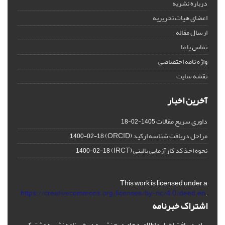
درباره نشریه
اعضای هیات تحریریه
ارسال مقاله
تماس با ما
واژه نامه اختصاصی
نقشه سایت
آخرین اخبار
داوری سریع مقالات
1405-02-18
مراحل دریافت شناسه ارکید (ORCID)
1400-02-18
نحوه اخذ کد کارآزمایی بالینی (IRCT)
1400-02-18
This work is licensed under a
https://creativecommons.org/licenses/by-nc/4.0/deed.en
.
اشتراک خبرنامه
برای دریافت اخبار و اطلاعیه های مهم نشریه در خبرنامه نشریه مشترک