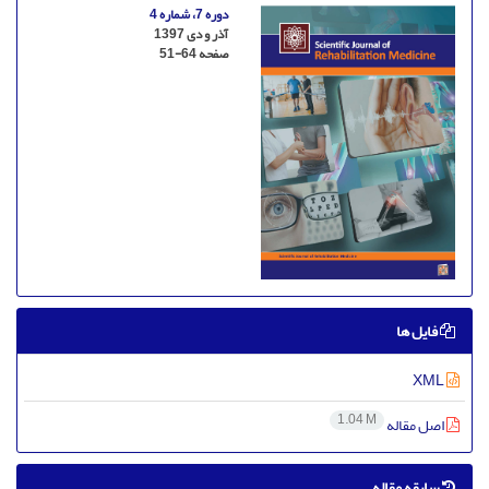
دوره 7، شماره 4
آذر و دی 1397
صفحه
51-64
فایل ها
XML
1.04 M
اصل مقاله
سابقه مقاله