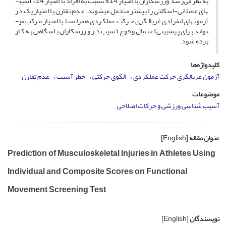
به نظر می‌رسد ورزشکاران با امتیاز 14≥ نسبت به افراد با امتیاز 14> آسیب­
های عضلانی-اسکلتی را بیشتر متحمل می­شوند. عدم تقارن یا امتیاز یک در
آزمون­های انفرادی غربالگری حرکت عملکردی هم­راستا با امتیاز مرکب می­
تواند برای پیش­بینی احتمال وقوع آسیب در ورزشکاران باشگاهی به کار
برده شود.
کلیدواژه‌ها
آزمون غربالگری حرکت عملکردی
الگوی حرکتی
خطر آسیب
عدم تقارن
موضوعات
آسیب شناسی ورزشی و حرکات اصلاحی
عنوان مقاله
[English]
Prediction of Musculoskeletal Injuries in Athletes Using
Individual and Composite Scores on Functional
Movement Screening Test
نویسندگان
[English]