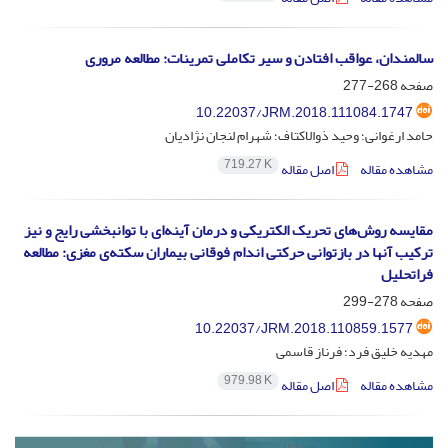
سالمندان، عواقب افتادن و سیر تکاملی تمرینات: مطالعه مروری
صفحه
268-277
10.22037/JRM.2018.111084.1747
حامد ارغوانی؛ وحید ذوالاکتاف؛ شهرام لنجان نژادیان
719.27 K
مشاهده مقاله
اصل مقاله
مقایسه روش‌های تحریک الکتریکی و درمان آینه‌ای با توانبخشی رایج و نیز
ترکیب آنها در بازتوانی حرکتی اندام فوقانی بیماران سکته‌ی مغزی: مطالعه
فراتحلیل
صفحه
278-299
10.22037/JRM.2018.110859.1577
مهدیه خلیق فرد؛ فرناز قاسمی
979.98 K
مشاهده مقاله
اصل مقاله