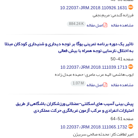
10.22037/JRM.2018.110926.1631
فرزانه گندمی؛ مریم نجفی
884.24 K
مشاهده مقاله
اصل مقاله
تاثیر یک دوره برنامه تمرینی یوگا بر توجه دیداری و شنیداری کودکان مبتلا
به اختلال نارسایی توجه همراه با بیش فعالی
صفحه
41-50
10.22037/JRM.2018.111039.1713
ایوب هاشمی؛ الهه عرب عامری؛ حمیده عبدل زاده
1.07 M
مشاهده مقاله
اصل مقاله
پیش بینی آسیب های اسکلتی-عضلانی ورزشکاران باشگاهی از طریق
امتیازات انفرادی و مرکب آزمون غربالگری حرکت عملکردی
صفحه
51-64
10.22037/JRM.2018.111065.1732
امیر لطافت کار؛ محدثه صالحی سربیژن