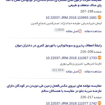
پای صاف منعطف و طبیعی
صفحه
198-207
10.22037/JRM.2018.110993.1681
ایمان خیراندیش؛ ملیحه حدادنژاد؛ صدرالدین شجاع الدین
1.08 M
مشاهده مقاله
اصل مقاله
رابطۀ انعطاف پذیری و سوماتوتایپ با لوردوز کمری در دختران جوان
صفحه
208-216
10.22037/JRM.2018.111067.1733
مارینا شریعتی؛ شیرین زیلایی بوری
821.99 K
مشاهده مقاله
اصل مقاله
مقایسه مولفه های نیروی عکس العمل زمین طی دویدن در کودکان دارای
عارضه سربه جلو در مقایسه با همسالان سالم
صفحه
217-226
10.22037/JRM.2018.111077.1742