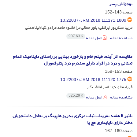
نوجوانان پسر
صفحه
143-152
10.22037/JRM.2018.111171.1809
فریبا ستارپور ایرانقی؛ یاور جمالی قراخانلو؛ حامد مرادی کیا؛ لیلا همتی
907.63 K
مشاهده مقاله
اصل مقاله
مقایسه اثر آینه، فیلم خام و بازخورد بینایی بر راستای داینامیک اندام
تحتانی و درد در افراد دارای سندرم درد پتلوفمورال
صفحه
153-159
10.22037/JRM.2018.111120.1775
فرزانه الوندی؛ امیر لطافت کار
525.29 K
مشاهده مقاله
اصل مقاله
تاثیر 6 هفته تمرینات ثبات مرکزی بدن و هاپینگ بر تعادل دانشجویان
دختر دارای ناپایداری مچ پا
صفحه
160-167