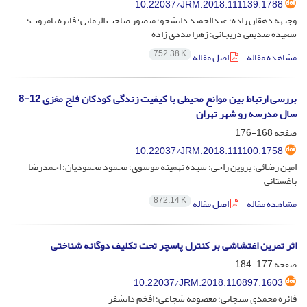
10.22037/JRM.2018.111139.1788
وجیهه دهقان زاده؛ عبدالحمید دانشجو؛ منصور صاحب الزمانی؛ فایزه بامروت؛
سعیده صدیقی دریجانی؛ زهرا مددی زاده
752.38 K
مشاهده مقاله
اصل مقاله
بررسی ارتباط بین موانع محیطی با کیفیت زندگی کودکان فلج مغزی 12-8
سال مدرسه رو شهر تهران
صفحه
168-176
10.22037/JRM.2018.111100.1758
امین رضائی؛ پروین راجی؛ سیده تهمینه موسوی؛ محمود محمودیان؛ احمدرضا
باغستانی
872.14 K
مشاهده مقاله
اصل مقاله
اثر تمرین اغتشاشی بر کنترل پاسچر تحت تکلیف دوگانه شناختی
صفحه
177-184
10.22037/JRM.2018.110897.1603
فائزه محمدی سنجانی؛ معصومه شجاعی؛ افخم دانشفر