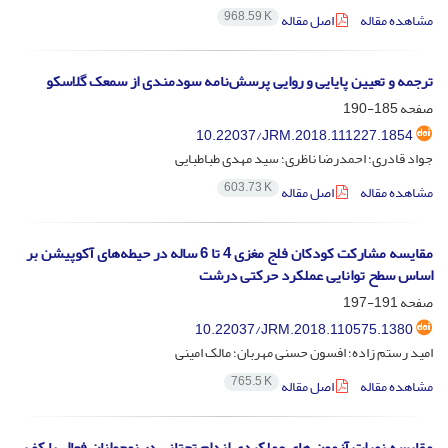
968.59 K
مشاهده مقاله
اصل مقاله
ترجمه و تعیین پایایی و روایی پرسش‌نامه سودمندی از سمعک گلاسکو
صفحه
185-190
10.22037/JRM.2018.111227.1854
جواد قادری؛ احمدرضا ناظری؛ سید مهدی طباطبایی
603.73 K
مشاهده مقاله
اصل مقاله
مقایسه مشارکت کودکان فلج مغزی 4 تا 6 ساله در حیطه‌های آکوپیشن بر
اساس سطح توانایی عملکرد حرکتی درشت
صفحه
191-197
10.22037/JRM.2018.110575.1380
امید رستم زاده؛ افسون حسنی مهربان؛ مالک امینی
765.5 K
مشاهده مقاله
اصل مقاله
مقایسه نمرات آزمون های عملکردی اندام تحتانی در نوجوانان فعال با کف