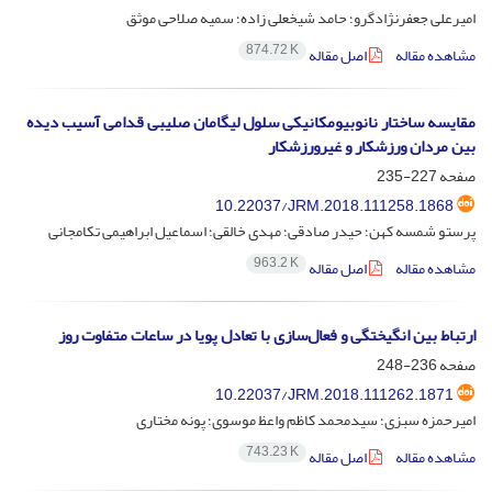
امیرعلی جعفرنژادگرو؛ حامد شیخعلی زاده؛ سمیه صلاحی موثق
874.72 K
مشاهده مقاله
اصل مقاله
مقایسه ساختار نانوبیومکانیکی سلول لیگامان صلیبی قدامی آسیب دیده
بین مردان ورزشکار و غیرورزشکار
صفحه
227-235
10.22037/JRM.2018.111258.1868
پرستو شمسه کهن؛ حیدر صادقی؛ مهدی خالقی؛ اسماعیل ابراهیمی تکامجانی
963.2 K
مشاهده مقاله
اصل مقاله
ارتباط بین انگیختگی و فعال‌سازی با تعادل پویا در ساعات متفاوت روز
صفحه
236-248
10.22037/JRM.2018.111262.1871
امیرحمزه سبزی؛ سیدمحمد کاظم واعظ موسوی؛ پونه مختاری
743.23 K
مشاهده مقاله
اصل مقاله