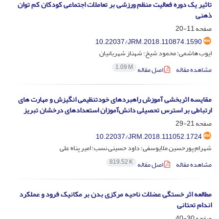
تاثیر یک دوره فعالیت منظم ورزشی بر تعاملات اجتماعی کودکان کم توان
ذهنی
صفحه
11-20
10.22037/JRM.2018.110874.1590
ایوب هاشمی؛ محمود شیخ؛ شهناز شهربانیان
1.09 M
مشاهده مقاله
اصل مقاله
مقایسه اثربخشی آموزش راهبردهای خودتنظیمی انگیزش و مهارت های
ارتباطی بر استرس تحصیلی دانش‌آموزان استعدادهای درخشان تبریز
صفحه
21-29
10.22037/JRM.2018.111052.1724
شهرام پورحسین ملایوسفی؛ داود حسینی نسب؛ امیر پناه علی
819.52 K
مشاهده مقاله
اصل مقاله
مطالعه اثر خستگی عضلات ناحیه مرکزی بدن بر مکانیک فرود و عملکرد
اندام تحتانی
صفحه
30-40