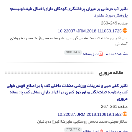
تاثیر آب درمانی بر میزان پرخاشگری کودکان دارای اختلال طیف اوتیسم:
پژوهش مورد منفرد
صفحه
249-260
10.22037/JRM.2018.111053.1725
علی اکبر ارجمندنیا؛ صمد عظیمی گروسی؛ علیرضا محسنی ‌اژیه؛ سحرانه جوادی
آسایش
988.34 K
مشاهده مقاله
اصل مقاله
مقاله مروری
تاثیر کفی طبی و تمرینات ورزشی عضلات داخلی کف پا بر اصلاح قوس طولی
کف پا، زاویه تیلت لگنی و لوردوز کمری در افراد دارای صافی کف پا: مقاله
مروری
صفحه
261-267
10.22037/JRM.2018.110819.1552
ساناز معینی؛ محمد محسن روستایی؛ علیرضا اکبرزاده باغبان
772.77 K
مشاهده مقاله
اصل مقاله