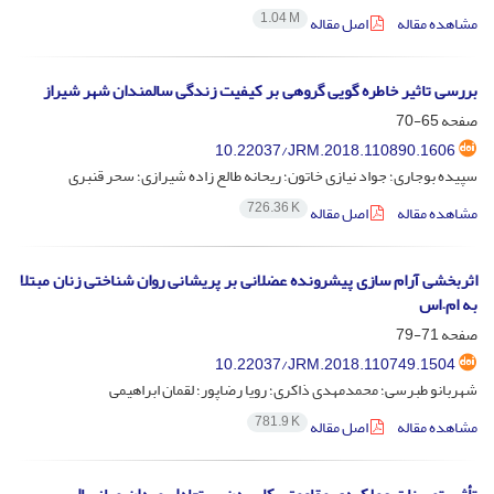
1.04 M
مشاهده مقاله
اصل مقاله
بررسی تاثیر خاطره گویی گروهی بر کیفیت زندگی سالمندان شهر شیراز
صفحه
65-70
10.22037/JRM.2018.110890.1606
سپیده بوجاری؛ جواد نیازی خاتون؛ ریحانه طالع زاده شیرازی؛ سحر قنبری
726.36 K
مشاهده مقاله
اصل مقاله
اثربخشی آرام سازی پیشرونده عضلانی بر پریشانی روان شناختی زنان مبتلا
به ام.اس
صفحه
71-79
10.22037/JRM.2018.110749.1504
شهربانو طبرسی؛ محمدمهدی ذاکری؛ رویا رضاپور؛ لقمان ابراهیمی
781.9 K
مشاهده مقاله
اصل مقاله