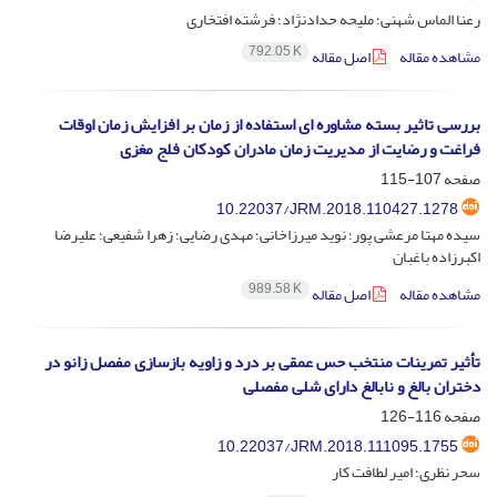
رعنا الماس شهنی؛ ملیحه حدادنژاد؛ فرشته افتخاری
792.05 K
مشاهده مقاله
اصل مقاله
بررسی تاثیر بسته مشاوره ای استفاده از زمان بر افزایش زمان اوقات
فراغت و رضایت از مدیریت زمان مادران کودکان فلج مغزی
صفحه
107-115
10.22037/JRM.2018.110427.1278
سیده مهتا مرعشی پور؛ نوید میرزاخانی؛ مهدی رضایی؛ زهرا شفیعی؛ علیرضا
اکبرزاده باغبان
989.58 K
مشاهده مقاله
اصل مقاله
تأثیر تمرینات منتخب حس عمقی بر درد و زاویه بازسازی مفصل زانو در
دختران بالغ و نابالغ دارای شلی مفصلی
صفحه
116-126
10.22037/JRM.2018.111095.1755
سحر نظری؛ امیر لطافت کار