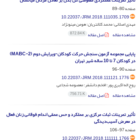
تأثیر تمرینات عملکردی مقاومتی کل بدن بر تعادل مردان میانسال
صفحه
80-89
10.22037/JRM.2018.111035.1709
مهدی اصلانی؛ محمد کلانتریان؛ هومن مینونژاد
872.84 K
مشاهده مقاله
اصل مقاله
پایایی مجموعه آزمون سنجش حرکت کودکان-ویرایش دوم (MABC-2)
در کودکان 7 تا 10 ساله شهر تهران
صفحه
90-96
10.22037/JRM.2018.111121.1776
روح اله اکبری پور؛ افخم دانشفر؛ معصومه شجاعی
756.71 K
مشاهده مقاله
اصل مقاله
تأثیر تمرینات ثبات مرکزی بر عملکرد و حس عمقی اندام فوقانی زنان فعال
در معرض آسیب‌دیدگی
صفحه
97-106
10.22037/JRM.2018.111111.1766