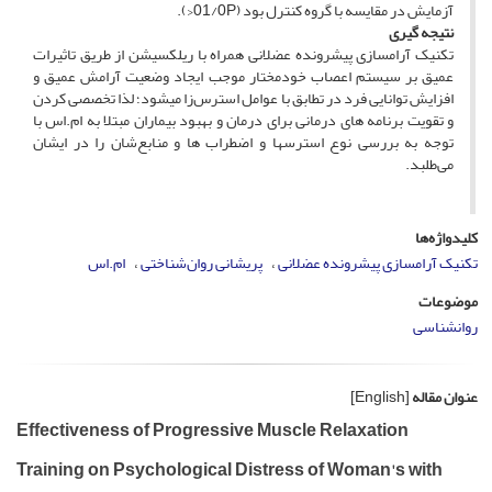
آزمایش در مقایسه با گروه کنترل بود (01/0P<).
نتیجه­ گیری
تکنیک آرام­سازی پیشرونده عضلانی همراه با ریلکسیشن از طریق تاثیرات
عمیق بر سیستم اعصاب خودمختار موجب ایجاد وضعیت آرامش عمیق و
افزایش توانایی فرد در تطابق با عوامل استرس‌زا می­شود؛ لذا تخصصی کردن
و تقویت برنامه ­های درمانی برای درمان و بهبود بیماران مبتلا به ام.اس با
توجه به بررسی نوع استرس­ها و اضطراب ­ها و منابع‌شان را در ایشان
می‌طلبد.
کلیدواژه‌ها
تکنیک آرام­سازی پیشرونده عضلانی
پریشانی روان‌شناختی
ام.اس
موضوعات
روانشناسی
عنوان مقاله
[English]
Effectiveness of Progressive Muscle Relaxation
Training on Psychological Distress of Woman's with