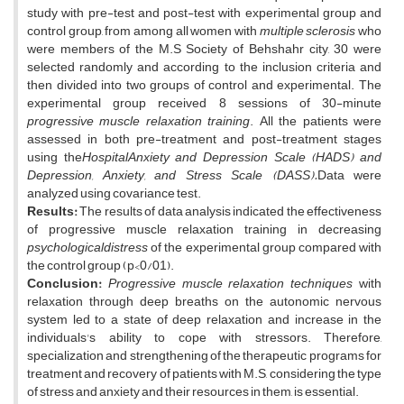
study with pre-test and post-test with experimental group and
control group, from among all women with
multiple sclerosis
who
were members of the M.S Society of Behshahr city, 30 were
selected randomly and according to the inclusion criteria and
then divided into two groups of control and experimental. The
experimental group received 8 sessions of 30-minute
progressive muscle relaxation training
. All the patients were
assessed in both pre-treatment and post-treatment stages
using the
Hospital
Anxiety and Depression Scale (HADS) and
Depression, Anxiety, and Stress Scale (DASS).
Data were
analyzed using covariance test.
Results:
The results of data analysis indicated the effectiveness
of progressive muscle relaxation training in decreasing
psychological
distress
of the experimental group compared with
the control group (p<0/01).
Conclusion:
Progressive muscle relaxation techniques
with
relaxation through deep breaths on the autonomic nervous
system led to a state of deep relaxation and increase in the
individuals's ability to cope with stressors. Therefore,
specialization and strengthening of the therapeutic programs for
treatment and recovery of patients with M.S, considering the type
of stress and anxiety and their resources in them, is essential.