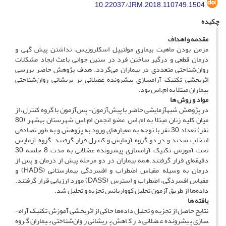
10.22037/JRM.2018.110749.1504
چکیده
مقدمه و اهداف
مزمن بودن ماهیت بیماری مولتیپل اسکلروزیس، نداشتن پیش­ گهی و
درمان قطعی و درگیر ساختن فرد در سنین جوانی باعث ایجاد مشکلات
روان‌شناختی متعددی در بیماران می‌گردد. هدف پژوهش حاضر بررسی
اثربخشی تکنیک آرام­سازی پیشرونده عضلانی بر پریشانی روان‌شناختی
بیماران مبتلا به ام.اس بود.
م
واد و روش ­ها
در پژوهش شبه­آزمایشی حاضر با پیش‌آزمون- پس‌آزمون با گروه کنترل، از
میان کلیه زنان مبتلا به ام.اس عضو انجمن ام.اس شهرستان بهشهر (80
نفر) تعداد 30 نفر با توجه به معیارهای ورود به پژوهش و به ‌طور تصادفی
انتخاب شدند و در دو گروه آزمایش و کنترل قرار گرفتند. گروه آزمایش
تحت آموزش تکنیک آرام­سازی پیشرونده عضلانی به مدت 8 جلسه 30
دقیقه‌ای قرار گرفتند.همه بیماران در دو مرحله پیش از درمان و پس از
درمان به وسیله مقیاس اضطراب و افسردگی بیمارستانی (HADS) و
مقیاس افسردگی، اضطراب و استرس (DASS) مورد ارزیابی قرار گرفتند.
داده‌ها از طریق آزمون تحلیل کوواریانس تجزیه‌ و تحلیل شد.
یافته ­ها
نتایج حاصل از تجزیه‌ و تحلیل داده‌ها حاکی از اثربخشی آموزش تکنیک آرام­
سازی پیشرونده عضلانی در کاهش پریشانی روان‌شناختی بیماران گروه