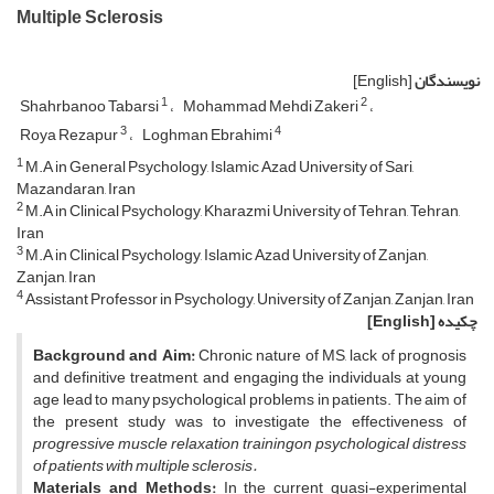
Multiple Sclerosis
نویسندگان
[English]
1
2
Shahrbanoo Tabarsi
Mohammad Mehdi Zakeri
3
4
Roya Rezapur
Loghman Ebrahimi
1
M.A in General Psychology, Islamic Azad University of Sari,
Mazandaran, Iran
2
M.A in Clinical Psychology, Kharazmi University of Tehran, Tehran,
Iran
3
M.A in Clinical Psychology, Islamic Azad University of Zanjan,
Zanjan, Iran
4
Assistant Professor in Psychology, University of Zanjan, Zanjan, Iran
چکیده
[English]
Background and Aim:
Chronic nature of MS, lack of prognosis
and definitive treatment, and engaging the individuals at young
age lead to many psychological problems in patients. The aim of
the present study was to investigate the effectiveness of
progressive muscle relaxation training
on psychological distress
of patients with multiple sclerosis
.
Materials and Methods:
In the current quasi-experimental