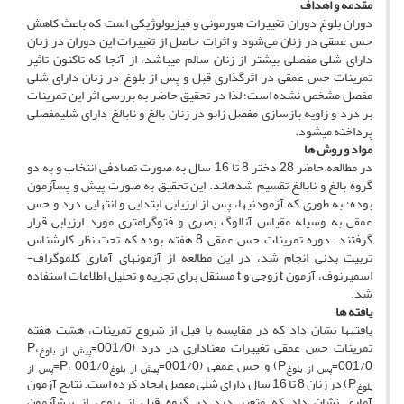
مقدمه و اهداف
دوران بلوغ دوران تغییرات هورمونی و فیزیولوژیکی است که باعث کاهش
حس عمقی در زنان می‌شود و اثرات حاصل از تغییرات این دوران در زنان
دارای شلی مفصلی بیشتر از زنان سالم می­باشد، از آنجا که تاکنون تاثیر
تمرینات حس عمقی در اثرگذاری قبل و پس از بلوغ در زنان دارای شلی
مفصل مشخص نشده است؛ لذا در تحقیق حاضر به بررسی اثر این تمرینات
بر درد و زاویه بازسازی مفصل زانو در زنان بالغ و نابالغ دارای شلی­مفصلی
پرداخته می­شود.
مواد و روش ­ها
در مطالعه حاضر 28 دختر 8 تا 16 سال به صورت تصادفی انتخاب و به دو
گروه بالغ و نابالغ تقسیم شده­اند. این تحقیق به صورت پیش و پس­آزمون
بوده؛ به طوری که آزمودنی­ها، پس از ارزیابی ابتدایی و انتهایی درد و حس
عمقی به وسیله مقیاس آنالوگ بصری و فتوگرامتری مورد ارزیابی قرار
گرفتند. دوره تمرینات حس عمقی 8 هفته بوده که تحت نظر کارشناس
تربیت بدنی انجام شد، در این مطالعه از آزمون­های آماری کلموگراف-
اسمیرنوف، آزمون t زوجی و t مستقل برای تجزیه و تحلیل اطلاعات استفاده
شد.
یافته ­ها
یافته­ها نشان داد که در مقایسه با قبل از شروع تمرینات، هشت هفته
تمرینات حس عمقی تغییرات معناداری در درد (001/0=
P،
پیش از بلوغ
001/0=
P) و حس عمقی (001/0=
P، 001/0=
پس از بلوغ
پیش از بلوغ
پس از
P) در زنان 8 تا 16 سال دارای شلی مفصل ایجاد کرده است. نتایج آزمون
بلوغ
آماری نشان داد که متغیر درد در گروه قبل از بلوغ، از پیش­آزمون