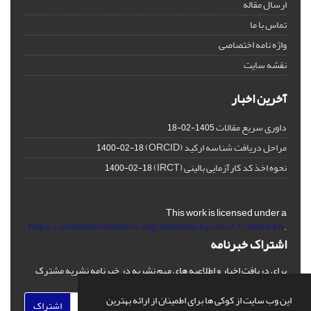
ارسال مقاله
تماس با ما
واژه نامه اختصاصی
نقشه سایت
آخرین اخبار
داوری سریع مقالات
1405-02-18
مراحل دریافت شناسه ارکید (ORCID)
1400-02-18
نحوه اخذ کد کارآزمایی بالینی (IRCT)
1400-02-18
This work is licensed under a
https://creativecommons.org/licenses/by-nc/4.0/deed.en
.
اشتراک خبرنامه
برای دریافت اخبار و اطلاعیه های مهم نشریه در خبرنامه نشریه مشترک
شوید.
این وب سایت از کوکی ها برای اطمینان از ارائه بهترین
اشتراک