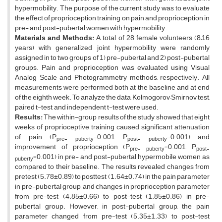
hypermobility. The purpose of the current study was to evaluate
the effect of proprioception training on pain and proprioception in
pre- and post-pubertal women with hypermobility.
Materials and Methods:
A total of 28 female volunteers (8–16
years) with generalized joint hypermobility were randomly
assigned in to two groups of 1) pre-pubertal and 2) post-pubertal
groups. Pain and proprioception was evaluated using Visual
Analog Scale and Photogrammetry methods, respectively. All
measurements were performed both at the baseline and at end
of the eighth week. To analyze the data, Kolmogorov–Smirnov test,
paired t-test, and independent t-test were used.
Results:
The within-group results of the study showed that eight
weeks of proprioceptive training caused significant attenuation
of pain (P
=0.001, P
=0.001) and
pre- puberty
post- puberty
improvement of proprioception (P
=0.001, P
pre- puberty
post-
=0.001) in pre- and post-pubertal hypermobile women as
puberty
compared to their baseline. The results revealed changes from
pretest (5.78±0.89) to posttest (1.64±0.74) in the pain parameter
in pre-pubertal group, and changes in proprioception parameter
from pre-test (4.85±0.66) to post-test (1.85±0.86) in pre-
pubertal group. However, in post-pubertal group, the pain
parameter changed from pre-test (5.35±1.33) to post-test