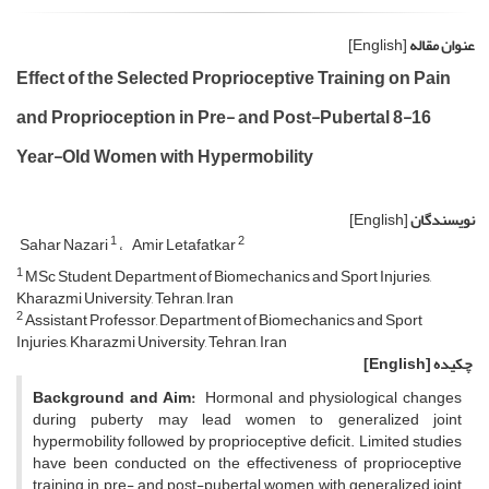
عنوان مقاله
[English]
Effect of the Selected Proprioceptive Training on Pain
and Proprioception in Pre- and Post-Pubertal 8-16
Year-Old Women with Hypermobility
نویسندگان
[English]
1
2
Sahar Nazari
Amir Letafatkar
1
MSc Student, Department of Biomechanics and Sport Injuries,
Kharazmi University, Tehran, Iran
2
Assistant Professor, Department of Biomechanics and Sport
Injuries, Kharazmi University, Tehran, Iran
چکیده
[English]
Background and Aim:
Hormonal and physiological changes
during puberty may lead women to generalized joint
hypermobility followed by proprioceptive deficit. Limited studies
have been conducted on the effectiveness of proprioceptive
training in pre- and post-pubertal women with generalized joint