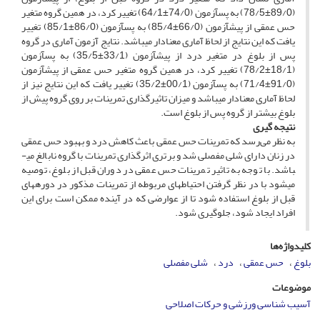
(89/0±78/5) به پس­آزمون (74/0±64/1) تغییر کرد، در همین گروه متغیر
حس عمقی از پیش­آزمون (66/0±85/4) به پس­آزمون (86/0±85/1) تغییر
یافت که این نتایج از لحاظ آماری معنادار می­باشد. نتایج آزمون آماری در گروه
پس از بلوغ در متغیر درد از پیش­آزمون (33/1±35/5) به پس­آزمون
(18/1±78/2) تغییر کرد، در همین گروه متغیر حس عمقی از پیش­آزمون
(91/0±71/4) به پس­آزمون (00/1±35/2) تغییر یافت که این نتایج نیز از
لحاظ آماری معنادار می­باشد و میزان تاثیرگذاری تمرینات بر روی گروه پیش از
بلوغ بیشتر از گروه پس از بلوغ است.
نتیجه­ گیری
به نظر می‌رسد که تمرینات حس عمقی باعث کاهش درد و بهبود حس عمقی
در زنان دارای شلی مفصلی شد و برتری اثرگذاری تمرینات با گروه نابالغ می­
باشد. با توجه به تاثیر تمرینات حس عمقی در دوران قبل از بلوغ، توصیه
می­شود با در نظر گرفتن احتیاط­های مربوطه از تمرینات مذکور در دوره­های
قبل از بلوغ استفاده شود تا از عوارضی که در آینده ممکن است برای این
افراد ایجاد شود، جلوگیری شود.
کلیدواژه‌ها
بلوغ
حس عمقی
درد
شلی مفصلی
موضوعات
آسیب شناسی ورزشی و حرکات اصلاحی