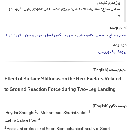
واژه‌های کلیدی
سفتی سطح؛ سفتی اندام تحتانی؛ نیروی عکس­العمل عمودی زمین؛ فرود دو
پا
کلیدواژه‌ها
سفتی سطح
سفتی اندام تحتانی
نیروی عکس العمل عمودی زمین
فرود دوپا
موضوعات
بیومکانیک ورزشی
عنوان مقاله
[English]
Effect of Surface Stiffness on the Risk Factors Related
to Ground Reaction Force during Two-Leg Landing
نویسندگان
[English]
2
3
Heydar Sadeghi
Mohammad Shariatzadeh
4
Zahra Safaie Pour
1
Assistant professor of Sport Biomechanics,Faculty of Sport