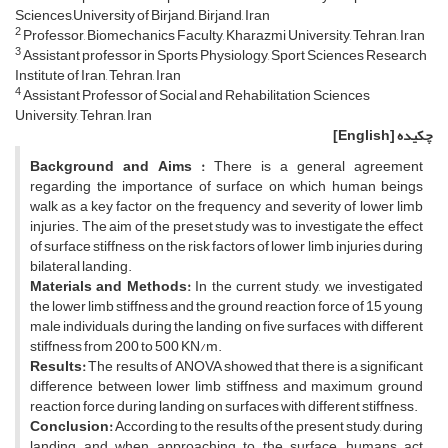
Sciences,University of Birjand, Birjand, Iran
2
Professor, Biomechanics Faculty, Kharazmi University, Tehran, Iran
3
Assistant professor in Sports Physiology, Sport Sciences Research
Institute of Iran, Tehran, Iran
4
Assistant Professor of Social and Rehabilitation Sciences
University, Tehran, Iran
چکیده
[English]
Background
and Aims :
There is a general agreement
regarding the importance of surface on which human beings
walk as a key factor on the frequency and severity of lower limb
injuries. The aim of the preset study was to investigate the effect
of surface stiffness on the risk factors of lower limb injuries during
bilateral landing.
Materials and Methods:
In the current study, we investigated
the lower limb stiffness and the ground reaction force of 15 young
male individuals during the landing on five surfaces with different
stiffness from 200 to 500 KN/m.
Results:
The results of ANOVA showed that there is a significant
difference between lower limb stiffness and maximum ground
reaction force during landing on surfaces with different stiffness.
Conclusion:
According to the results of the present study, during
landing and when approaching to the surface, humans act