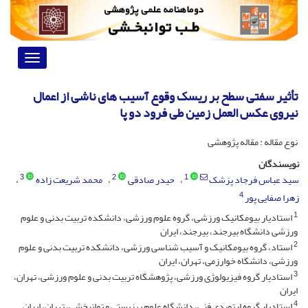
Toggle
vigation
تأثیر سفتی سطح بر ریسک وقوع آسیب های ناشی از اعمال
نیروی عکس العمل زمین طی فرود دو پا
نوع مقاله : مقاله پژوهشی
نویسندگان
3
2
1
سید عباس فرجاد پزشک
حیدر صادقی
محمد شریعت زاده
4
زهرا صفایی پور
1
استادیار بیومکانیک ورزشی، گروه علوم ورزشی، دانشکده تربیت بدنی و علوم
ورزشی دانشگاه بیرجند، بیرجند، ایران
2
استاد، گروه بیومکانیک و آسیب شناسی ورزشی، دانشکده تربیت بدنی و علوم
ورزشی، دانشگاه خوارزمی، تهران، ایران
3
استادیار گروه فیزیولوژی ورزشی، پژوهشگاه تربیت بدنی و علوم ورزشی، تهران،
ایران
4
استادیار گروه ارتوپدی فنی، دانشگاه علوم بهزیستی و توانبخشی، تهران، ایران