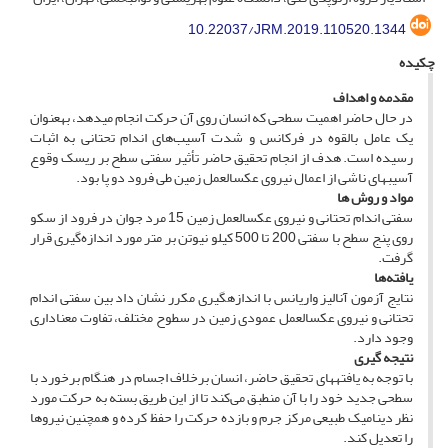
10.22037/JRM.2019.110520.1344
چکیده
مقدمه و اهداف
در حال حاضر اهمیت سطحی که انسان روی آن حرکت انجام می­دهد، به­عنوان
یک عامل بالقوه در فرکانس و شدت آسیب‌های اندام تحتانی به اثبات
رسیده است. هدف از انجام تحقیق حاضر تأثیر سفتی سطح بر ریسک وقوع
آسیب­های ناشی از اعمال نیروی عکس­العمل زمین طی فرود دو پا بود.
مواد و روش­ ها
سفتی اندام تحتانی و نیروی عکس­العمل زمین 15 مرد جوان در فرود از سکو
روی پنج سطح با سفتی 200 تا 500 کیلو نیوتن بر متر مورد اندازه‌­گیری قرار
گرفت.
یافته‌ها
نتایج آزمون آنالیز واریانس با اندازه­گیری مکرر نشان داد بین سفتی اندام
تحتانی و نیروی عکس­العمل عمودی زمین در سطوح مختلف، تفاوت معناداری
وجود دارد.
نتیجه‌ گیری
با توجه به یافته­های تحقیق حاضر، انسان برخلاف اجسام در هنگام برخورد با
سطحی جدید خود را با آن منطبق می‌کند تا از این طریق بسته به حرکت مورد
نظر دینامیک طبیعی مرکز جرم و بازده حرکت را حفظ کرده و همچنین نیروها
را تعدیل کند.