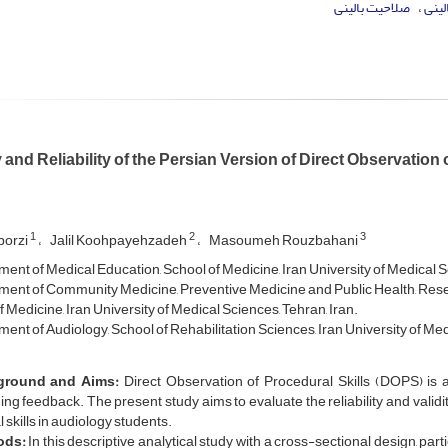
لینی
صلاحیت بالینی
y and Reliability of the Persian Version of Direct Observation
1
2
3
borzi
Jalil Koohpayehzadeh
Masoumeh Rouzbahani
ent of Medical Education, School of Medicine, Iran University of Medical Sc
ent of Community Medicine, Preventive Medicine and Public Health, Resear
 Medicine, Iran University of Medical Sciences, Tehran, Iran.
ent of Audiology, School of Rehabilitation Sciences, Iran University of Med
ground and Aims:
Direct Observation of Procedural Skills (DOPS) is a
ing feedback. The present study aims to evaluate the reliability and valid
al skills in audiology students.
ods:
In this descriptive analytical study with a cross-sectional design, par