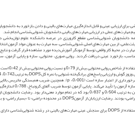
شاهده مستقیم مهارت‌های عملی (DOPS)، روشی برای ارزیابی عینی و قابل ‌اندازه‌گیری مهارت‌های بالینی و دادن بازخورد به دانش
م مهارت‌های عملی در ارزیابی مهارت‌های بالینی دانشجویان شنوایی‌شناسی انجام شد.
همه دانشجویان شنوایی‌شناسی مقطع کارورزی در عرصه دانشکده علوم توان‌بخشی د
نظرات اعضای هیئت‌علمی، از بین مهارت‌های اصلی شنوایی‌شناسی، سه مهارت به ‌عنوان مواد آزمون انت
مهارت در محیط کار واقعی توسط آزمونگر آموزش‌دیده مورد مشاهده قرار گرفت و نتایج 
سب، بازخورد عینی دریافت کردند. روایی صوری، محتوایی، سازه و پایایی آزمون، 
یافته‌ها نشان داد که روایی محتوایی آزمون DOPSبا استفاده از
0/785 گزارش شد که بیانگر ساختار درونی مطلوب آزمون و برخورداری از اعتبار سازه است (001/p <0). همچنین ضریب همبستگی م
تک‌تک سؤالات در مهارت‌های ارزیابی‌شده نشان داد که اعتبار سازه آزمون را تأیید می‌ک
کمترین و بیشترین مقدار ضریب همبستگی در پایایی بین ارزیابان به‌ ترتیب 0/504 و 0/837 بود که در تمام موارد معنی‌دار بود. رضایت دا
DOPS، 88 درصد گزارش شد و در محدوده «راضی» تا «بسیار راضی» بودند. رضایت ارزیابان از آزمونDOPS در محدوده «راضی» تا «ب
با توجه به نتایج مطالعه حاضر به نظر می‌رسد که استفاده از DOPS برای سنجش عینی مهارت‌های بالینی در رشته شنوایی‌شناسی د