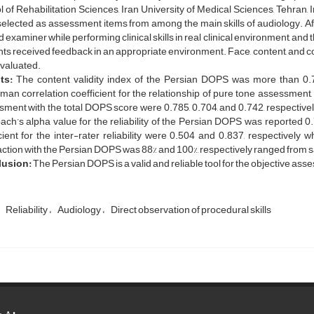
 of Rehabilitation Sciences, Iran University of Medical Sciences, Tehran, Ir
elected as assessment items from among the main skills of audiology. Af
d examiner while performing clinical skills in real clinical environment, and
ts received feedback in an appropriate environment. Face, content, and con
valuated.
ts:
The content validity index of the Persian DOPS was more than 0.79
an correlation coefficient for the relationship of pure tone assessment
ment with the total DOPS score were 0.785, 0.704, and 0.742, respectively i
ch’s alpha value for the reliability of the Persian DOPS was reported 
cient for the inter-rater reliability were 0.504 and 0.837, respectively wh
action with the Persian DOPS was 88% and 100%, respectively ranged from sat
usion:
The Persian DOPS is a valid and reliable tool for the objective asse
Reliability
Audiology
Direct observation of procedural skills