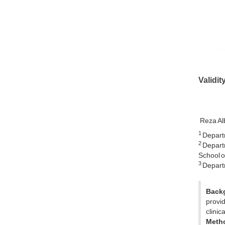
Validit
Reza Al
1
Departm
2
Departm
School of
3
Departm
Back
provid
clinic
Meth