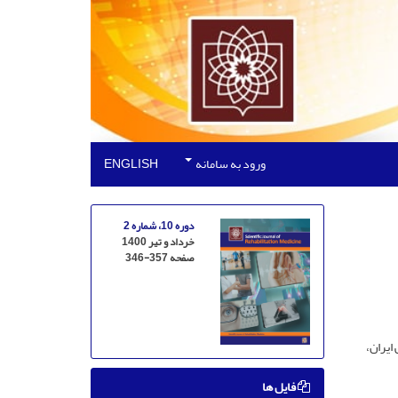
ورود به سامانه
ENGLISH
دوره 10، شماره 2
خرداد و تیر 1400
صفحه
346-357
یران،
فایل ها