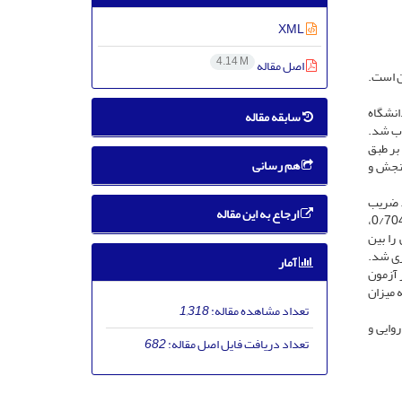
XML
4.14 M
اصل مقاله
جویان است.
انشگاه
سابقه مقاله
خاب شد.
بر طبق
هم رسانی
سنجش و
 شاخص روایی محتوایی بیش از 0/79 و نسبت روایی محتوایی بیش از 0/42 است. ضریب
ارجاع به این مقاله
همبستگی اسپیرمن مهارت‌های ارزیابی شنوایی بزرگسال، ارزیابی وزوز گوش و ارزیابی پاسخ‌های برانگیخته شنوایی با نمره کل DOPS به ‌ترتیب0/742، 0/704،
اتریس بالایی را بین
ند. پایایی آزمون توسط ضریب آلفای کرونباخ، 0/788 اندازه‌گیری شد.
آمار
نشجویان از آزمون
سیار راضی» و به میزان
تعداد مشاهده مقاله:
1,318
ارای روایی و
تعداد دریافت فایل اصل مقاله:
682