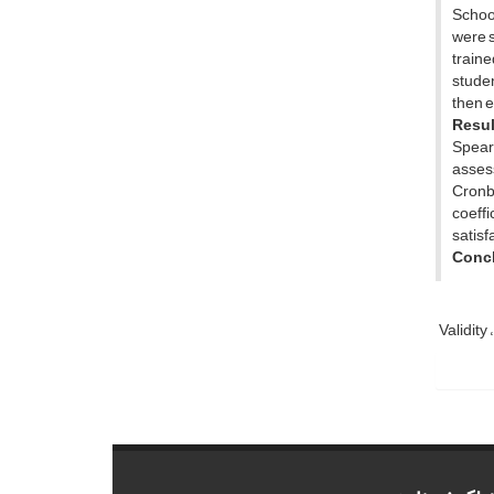
School
were s
traine
studen
then e
Resul
Spearm
assess
Cronba
coeffi
satisf
Concl
Validity