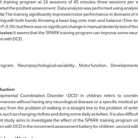
 training program at 16 sessions of 45 minutes, three sessions per wee
ted the posttest assessment. Data analysis was performed using analysi
lts
The training significantly improved motor performance in domains of manu
ing with both hands, throwing a bean bag onto mat), and balance (One-b
(P<0.05), but there was no significant change in manual dexterity test of th
lusion
It seems that the SPARK training program can improve some neur
en with DCD.
program
Neuropsychological variability
Motor function
Developmental
duction
opmental Coordination Disorder (DCD) in children refers to coordina
rmances without having any neurological disease or a specific medical p
ry from the problem of walking in a straight line to the problem of writi
, such as changing clothes and doing some daily activities. It is also difficul
nt study aims to investigate the effect of the SPARK training program 
ren with DCD in the movement assessment battery for children – second ed