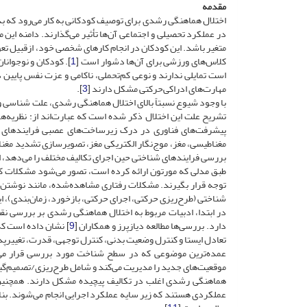
مقدمه
اختلال هماهنگی رشدی برای توصیف کودکانی به‌ کار می‌رود که
در عملکرد تحصیلی و اجتماعی آن‌ها تأثیر می‌گذارند. دامنه 
متغیر باشد. این کودکان در انجام کارهای شخصی خود، ازقبیل تعوی
کلاس‌های ورزشی برای آن‌ها دشوار است [
1
]. کودکان و نوجوانا
است تمایلی ندارند و نوعی کم‌تحملی، ناکامی و عزت نفس پایین 
مهارت‌های ادراکی‌حرکتی مشکل دارند [
3
].
تشریح علت این اختلال ذکر شده است که عبارت‌اند از: نظریه‌
پیشرفت‌های فناوری در درک زیر‌ساخت‌های عصبی فرایند‌های 
مغناطیسی، مغز، موج‌نگار الکتریکی مغز‌، تصویرسازی تشدید مغنا
بررسی فرایندهای شناختی حین اجرای تکالیف مختلف را می‌دهد، ا
توجه قرار بگیرند. مشکلات رفتاری مشاهده‌شده، مانند نوشتن،
شناختی (طرح‌ریزی حرکتی، اجرای حرکتی، بازخورد، زمان‌بندی)، ا
در ابتدا، ادبیات مربوط به اختلال هماهنگی رشدی بر بررسی ن
دارد. بررسی‌ها مطالعه دیازپرز و همکاران [
9
] نشان داده است که
تعادل ایستا و کنترل وضعیت بدنی، کنترل توجهی، قدرت، تغییر‌پ
عمده‌ترین موضوعی که در سطح شناخت مورد بررسی قرار می‌گی
موقعیت‌های جدید را مدیریت می‌کند و شامل طرح‌ریزی/تصمیم‌گیر
هماهنگی رشدی اغلب در تکالیف پیچیده مشکل دارند. همچنین
عملکردی هستند که زیر سایه عملکرد اجرایی انجام می‌شوند. بناب