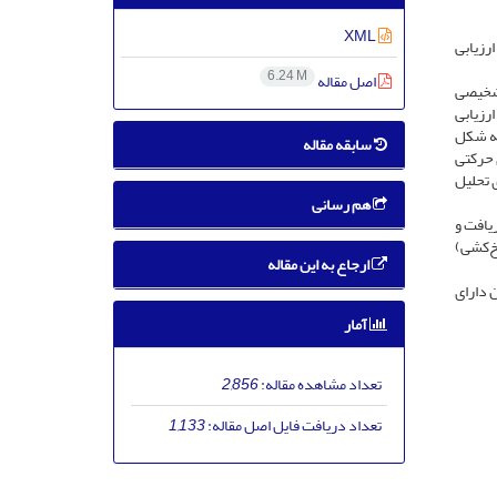
XML
رزیابی
6.24 M
اصل مقاله
 آماری و تشخیصی
پیش‌آزمون ارزیابی
 همگن تقسیم شدند و به شکل
سابقه مقاله
آزمایش تمرین‌های حرکتی
انس برای تحلیل
هم رسانی
یافت و
کی دستی (نخ‌کشی)
ارجاع به این مقاله
 دارای
آمار
تعداد مشاهده مقاله:
2,856
تعداد دریافت فایل اصل مقاله:
1,133