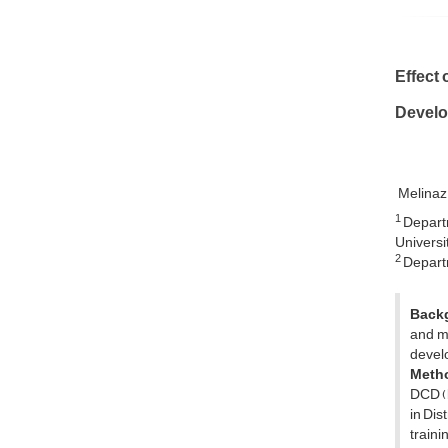
Effect
Develo
Melinaz
1
Departm
Universit
2
Departm
Back
and m
devel
Meth
DCD (b
in Dis
train