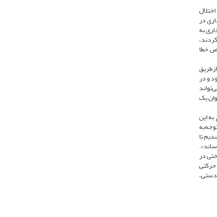
اختلال
اری در
اری به
کردند،
یص خطا
ز‌طریق
د و در
‌تواند
وان یک
به این
وجه‌به
دیم تا
ساند».
ختی در
 حرکتی
 دستی،