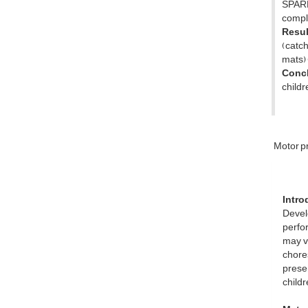
SPARK
comple
Resu
(catch
mats) 
Conc
childr
Motor 
Intro
Devel
perfo
may va
chores
prese
child