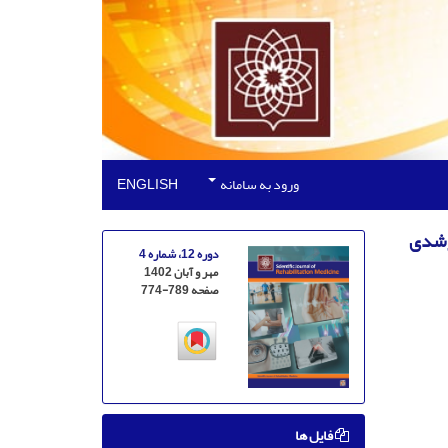
ورود به سامانه
ENGLISH
 رشدی
دوره 12، شماره 4
مهر و آبان 1402
صفحه
774-789
فایل ها