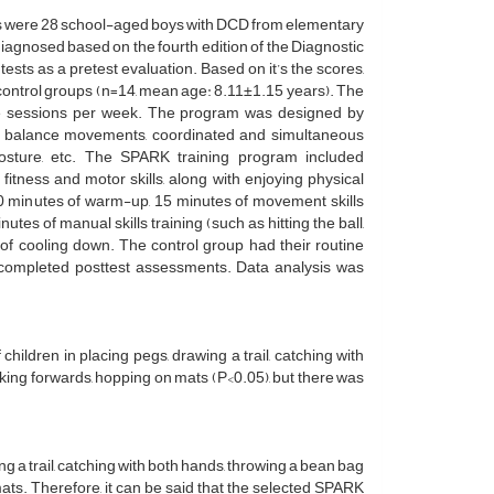
ants were 28 school-aged boys with DCD from elementary
 diagnosed based on the fourth edition of the Diagnostic
sts as a pretest evaluation. Based on it’s the scores,
control groups (n=14, mean age: 8.11±1.15 years). The
ee sessions per week. The program was designed by
ic balance movements, coordinated and simultaneous
posture, etc. The SPARK training program included
 fitness and motor skills, along with enjoying physical
: 10 minutes of warm-up, 15 minutes of movement skills
es of manual skills training (such as hitting the ball,
s of cooling down. The control group had their routine
nts completed posttest assessments. Data analysis was
hildren in placing pegs, drawing a trail, catching with
king forwards, hopping on mats (P<0.05), but there was
ng a trail, catching with both hands, throwing a bean bag
ats. Therefore, it can be said that the selected SPARK