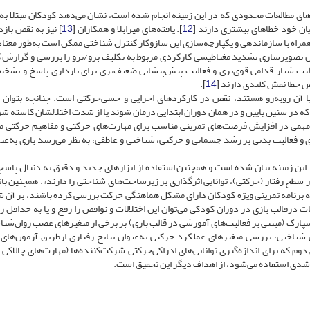
‌های مطالعات محدودی که در این زمینه انجام شده است، نشان می‌دهد کودکان مبتلا به 
ن خود خطاهای بیشتری دارند [
12
]. یافته‌های میرابلا و همکاران [
13
] نیز به نقص بازد
مراه با سازماندهی و یکپارچه‌سازی این سازوکار کنترل شناختی ممکن است به‌طور معناد
ران تصویرسازی تشدید مغناطیسی کارکردی مربوط به تکلیف برو/نرو را بررسی و گزارش 
یت شیار قدامی قوی‌تری و فعالیت پیش‌پیشانی ضعیف‌تری برای بازداری پاسخ و تشخ
].
14
ا آن روبه‌رو هستند، نقص در کارکردهای اجرایی و حسی‌حرکتی است. چنانچه بتوان ا
که در سنین پایین و در همان دوران ابتدایی درمان شوند یا از شدت اختلالشان کاسته شو
 مهمی در افزایش فرصت‌های تمرینی مناسب برای مهارت‌های حرکتی و مفاهیم حرکتی می
زی و فعالیت بدنی بر رشد جسمانی و حرکتی، شناختی و عاطفی، به نظر می‌رسد بازی به‌عن
ر این زمینه بیان شده است و همچنین استفاده از ابزارهای جدید و دقیق به دنبال پاسخ 
سطح رفتار (حرکتی)، توانایی اثرگذاری بر زیرساخت‌های شناختی را دارند». همچنین بات
ائه برنامه تمرینی ویژه کودکان دارای مشکل هماهنگی حرکت بررسی کرده باشند، بر آن ش
ت درقالب بازی در دوران کودکی می‌توان این اختلالات و نواقص را رفع و یا به حداقل ر
سپارک (مبتنی بر فعالیت‌های آموزشی در قالب بازی) بر برخی از متغیرهای عصب روان‌شنا
شناختی، بررسی متغیرهای عملکرد حرکتی به‌عنوان نتایج رفتاری ازطریق آزمون‌های
 که برای اندازه‌گیری توانایی‌های ادراکی‌حرکتی شرکت‌کننده‌ها (مهارت‌های چالاکی
رشدی استفاده می‌شود، از اهداف دیگر این تحقیق است.