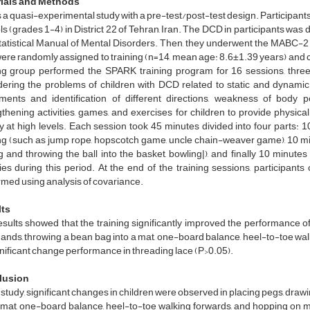
ials and Methods
s a quasi-experimental study with a pre-test/post-test design. Particip
s (grades 1-4) in District 22 of Tehran, Iran. The DCD in participants was
atistical Manual of Mental Disorders. Then, they underwent the MABC-2 te
were randomly assigned to training (n=14, mean age: 8.6±1.39 years) and 
ing group performed the SPARK training program for 16 sessions, thr
dering the problems of children with DCD related to static and dynam
ents and identification of different directions, weakness of body 
thening activities, games, and exercises for children to provide physical
ty at high levels. Each session took 45 minutes divided into four parts
ng (such as jump rope, hopscotch game, uncle chain-weaver game), 10 minut
 and throwing the ball into the basket, bowling|), and finally 10 minute
ities during this period. At the end of the training sessions, participa
rmed using analysis of covariance.
lts
sults showed that the training significantly improved the performance of c
ands, throwing a bean bag into a mat, one-board balance, heel-to-toe wal
nificant change performance in threading lace (P>0.05).
lusion
s study, significant changes in children were observed in placing pegs, drawi
 mat, one-board balance, heel-to-toe walking forwards, and hopping on m