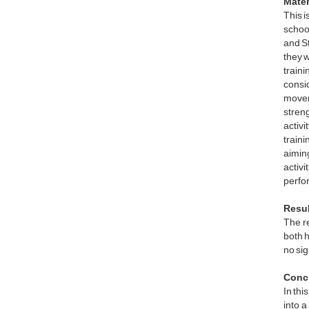
Mater
This i
school
and St
they 
train
consi
movem
streng
activi
traini
aiming
activ
perfo
Resu
The re
both h
no sig
Conc
In thi
into a