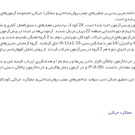
له تمرین بدنی بر متغیرهای عصب روان‌شناختی و عملکرد حرکتی (مجموعه آزمون‌های ا
ی رشدی است.
این تحقیق به روش نیمه‌تجربی با طرح پیش‌آزمون و پس‌آزمون اجرا شده است. 24 کودک بر‌اساس معیارهای دستورالعمل
اختلالات روانی، نسخه چهارم، از میان دانش‌آموزان پسر پایه اول تا چهارم دوره ابتدایی منطقه 22 تهران غربال شدند. آزمودنی‌ها در ابتدا در 
حرکات کودکان-ویرایش دوم شرکت کردند سپس بر‌اساس پیش‌آزمون‌های ارزیابی حرکات کودکان-ویرایش دوم، به 2 گروه
تصادفی در 2 گروه آزمایش (14 نفر با میانگین سنی 1/39±8/6) و کنترل (14 نفر با میانگین سنی 1/15±8/11) جای گرفتند. گروه 
اسپارک را 16 جلسه 45 دقیقه‌ای (3 جلسه در هفته) انجام دادند و در انتهای دوره هر 2 گروه در پس‌آزمون شرکت کردند. از روش تحلیل کوواری
خرده‌آزمون چالاکی (قرار دادن پین‌ها و رسم ماز) و هدف‌گیری (پرتاب کیسه شن و در
پرتاب) و تعادل (راه رفتن پاشنه پنجه، تعادل ایستا و لی‌لی) بهبود معنادار داشتند (P<0/05) و در آزمون زمان واکنش و خرده‌آزمون چالا
 در این تحقیق ممکن است بتواند شاخص‌های عصب روان‌شناختی و عملکرد حرکتی کودکان
عملکرد حرکتی