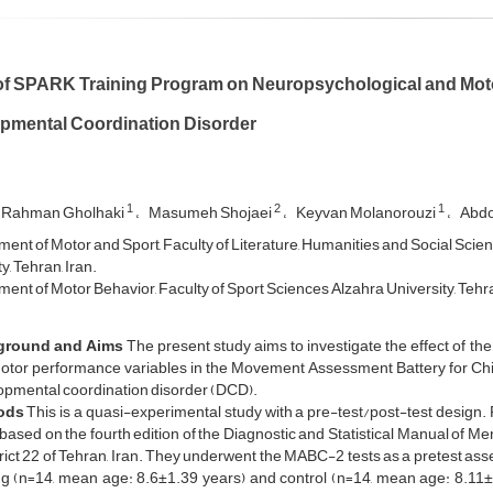
 of SPARK Training Program on Neuropsychological and Moto
pmental Coordination Disorder
1
2
1
 Rahman Gholhaki
Masumeh Shojaei
Keyvan Molanorouzi
Abdo
ent of Motor and Sport, Faculty of Literature, Humanities and Social Sci
y, Tehran, Iran.
ent of Motor Behavior, Faculty of Sport Sciences Alzahra University, Tehra
ground and Aims
The present study aims to investigate the effect of 
otor performance variables in the Movement Assessment Battery for Chil
opmental coordination disorder (DCD).
ods
This is a quasi-experimental study with a pre-test/post-test design
ased on the fourth edition of the Diagnostic and Statistical Manual of M
trict 22 of Tehran, Iran. They underwent the MABC-2 tests as a pretest a
ing (n=14, mean age: 8.6±1.39 years) and control (n=14, mean age: 8.11