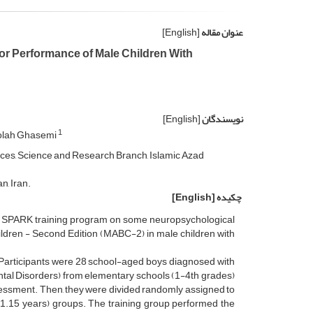
عنوان مقاله
[English]
r Performance of Male Children With
نویسندگان
[English]
1
lah Ghasemi
ences, Science and Research Branch, Islamic Azad
n, Iran.
چکیده
[English]
the SPARK training program on some neuropsychological
dren - Second Edition (MABC-2) in male children with
. Participants were 28 school-aged boys diagnosed with
ental Disorders) from elementary schools (1-4th grades)
ssessment. Then, they were divided randomly assigned to
±1.15 years) groups. The training group performed the