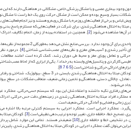
 بدون وجود بیماری عصبی و یا مشکل پزشکی خاص، مشکلاتی در هماهنگی دارند که این 
این مشکلات بسیار وسیع بوده و ممکن است از مشکل حرکت روی یک خط راست تا مشکل ن
ض لباس و برخی از فعالیت‌های روزمره با مشکل روبه‌رو هستند و نیز انجام فعالیت‌های ب
ن مبتلا به اختلال هماهنگی رشدی، برای شرکت در فعالیت‌هایی که مستلزم پاسخ بدنی و
در آن‌ها مشاهده می‌شود [
2
]. همچنین در استفاده بهینه از زمان، اتمام تکالیف، ادراک 
با وجود شیوع نسبتاً بالای اختلال هماهنگی رشدی، علت شناسی واحدی برای آن وجود ندارد. بررسی منابع نشان می‌دهد 
های تأخیر رشدی و آسیب‌های مغزی و نظریه‌های عصب‌شناسی شناختی [
4
]. درمورد نظر
حرکتی و تعامل پویای مغز و محیط طی دوران رشد، کمک کرده است (مانند مطالعات
طیسی کارکردی و پتانسیل‌های وابسته به رخداد). یکی از ابزاری که از لحاظ عصب‌شناختی
بزارهای ادراکی حرکتی و شناختی است [
5
,
6
,
7
,
8
].
طبق مدلی که مورتون ارائه کرده است، تصور می‌شود مشکلات کودکان مبتلا به اختلال هماهنگی رشدی بایستی در 3 سطح، بیولوژ
 تعادل، چالاکی دستی، هماهنگی و تخمین زمانی ضعیف، متعاقب مشکلات در سطح بیول
یجاد می‌شوند.
قص‌های رفتاری تکیه داشتند و اعتقادشان این بود که سیستم حسی‌حرکتی، عملکرد غی
 عملکرد افراد مبتلا به اختلال هماهنگی رشدی در زمینه‌های دقت حس حرکتی، ادراک ب
ذیری زمانی و فضایی و آمادگی حرکتی ضعیف است.
رد، عملکرد اجرایی است. عملکرد اجرایی به سیستم کنترلی مرتبه بالا اشاره می‌
ی، تصحیح خطا، حافظه جاری، تغییر توجه و ترتیب‌دهی تطبیقی است [
3
]. کودکان مبتلا به
 در تشخیص خطا و حافظه جاری [
10
] ضعیف‌تر هستند. تمامی این موارد شامل پردا
راین می‌توان گفت عملکرد اجرایی در کودکان مبتلا به اختلال هماهنگی رشدی، پایین‌تر 