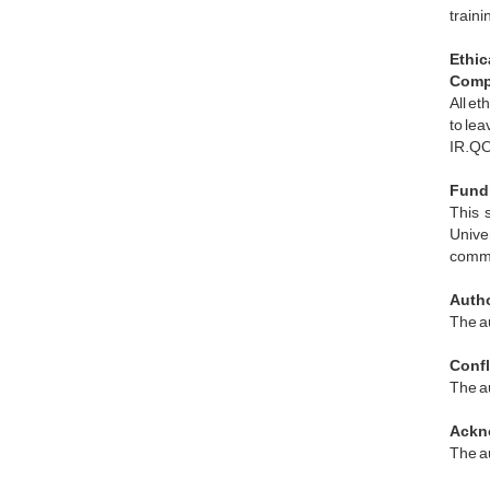
train
Ethic
Compl
All et
to le
IR.QO
Fund
This 
Unive
commer
Autho
The au
Confli
The au
Ackn
The au