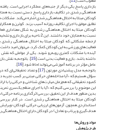
مطلوب است [
11
].
بازداری پاسخ یکی دیگر از جنبه‌های عملکرد اجرایی است. یافته
هماهنگی رشدی در تکالیف بازداری پاسخ دستی نسبت به همتایا
کودکان مبتلا به اختلال هماهنگی رشدی اشاره می‌کند. مشکلات ه
تطابق موفق با اجرای تکالیف روزانه آسیب بزند. کوئرن و همکا
کودکان مبتلا به اختلال هماهنگی رشدی به شکل معناداری فعال
نسبت به همتایان خود داشتند. این 2 ناحیه برای بازداری و تشخیص خطا نقش کلیدی دارند [
از‌جمله مشکلاتی که کودکان مبتلا به اختلال هماهنگی رشدی ب
فعالیت‌‌های ورزشی به این کودکان کمک کرد، می‌توان امید داشت 
آینده با مشکلات کمتری روبه‌رو شوند. یکی از عواملی که نقش
داشته باشد، بازی و فعالیت بدنی است [
15
]. با‌توجه‌به نقش با
عامل مؤثر در برنامه آموزشی می‌تواند لحاظ شود [
16
].
با‌توجه‌به مدل پیشنهادی مورتون [
17
] و تضاد تحقیقاتی‌ای که د
سؤال هستیم که «آیا مداخله‌های حرکتی مبتنی بر کسب تجربه در 
کمبود تحقیقاتی که هم‌زمان مهارت‌های شناختی و حرکتی را با ار
این موضوع را بررسی کنیم که «آیا با اجرای منظم یک‌سری تمرینا
بدین منظور هدف از این تحقیق، بررسی اثر‌گذاری برنامه حرکتی ا
کودکان مبتلا به اختلال هماهنگی رشدی است. در کنار بررسی 
استانداردی همچون آزمون‌های ارزیابی حرکتی کودکان-ویرایش دوم
هدف گیری و پرتاب و تعادل) در کودکان دارای اختلال هماهنگی 
مواد و روش‌ها
طرح پژوهش