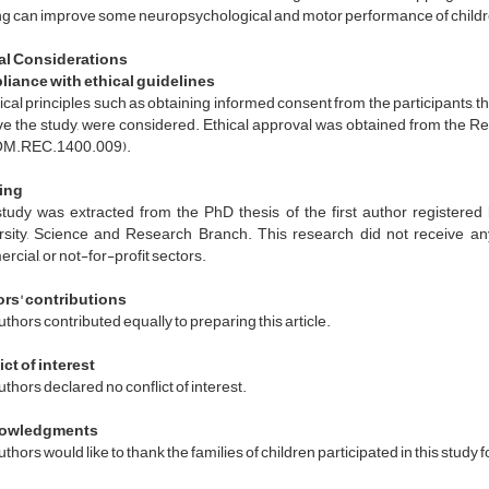
ing can improve some neuropsychological and motor performance of child
al Considerations
iance with ethical guidelines
hical principles such as obtaining informed consent from the participants, th
ave the study, were considered. Ethical approval was obtained from the 
M.REC.1400.009).
ing
study was extracted from the PhD thesis of the first author register
rsity, Science and Research Branch. This research did not receive any 
cial, or not-for-profit sectors.
rs' contributions
thors contributed equally to preparing this article.
ct of interest
thors declared no conflict of interest.
owledgments
thors would like to thank the families of children participated in this study f