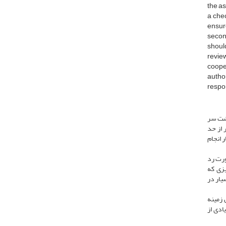
the as
a chec
ensure
second
should
review
coope
author
respo
پشت سر
 از حد
ر انجام
ورت رد
یزی که
یار در
 زمینه
ادی از