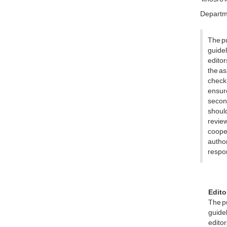
Departme
The pu
guidel
editor
the as
checkl
ensure
second
should
review
coope
author
respon
Edito
The pu
guidel
editor