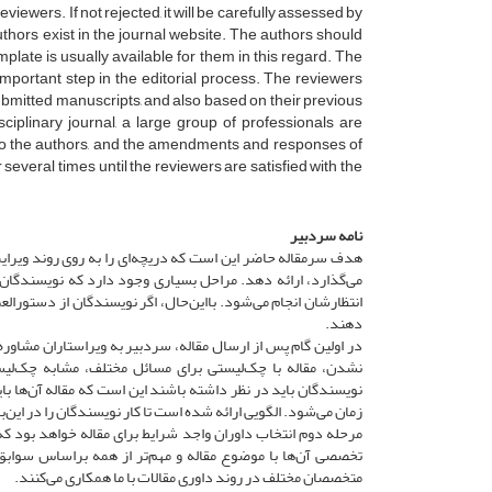
viewers. If not rejected, it will be carefully assessed by
authors exist in the journal website. The authors should
plate is usually available for them in this regard. The
 important step in the editorial process. The reviewers
 submitted manuscripts, and also based on their previous
sciplinary journal, a large group of professionals are
to the authors, and the amendments and responses of
everal times until the reviewers are satisfied with the
نامه سردبیر
هدف سرمقاله حاضر این است که دریچه‌ای را به روی روند ویرایش 
می‌گذارد، ارائه دهد. مراحل بسیاری وجود دارد که نویسندگان می
انتظارشان انجام می‌شود. با‌این‌حال، اگر نویسندگان از دستورالعمل
دهند.
در اولین گام پس از ارسال مقاله، سردبیر به ویراستاران مشاور
نشدن، مقاله با چک‌لیستی برای مسائل مختلف، مشابه چک‌لیس
نویسندگان باید در نظر داشته باشند این است که مقاله آن‌ها 
زمان می‌شود. الگویی ارائه شده است تا کار نویسندگان را در این‌ب
مرحله دوم انتخاب داوران واجد شرایط برای مقاله خواهد بود که
تخصصی آن‌ها با موضوع مقاله و مهم‌تر از همه بر‌اساس سوابق د
متخصصان مختلف در روند داوری مقالات با ما همکاری می‌کنند.