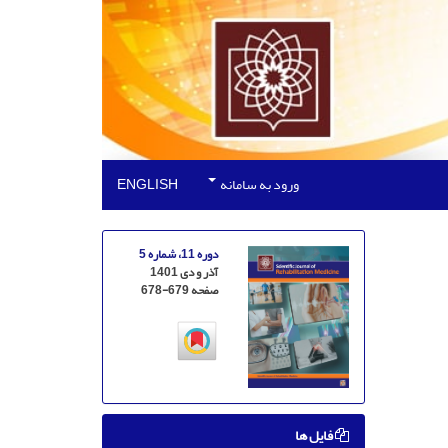
ورود به سامانه
ENGLISH
دوره 11، شماره 5
آذر و دی 1401
صفحه
678-679
فایل ها