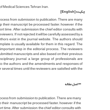
f Medical Sciences, Tehran, Iran.
چکیده
[English]
al process from submission to publication. There are many
p their manuscript be processed faster; however, if the
hort time. After submission, the chief editor consults with
viewers. If not rejected, it will be carefully assessed by a
authors exist in the journal website. The authors should
plate is usually available for them in this regard. The
 important step in the editorial process. The reviewers
 submitted manuscripts, and also based on their previous
isciplinary journal, a large group of professionals are
 to the authors, and the amendments and responses of
several times until the reviewers are satisfied with the
اصل مقاله
al process from submission to publication. There are many
 their manuscript be processed faster; however, if the
ort time. After submission, the chief editor consults with