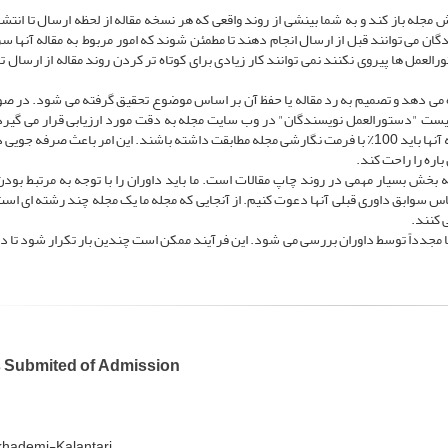
مجله باز کند و به شما بینشی از روند واقعی که هر نسخه مقاله از لحظه ارسال تا انتش
ان می توانند قبل از ارسال انجام دهند تا مطمئن شوند که امور مربوط به مقاله آنها سری
رالعمل ها پیروی نکنند نمی توانند کار زیادی برای کوتاه تر کردن روند مقاله از ارسال تا
ره می دهد و تصمیم به رد مقاله یا حفظ آن بر اساس موضوع تحقیق گرفته می شود. در ص
ت "دستورالعمل نویسندگان" در وب سایت مجله به دقت مورد ارزیابی قرار می گیرد.
چیزی که نویسندگان باید در نظر داشته باشند این است که مقاله آنها باید 100٪ با فرمت نگارشی مجله مطابقت داشته باشند. این امر باعث صرفه
اره را راحت کند.
 بخش بسیار مهمی در روند چاپ مقالات است. ما باید داوران را با توجه به مرتبط بودن
س سوابق داوری قبلی آنها دعوت کنیم. از آنجایی که مجله ما یک مجله چند رشته ای است
 کنند.
 مجدداً توسط داوران بررسی می شود. این فرآیند ممکن است چندین بار تکرار شود تا داو
 Submited of Admission
khademi-Kalantari