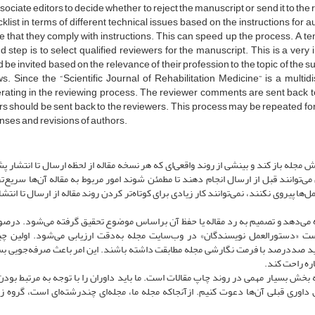
sociate editors to decide whether to reject the manuscript or send it to the re
klist in terms of different technical issues based on the instructions for 
 that they comply with instructions. This can speed up the process. A tem
 step is to select qualified reviewers for the manuscript. This is a very
 be invited based on the relevance of their profession to the topic of the
s. Since the “Scientific Journal of Rehabilitation Medicine” is a multidi
rating in the reviewing process. The reviewer comments are sent back 
s should be sent back to the reviewers. This process may be repeated for s
nses and revisions of authors.
مجله باز کند و بینشی از روند واقعی‌ای که هر نسخه مقاله از لحظه ارسال تا انتشار 
‌توانند قبل از ارسال انجام دهند تا مطمئن شوند امور مربوط به مقاله آن‌ها سریع‌تر
‌ها پیروی نکنند، نمی‌توانند کار زیادی برای کوتاه‌تر کردن روند مقاله از ارسال تا انتشا
ه می‌دهد و تصمیم به رد مقاله یا حفظ آن بر‌اساس موضوع تحقیق گرفته می‌شود. در‌ص
ت «دستورالعمل نویسندگان» در وب‌سایت مجله به‌دقت ارزیابی می‌شود. اولین چ
باید صددرصد با فرمت نگارشی مجله مطابقت داشته باشند. این امر باعث صرفه‌جویی بس
اره راحت کند.
 بخش بسیار مهمی در روند چاپ مقالات است. ما باید داوران را با توجه به مرتبط بودن
اوری قبلی آن‌ها دعوت کنیم. ازآنجاکه مجله ما، مجله‌ای چند‌رشته‌ای است، گروه زی