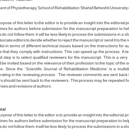
nt of Physiotherapy, School of Rehabilitation, Shahid Beheshti University o
rpose of this letter to the editor is to provide an insight into the editori
ines for authors before submission for the manuscript preparation to hel
s do not follow them, it will be less likely to process the submissions in a s
sociate editors to decide whether to reject the manuscript or send it to the re
ist in terms of different technical issues based on the instructions for 
 that they comply with instructions. This can speed up the process. A tem
 step is to select qualified reviewers for the manuscript. This is a very
 be invited based on the relevance of their profession to the topic of the
s. Since the “Scientific Journal of Rehabilitation Medicine” is a multid
rating in the reviewing process. The reviewer comments are sent back
s should be sent back to the reviewers. This process may be repeated for 
ses and revisions of authors.
rial
rpose of this letter to the editor is to provide an insight into the editori
ines for authors before submission for the manuscript preparation to help
s do not follow them, it will be less likely to process the submissions in a sh