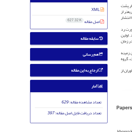
ار پشت
XML
عتر از
 انتشار
627.32 K
اصل مقاله
ورت رد
 اولین
سابقه مقاله
 جویی در زمان
 زمینه
هم رسانی
، گروه
ارجاع به این مقاله
ران از
آمار
تعداد مشاهده مقاله:
629
Papers
تعداد دریافت فایل اصل مقاله:
397
khosro 