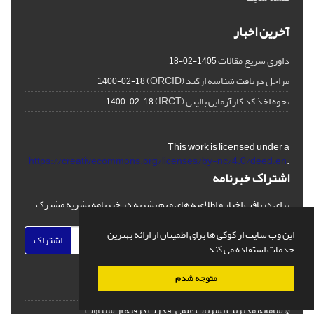
آخرین اخبار
داوری سریع مقالات
1405-02-18
مراحل دریافت شناسه ارکید (ORCID)
1400-02-18
نحوه اخذ کد کارآزمایی بالینی (IRCT)
1400-02-18
This work is licensed under a
https://creativecommons.org/licenses/by-nc/4.0/deed.en
.
اشتراک خبرنامه
برای دریافت اخبار و اطلاعیه های مهم نشریه در خبرنامه نشریه مشترک
شوید.
این وب سایت از کوکی ها برای اطمینان از ارائه بهترین
اشتراک
خدمات استفاده می کند.
متوجه شدم
© سامانه مدیریت نشریات علمی.
قدرت گرفته از
سیناوب