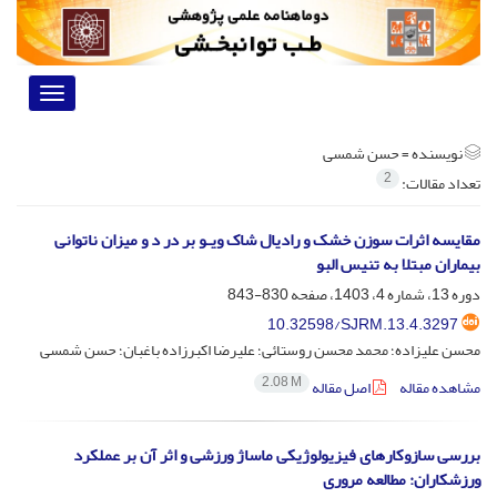
Toggle
vigation
نویسنده =
حسن شمسی
2
تعداد مقالات:
مقایسه اثرات سوزن خشک و رادیال شاک ویـو بر در د و میزان ناتوانی
بیماران مبتلا به تنیس البو
دوره 13، شماره 4، 1403، صفحه
830-843
10.32598/SJRM.13.4.3297
محسن علیزاده؛ محمد محسن روستائی؛ علیرضا اکبرزاده باغبان؛ حسن شمسی
2.08 M
مشاهده مقاله
اصل مقاله
بررسی سازوکارهای فیزیولوژیکی ماساژ ورزشی و اثر آن بر عملکرد
ورزشکاران: مطالعه مروری