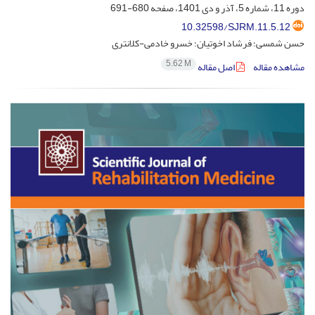
دوره 11، شماره 5، آذر و دی 1401، صفحه
680-691
10.32598/SJRM.11.5.12
حسن شمسی؛ فرشاد اخوتیان؛ خسرو خادمی-کلانتری
5.62 M
مشاهده مقاله
اصل مقاله