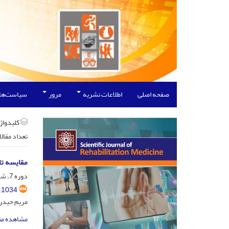
صفحه اصلی
اطلاعات نشریه
مرور
سیاست‌ها
کلیدواژه
تعداد مقال
مقایسه تاث
دوره 7، شماره 3، مهر و آبان 1397، صفحه
.1034
مریم حیدری
مشاهده مق