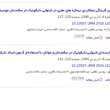
ر قرینگی عملکردی نیمکره های مغزی در شنوایی دایکوتیک در سالمندان موسیق
120-127
10.22037/JRM.2016.11
زاده؛ یونس لطفی؛ احمدرضا ناظری؛ عنایت الله بخشی؛ میترا رضاپور
1.57 M
اله
اصل مقاله
یسه ای شنوایی دایکوتیک در سالمندان و جوانان با استفاده از آزمون اعداد دایک
133-141
10.22037/JRM.2015.11
ور؛ یونس لطفی؛ عبدالله موسوی؛ احمدرضا ناظری؛ عنایت الله بخشی
552.79 K
اله
اصل مقاله