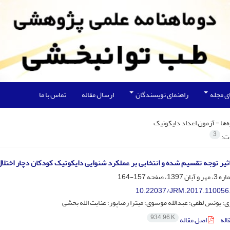
ی مجله
راهنمای نویسندگان
ارسال مقاله
تماس با ما
‌ها =
آزمون اعداد دایکوتیک
3
ات:
یر توجه تقسیم شده و انتخابی بر عملکرد شنوایی دایکوتیک کودکان دچار اختلال خواندن و
157-164
10.22037/JRM.2017.110056
؛ یونس لطفی؛ عبدالله موسوی؛ میترا رضاپور؛ عنایت الله بخشی
934.96 K
اله
اصل مقاله