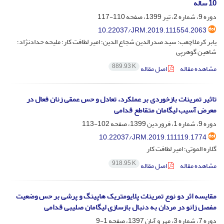
10 ساله
دوره 9، شماره 2، تیر 1399، صفحه
110-117
10.22037/JRM.2019.111554.2063
یابر کرملاچعب؛ سید صدرالدین شجاع الدین؛ امیر لطافت کار؛ ملیحه حدادنژاد؛
شاهین گوهرپی
889.93 K
مشاهده مقاله
اصل مقاله
تاثیر تمرینات بازخوردی بر عملکرد، تعادل و حس عمقی زنان فعال در
معرض آسیب لیگامان متقاطع قدامی
دوره 9، شماره 1، فروردین 1399، صفحه
102-113
10.22037/JRM.2019.111119.1774
گلاره الموتی؛ امیر لطافت کار
918.95 K
مشاهده مقاله
اصل مقاله
مقایسه اثر دو نوع تمرینات پلایومتریک هاپینگ و پرشی بر حس وضعیت
مفصل زانو در مردان به دنبال بازسازی لیگامان صلیبی قدامی
دوره 7، شماره 3، مهر و آبان 1397، صفحه
1-9