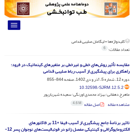
Toggle
vigation
کلیدواژه‌ها =
لیگامان صلیبی قدامی
6
تعداد مقالات:
مقایسه تأثیر روش‌های خطی و غیرخطی بر متغیرهای کینماتیک در فرود:
راهکاری برای پیشگیری از آسیب رباط صلیبی قدامی
دوره 12، شماره 5، آذر و دی 1402، صفحه
844-855
10.32598/SJRM.12.5.2
ماهرخ دهقانی؛ بهزاد محمدی اورنگی؛ سعیده شهریارپور
4.6 M
مشاهده مقاله
اصل مقاله
تاثیر برنامۀ جامع پیشگیری از آسیب فیفا +11 بر فاکتورهای
الکترومایوگرافی و کینتیکی مفصل زانو در فوتبالیست‌های نوجوان پسر 12-