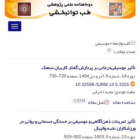
Toggle
vigation
کلیدواژه‌ها =
موسیقی
6
تعداد مقالات:
تأثیر موسیقی‌درمانی بر پردازش گفتار کاربران سمعک
دوره 14، شماره 5، آذر و دی 1404، صفحه
720-735
10.32598/SJRM.14.5.3326
عطیه باوندی؛ مجید اشرفی
1.83 M
مشاهده مقاله
اصل مقاله
تأثیر تمرینات ذهن‌آگاهی و موسیقی بر خستگی جسمانی و روانی در
ورزشکاران نخبه والیبال
دوره 13، شماره 5، 1403، صفحه
902-919