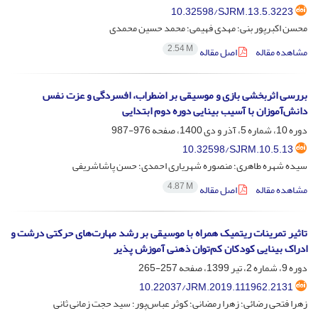
10.32598/SJRM.13.5.3223
محسن اکبرپور بنی؛ مهدی فهیمی؛ محمد حسین محمدی
2.54 M
مشاهده مقاله
اصل مقاله
بررسی اثربخشی بازی و موسیقی بر اضطراب، افسردگی و عزت نفس
دانش‌آموزان با آسیب بینایی دوره دوم ابتدایی
دوره 10، شماره 5، آذر و دی 1400، صفحه
976-987
10.32598/SJRM.10.5.13
سیده شهره طاهری؛ منصوره شهریاری احمدی؛ حسن پاشاشریفی
4.87 M
مشاهده مقاله
اصل مقاله
تاثیر تمرینات ریتمیک همراه با موسیقی بر رشد مهارت‌های حرکتی درشت و
ادراک بینایی کودکان کم‌توان ذهنی آموزش پذیر
دوره 9، شماره 2، تیر 1399، صفحه
257-265
10.22037/JRM.2019.111962.2131
زهرا فتحی رضائی؛ زهرا رمضانی؛ کوثر عباس‌پور؛ سید حجت زمانی ثانی