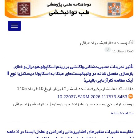
Toggle
vigation
نویسنده =
الهام شیرزاد عراقی
8
تعداد مقالات:
تأثیر تمرینات عصبی–عضلانی واکنشی بر ریتم اسکاپولو–هومرال و خطای
بازسازی مفصل شانه در والیبالیست‌های مبتلا به اسکاپولا دیسکنزیا نوع II
(یک مطالعه کارآزمایی بالینی)
مقالات آماده انتشار، پذیرفته شده، انتشار آنلاین از تاریخ
10 خرداد 1405
10.22037/SJRM.2026.117573.3453
یوسف یاراحمدی؛ محمد حسین علیزاده؛ هومن مینونژاد؛ الهام شیرزاد عراقی
مشاهده مقاله
مقایسه تغییرات متغیرهای فضایی‌زمانی راه رفتن و تعادل ایستا در 3 ماهه