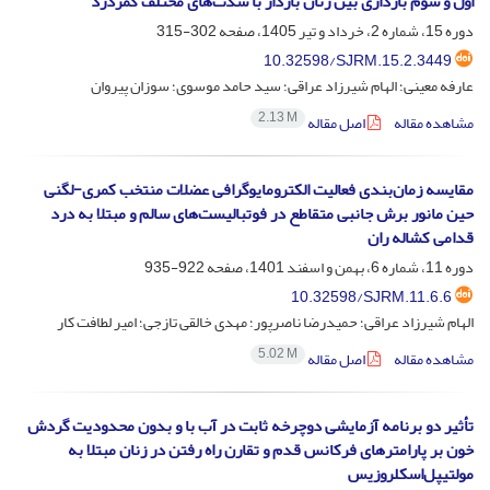
اول و سوم بارداری بین زنان باردار با شدت‌های مختلف کمردرد
دوره 15، شماره 2، خرداد و تیر 1405، صفحه
302-315
10.32598/SJRM.15.2.3449
عارفه معینی؛ الهام شیرزاد عراقی؛ سید حامد موسوی؛ سوزان پیروان
2.13 M
مشاهده مقاله
اصل مقاله
مقایسه زمان‌بندی فعالیت الکترومایوگرافی عضلات منتخب کمری-لگنی
حین مانور برش جانبی متقاطع در فوتبالیست‌های سالم و مبتلا به درد
قدامی کشاله ران
دوره 11، شماره 6، بهمن و اسفند 1401، صفحه
922-935
10.32598/SJRM.11.6.6
الهام شیرزاد عراقی؛ حمیدرضا ناصرپور؛ مهدی خالقی تازجی؛ امیر لطافت کار
5.02 M
مشاهده مقاله
اصل مقاله
تأثیر دو برنامه آزمایشی دوچرخه ثابت در آب با و بدون محدودیت گردش
خون بر پارامترهای فرکانس قدم و تقارن راه رفتن در زنان مبتلا به
مولتیپل‌اسکلروزیس