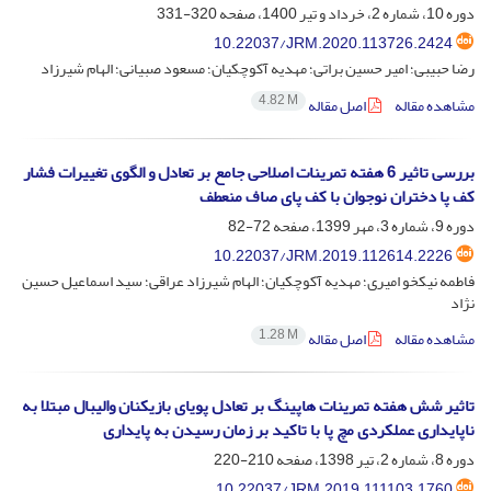
دوره 10، شماره 2، خرداد و تیر 1400، صفحه
320-331
10.22037/JRM.2020.113726.2424
رضا حبیبی؛ امیر حسین براتی؛ مهدیه آکوچکیان؛ مسعود صبیانی؛ الهام شیرزاد
4.82 M
مشاهده مقاله
اصل مقاله
بررسی تاثیر 6 هفته تمرینات اصلاحی جامع بر تعادل و الگوی تغییرات فشار
کف پا دختران نوجوان با کف پای صاف منعطف
دوره 9، شماره 3، مهر 1399، صفحه
72-82
10.22037/JRM.2019.112614.2226
فاطمه نیکخو امیری؛ مهدیه آکوچکیان؛ الهام شیرزاد عراقی؛ سید اسماعیل حسین
نژاد
1.28 M
مشاهده مقاله
اصل مقاله
تاثیر شش هفته تمرینات هاپینگ بر تعادل پویای بازیکنان والیبال مبتلا به
ناپایداری عملکردی مچ پا با تاکید بر زمان رسیدن به پایداری
دوره 8، شماره 2، تیر 1398، صفحه
210-220
10.22037/JRM.2019.111103.1760