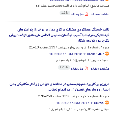
علی میرعابدی؛ الهام شیرزاد عراقی؛ محمدحسین علیزاده
1.1 M
مشاهده مقاله
اصل مقاله
تاثیر خستگی عملکردی عضلات مرکزی بدن بر برخی از پارامترهای
کینماتیکی مرتبط با آسیب لیگامان صلیبی قدامی طی مانور توقف-پرش
تک پا در زنان ورزشکار
دوره 7، شماره 1، فروردین و اردیبهشت 1397، صفحه
10-21
10.22037/JRM.2018.110698.1467
صفیه خسروی؛ الهام شیرزاد؛ فواد صیدی
1.28 M
مشاهده مقاله
اصل مقاله
مروری بر کاربرد مفهوم سفتی در مطالعه ی خواص و رفتار مکانیکی بدن
انسان و روش‌های تعیین آن در اندام تحتانی
دوره 6، شماره 2، خرداد و تیر 1396، صفحه
258-270
10.22037/JRM.2017.1100295
مجتبی عشرستاقی؛ حیدر صادقی؛ الهام شیرزاد