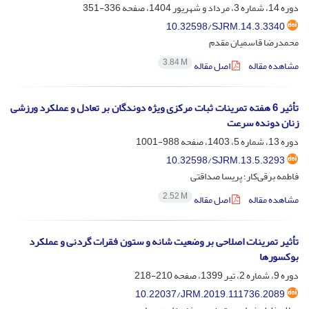
دوره 14، شماره 3، مرداد و شهریور 1404، صفحه
336-351
10.32598/SJRM.14.3.3340
محمدرضا قاسمیان مقدم
3.84 M
مشاهده مقاله
اصل مقاله
تأثیر 6 هفته تمرینات ثبات مرکزی ویژه دوندگان بر تعادل و عملکرد ورزشی
زنان دونده سرعت
دوره 13، شماره 5، 1403، صفحه
988-1001
10.32598/SJRM.13.5.3293
فاطمه برقی‌کار؛ پریسا صداقتی
2.52 M
مشاهده مقاله
اصل مقاله
تأثیر تمرینات اصلاحی بر وضعیت شانه و ستون فقرات گردنی و عملکرد
بوکسورها
دوره 9، شماره 2، تیر 1399، صفحه
210-218
10.22037/JRM.2019.111736.2089