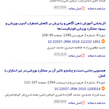
میلاد خلیل خداپرست؛ نرمین غنی زاده حصار
827.25 K
مشاهده مقاله
اصل مقاله
اثربخشی آموزش ذهن آگاهی و پذیرش بر کاهش اضطراب آسیب ورزشی و
بهبود عملکرد ورزشی فوتبالیست‌ها
دوره 8، شماره 1، فروردین 1398، صفحه
95-108
10.22037/JRM.2018.111232.1851
مجید مظفری زاده؛ فاطمه حیدری؛ محمد خبیری
871.11 K
مشاهده مقاله
اصل مقاله
همسویی جانبی دست و چشم و تاثیر آن بر عملکرد ورزشی در تیر اندازان با
کمان
دوره 4، شماره 1، فروردین و اردیبهشت 1394، صفحه
107-112
10.22037/JRM.2015.1100014
سید فرزاد محمدی؛ محمد آقازاده امیری؛ الهام رخشی؛ هما نادری فر؛ الهام اشرفی
680.34 K
مشاهده مقاله
اصل مقاله