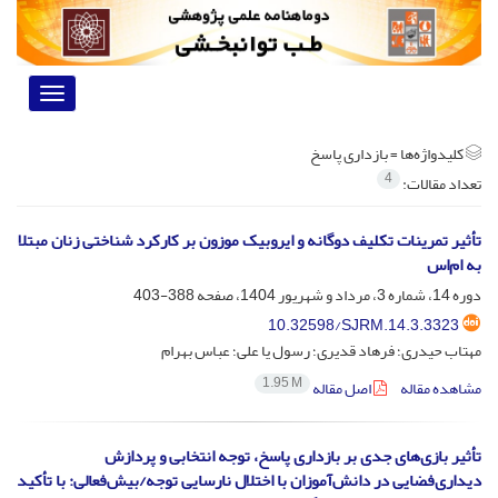
Toggle
vigation
کلیدواژه‌ها =
بازداری پاسخ
4
تعداد مقالات:
تأثیر تمرینات تکلیف دوگانه و ایروبیک موزون بر کارکرد شناختی زنان مبتلا
به ام‌اس
دوره 14، شماره 3، مرداد و شهریور 1404، صفحه
388-403
10.32598/SJRM.14.3.3323
مهتاب حیدری؛ فرهاد قدیری؛ رسول یا علی؛ عباس بهرام
1.95 M
مشاهده مقاله
اصل مقاله
تأثیر بازی‌های جدی بر بازداری پاسخ، توجه انتخابی و پردازش
دیداری‌فضایی در دانش‌آموزان با اختلال نارسایی توجه/بیش‌فعالی: با تأکید