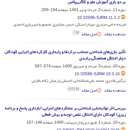
بر دو بازی آموزش مغز و کاگنی‌پلاس
دوره 11، شماره 2، خرداد و تیر 1401، صفحه
194-209
10.32598/SJRM.11.2.2
فریده حاجی حیدری؛ مهناز استکی؛ حسن عشایری؛ منصوره شهریاری احمدی
7 M
مشاهده مقاله
اصل مقاله
تأثیر بازی‌های شناختی منتخب بر ارتقا و پایداری کارکردهای اجرایی کودکان
دچار اختلال هماهنگی رشدی
دوره 10، شماره 3، مرداد و شهریور 1400، صفحه
574-587
10.32598/SJRM.10.3.16
نرگس قادری؛ محمد علی اصلانخانی؛ احسان زارعیان؛ ژاله باقرلی
6.01 M
مشاهده مقاله
اصل مقاله
بررسی اثر توانبخشی شناختی بر عملکردهای اجرایی (بازداری پاسخ و برنامه
ریزی) کودکان دارای اختلال نقص توجه و بیش فعالی
دوره 10، شماره 1، فروردین و اردیبهشت 1400، صفحه
146-157