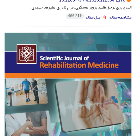
10.22037/JRM.2020.112304.2176
الهه یاوری برحق طلب؛ پرویز عسگری؛ فرح نادری؛ علیرضا حیدری
466.21 K
مشاهده مقاله
اصل مقاله