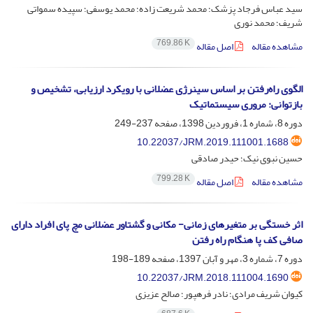
سید عباس فرجاد پزشک؛ محمد شریعت زاده؛ محمد یوسفی؛ سپیده سمواتی
شریف؛ محمد نوری
769.86 K
مشاهده مقاله
اصل مقاله
الگوی راه‌رفتن بر اساس سینرژی عضلانی با رویکرد ارزیابی، تشخیص و
بازتوانی: مروری سیستماتیک
دوره 8، شماره 1، فروردین 1398، صفحه
237-249
10.22037/JRM.2019.111001.1688
حسین نبوی نیک؛ حیدر صادقی
799.28 K
مشاهده مقاله
اصل مقاله
اثر خستگی بر متغیرهای زمانی- مکانی و گشتاور عضلانی مچ پای افراد دارای
صافی کف پا هنگام راه رفتن
دوره 7، شماره 3، مهر و آبان 1397، صفحه
189-198
10.22037/JRM.2018.111004.1690
کیوان شریف مرادی؛ نادر فرهپور؛ صالح عزیزی