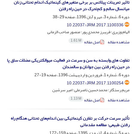
تاثیر تمرینات پیلاتس بر برخی متغیرهای کینماتیک اندام تحتانی زنان
میانسال سالم و کم‌تحرک در حین راه رفتن
دوره 6، شماره 3، مهر و آبان 1396، صفحه
29-38
10.22037/JRM.2017.1100336
الهام وزیری؛ فریبرز محمدی پور؛ منصور صاحب الزمانی
1.61 M
مشاهده مقاله
اصل مقاله
تفاوت های وابسته به سن و سرعت در فعالیت میوالکتریکی عضلات ساق پا
در حین راه رفتن بین جوانان و سالمندان
دوره 6، شماره 1، فروردین و اردیبهشت 1396، صفحه
19-27
10.22037/JRM.2017.1100254
مریم رستگار؛ محمدحسین ناصرملی؛ امیر سرشین
1.13 M
مشاهده مقاله
اصل مقاله
تأثیر سرعت حرکت بر تقارن کینماتیکی بین اندام‌های تحتانی هنگام راه
رفتن طبیعی: مطالعه مقدماتی
دوره 5، شماره 4، آذر و دی 1395، صفحه
159-172