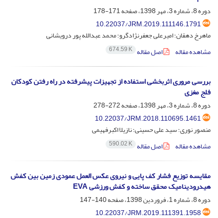
دوره 8، شماره 3، مهر 1398، صفحه
171-178
10.22037/JRM.2019.111146.1791
ماهرخ دهقان؛ امیرعلی جعفرنژادگرو؛ محمد عبدالله پور درویشانی
674.59 K
مشاهده مقاله
اصل مقاله
بررسی مروری اثربخشی استفاده از تجهیزات پیشرفته در راه رفتن کودکان
فلج مغزی
دوره 8، شماره 3، مهر 1398، صفحه
272-278
10.22037/JRM.2018.110695.1461
منصور نوری؛ سید علی حسینی؛ نازیلا اکبرفهیمی
590.02 K
مشاهده مقاله
اصل مقاله
مقایسه توزیع فشار کف پایی و نیروی عکس العمل عمودی زمین بین کفش
هیدرودینامیک محقق ساخته و کفش ورزشی EVA
دوره 8، شماره 1، فروردین 1398، صفحه
140-147
10.22037/JRM.2019.111391.1958