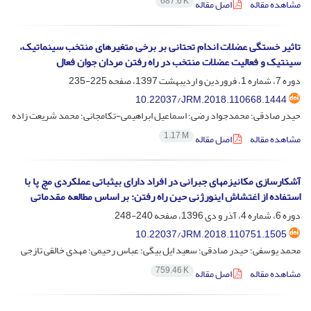
687.6 K
مشاهده مقاله
اصل مقاله
تاثیر خستگی عضلات اندام تحتانی بر برخی متغیرهای منتخب سینماتیک،
سینتیک و فعالیت عضلات منتخب در راه رفتن مردان جوان فعال
دوره 7، شماره 1، فروردین و اردیبهشت 1397، صفحه
225-235
10.22037/JRM.2018.110668.1444
حیدر صادقی؛ محمدجواد رضی؛ اسماعیل ابراهیمی-تکامجانی؛ محمد شریعت زاده
1.17 M
مشاهده مقاله
اصل مقاله
آشکارسازی مکانیزمهای جبرانی در افراد دارای بیثباتی عملکردی مچ پا با
استفاده از اغتشاش اینورژنی حین راه رفتن: بر اساس مطالعه مقدماتی
دوره 6، شماره 4، آذر و دی 1396، صفحه
240-248
10.22037/JRM.2018.110751.1505
محمد یوسفی؛ حیدر صادقی؛ سعید ایل بیگی؛ عباس رحیمی؛ مهدی خالقی تازجی
759.46 K
مشاهده مقاله
اصل مقاله