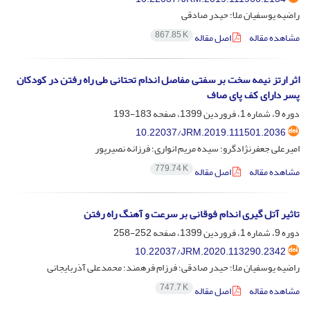
راضیه یوسفیان ملا؛ حیدر صادقی
867.85 K
مشاهده مقاله
اصل مقاله
اثر ارتز نیمه سخت بر سفتی مفاصل اندام تحتانی طی راه رفتن در کودکان
پسر دارای کف پای صاف
دوره 9، شماره 1، فروردین 1399، صفحه
183-193
10.22037/JRM.2019.111501.2036
امیرعلی جعفرنژادگرو؛ سیده مریم انواری؛ فرزانه نصیرپور
779.74 K
مشاهده مقاله
اصل مقاله
تاثیر آتل گیری اندام فوقانی بر سرعت و آهنگ راه رفتن
دوره 9، شماره 1، فروردین 1399، صفحه
252-258
10.22037/JRM.2020.113290.2342
راضیه یوسفیان ملا؛ حیدر صادقی؛ فرزام فرهمند؛ محمدعلی آذربایجانی
747.7 K
مشاهده مقاله
اصل مقاله