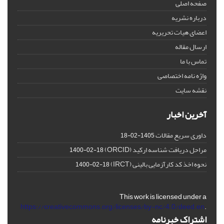
صفحه اصلی
درباره نشریه
اعضای هیات تحریریه
ارسال مقاله
تماس با ما
واژه نامه اختصاصی
نقشه سایت
آخرین اخبار
داوری سریع مقالات
1405-02-18
مراحل دریافت شناسه ارکید (ORCID)
1400-02-18
نحوه اخذ کد کارآزمایی بالینی (IRCT)
1400-02-18
This work is licensed under a
https://creativecommons.org/licenses/by-nc/4.0/deed.en
.
اشتراک خبرنامه