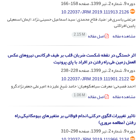
دوره 9، شماره 2، تیر 1399، صفحه
158-166
10.22037/JRM.2019.111913.2126
مرتضی یاسری فر؛ ضیاء فلاح محمدی؛ سید اسماعیل حسینی نژاد؛ ایمان اسمعیلی
پایین افراکتی
2.15 M
مشاهده مقاله
اصل مقاله
اثر خستگی در نقطه شکست ضربان قلب بر طیف فرکانس نیروهای عکس
العمل زمین طی راه رفتن در افراد با پای پرونیت
دوره 9، شماره 2، تیر 1399، صفحه
228-238
10.22037/JRM.2019.111901.2122
احمد فصیحی؛ معرفت سیاهکوهیان؛ حامد شیخ علیزده؛ امیرعلی جعفرنژادگرو
1.06 M
مشاهده مقاله
اصل مقاله
تاثیر تغییرات الگوی حرکتی اندام فوقانی بر متغیرهای بیومکانیکی راه
رفتن (مطالعه مروری)
دوره 9، شماره 2، تیر 1399، صفحه
298-310
10.22037/JRM.2019.111966.2134