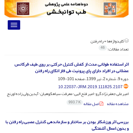
Toggle
vigation
کلیدواژه‌ها =
راه رفتن
46
تعداد مقالات:
اثر استفاده طولانی مدت از کفش کنترل حرکتی بر روی طیف فرکانس
عضلانی در افراد دارای پای پرونیت طی فاز اتکای راه رفتن
دوره 9، شماره 2، تیر 1399، صفحه
101-109
10.22037/JRM.2019.111825.2107
امیرعلی جعفرنژادگرو؛ امیر فتح الهی؛ معرفت سیاهکوهیان؛ آیدین ولی زاده اورنج
993.7 K
مشاهده مقاله
اصل مقاله
بررسی اثر ورزشکار بودن بر ساختار و سازماندهی کنترل عصبی راه رفتن با
و بدون اعمال آشفتگی