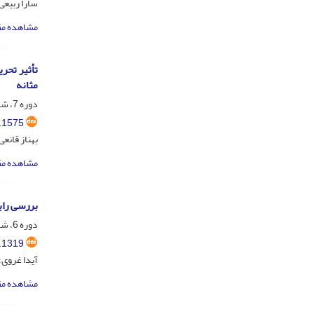
سارا ربیعی
مشاهده مق
تأثیر تحر
مثانه
دوره 7، شماره 1، فروردین و اردیبهشت 1397، صفحه
.1575
بهناز قانع
مشاهده مق
بررسی راب
دوره 6، شماره 4، آذر و دی 1396، صفحه
.1319
آیدا غروی؛
مشاهده مق