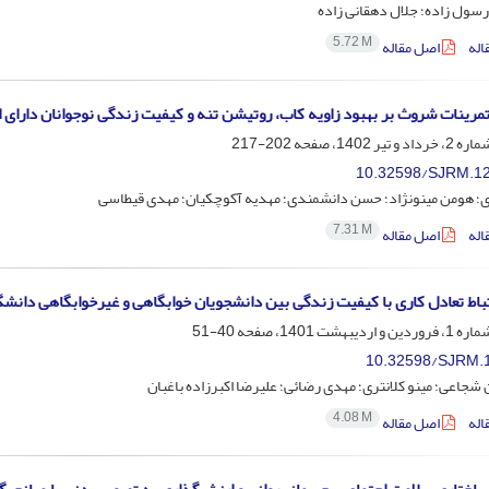
سول زاده؛ جلال دهقانی زاده
5.72 M
اله
اصل مقاله
مرینات شروث بر بهبود زاویه کاب، روتیشن تنه و کیفیت زندگی نوجوانان دارای 
202-217
10.32598/SJRM.12
؛ هومن مینونژاد؛ حسن دانشمندی؛ مهدیه آکوچکیان؛ مهدی قیطاسی
7.31 M
اله
اصل مقاله
باط تعادل کاری با کیفیت زندگی بین دانشجویان خوابگاهی و غیرخوابگاهی دانش
40-51
10.32598/SJRM.1
اعی؛ مینو کلانتری؛ مهدی رضائی؛ علیرضا اکبرزاده باغبان
4.08 M
اله
اصل مقاله