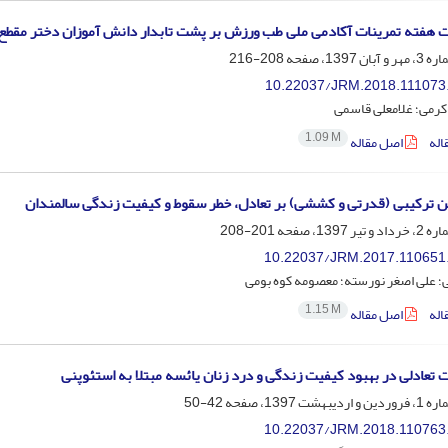
 هفته تمرینات آکادمی ملی طب ورزش بر پشت تابدار دانش آموزان دختر مقط
208-216
10.22037/JRM.2018.111073
رمی؛ غلامعلی قاسمی
1.09 M
اله
اصل مقاله
ین ترکیبی (قدرتی و کششی) بر تعادل، خطر سقوط و کیفیت زندگی سالمندان
201-208
10.22037/JRM.2017.110651
؛ علی اصغر نورسته؛ معصومه کوه بومی
1.15 M
اله
اصل مقاله
ات تعادلی در بهبود کیفیت زندگی و درد زنان یائسه مبتلا به استئوپنی
42-50
10.22037/JRM.2018.110763