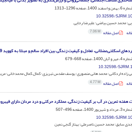
ساختاری سلامت اجتماعی، جسمانی‌روانی و ارزش‌گذاری به تصویر بدنی با میانج
1296-1313
10.32598/SJRM.10
یی؛ محمد حسین بیاضی؛ علیرضا رجایی
7.06 M
اله
اصل مقاله
دهای اسکلتی‌عضلانی، تعادل و کیفیت زندگی بین افراد سالم و مبتلا به کووید 19
668-679
10.32598/SJRM.1
ی زاده اردکانی؛ محمد هانی منصوری؛ یوسف مقدس تبریزی؛ کمال کمال محمدخانی؛ مر
4.77 M
اله
اصل مقاله
 هفته تمرین در آب بر کیفیت زندگی، عملکرد حرکتی و درد مردان دارای فیبرومی
496-507
10.32598/SJRM.10
ی سابق؛ محمد حسین ناصرملی؛ بهناز گنجی نمین