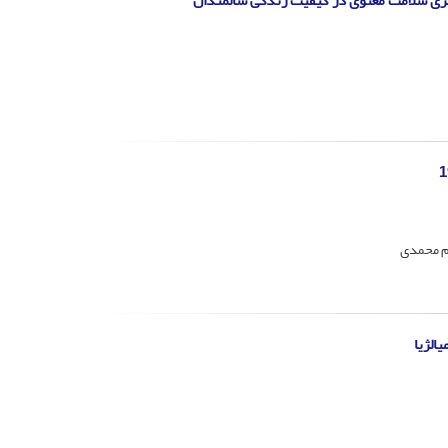
یگری سلامت معنوی در کیفیت زندگی سالمندان
یم محمدی
الژیا