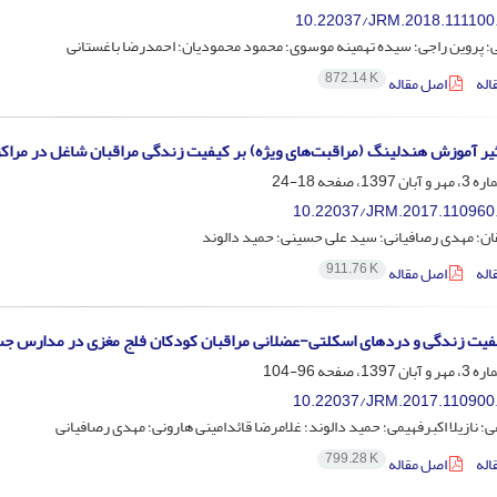
10.22037/JRM.2018.111100
؛ پروین راجی؛ سیده تهمینه موسوی؛ محمود محمودیان؛ احمدرضا باغستانی
872.14 K
اله
اصل مقاله
یر آموزش هندلینگ (مراقبت‌های ویژه) بر کیفیت زندگی مراقبان شاغل در مراک
18-24
10.22037/JRM.2017.110960
ن؛ مهدی رصافیانی؛ سید علی حسینی؛ حمید دالوند
911.76 K
اله
اصل مقاله
فیت زندگی و دردهای اسکلتی-عضلانی مراقبان کودکان فلج مغزی در مدارس 
96-104
10.22037/JRM.2017.110900
؛ نازیلا اکبرفهیمی؛ حمید دالوند؛ غلامرضا قائدامینی هارونی؛ مهدی رصافیانی
799.28 K
اله
اصل مقاله