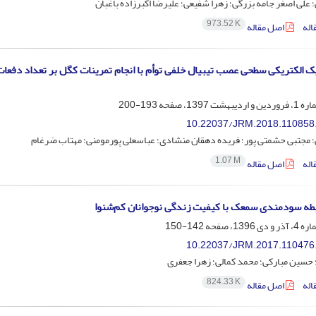
؛ علی اصغر جامه بزرگی؛ زهرا شفیعی؛ علیرضا اکبرزاده باغبان
973.52 K
اله
اصل مقاله
یک الکتریکی سطحی عصب تیبیال خلفی توأم با انجام تمرینات کگل بر تعداد دفعات 
193-200
10.22037/JRM.2018.110858
ی؛ مجتبی حشمتی پور؛ فریده دهقان منشادی؛ عباسعلی پورمومنی؛ مهتاب ضرغام
1.07 M
اله
اصل مقاله
طه سودمندی سمعک با کیفیت زندگی نوجوانان کم‌شنوا
142-150
10.22037/JRM.2017.110476
 حسین مبارکی؛ محمد کمالی؛ زهرا جعفری
824.33 K
اله
اصل مقاله