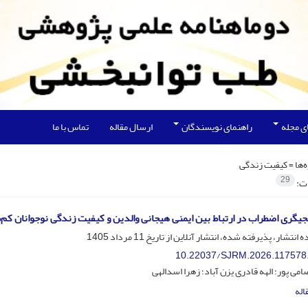
ی مجله
راهنمای نویسندگان
ارسال مقاله
تماس با ما
‌ها =
کیفیت زندگی
29
ات:
یگری اضطراب در ارتباط بین ایمنی هیجانی والدین و کیفیت زندگی نوجوانان کم‌
ه انتشار، پذیرفته شده، انتشار آنلاین از تاریخ
11 مرداد 1405
10.22037/SJRM.2026.117578
امی پور؛ الهه قادری یزن آباد؛ زهرا اسدالهی
اله