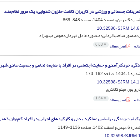
مرینات جسمانی و ورزشی در کاربران کاشت حلزون شنوایی: یک مرور نظام‌مند
848-869
10.32598/SJRM.14.6
؛ منصور صاحب الزمانی؛ منصوره عادل قهرمان؛ هومن مینونژاد
6.63 M
اله
اصل مقاله
گی، خودکارآمدی و حمایت اجتماعی در افراد با ضایعه نخاعی و جمعیت عادی شهر 
162-173
10.32598/SJRM.14.1
ری پور؛ مینو کلانتری
1.64 M
اله
اصل مقاله
کیفیت زندگی براساس عملکرد بدنی و کارکردهای اجرایی در افراد کم‌توان ذهن
1136-1149
10.32598/SJRM.1