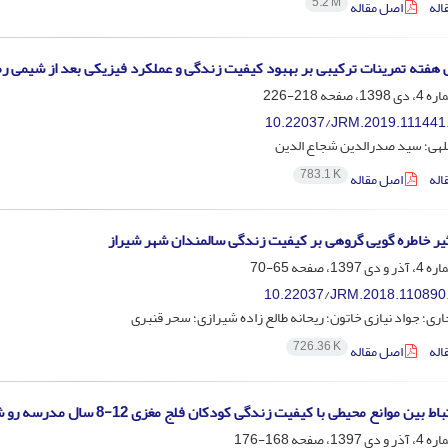
5.2 M
اله
اصل مقاله
هفته تمرینات ترکیبی بر بهبود کیفیت زندگی و عملکرد فیزیکی بعد از شیمی رما
218-226
10.22037/JRM.2019.111441
للهی؛ سید صدرالدین شجاع الدین
783.1 K
اله
اصل مقاله
یر خاطره گویی گروهی بر کیفیت زندگی سالمندان شهر شیراز
65-70
10.22037/JRM.2018.110890
ری؛ جواد نیازی خاتون؛ ریحانه طالع زاده شیرازی؛ سحر قنبری
726.36 K
اله
اصل مقاله
بین موانع محیطی با کیفیت زندگی کودکان فلج مغزی 12-8 سال مدرسه رو شهر تهران
168-176