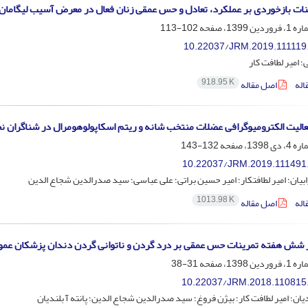
ینات بازخوردی بر عملکرد، تعادل و حس عمقی زنان فعال در معرض آسیب لیگامان
102-113
10.22037/JRM.2019.111119
ی؛ امیر لطافت کار
918.95 K
اله
اصل مقاله
الیت الکترومیوگرافی عضلات منتخب شانه و ریتم اسکاپولوهومرال در شناگران نخب
132-143
10.22037/JRM.2019.111491
یان؛ امیر لطافتکار؛ امیر حسین براتی؛ علی عباسی؛ سید صدرالدین شجاع الدین
1013.98 K
اله
اصل مقاله
 شش هفته تمرینات حس عمقی بر درد گردن و ناتوانی گردن دندان پزشکان عمو
31-38
10.22037/JRM.2018.110815
دیان؛ امیر لطافت کار؛ بیژن فروغ؛ سید صدرالدین شجاع الدین؛ پانته آ بلندیان