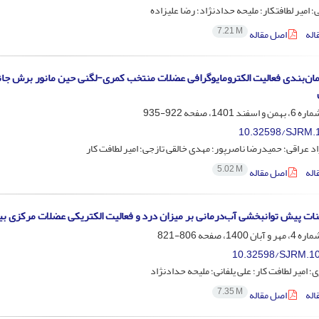
ی؛ امیر لطافتکار؛ ملیحه حدادنژاد؛ رضا علیزاده
7.21 M
اله
اصل مقاله
ان‌بندی فعالیت الکترومایوگرافی عضلات منتخب کمری-لگنی حین مانور برش جانب
922-935
10.32598/SJRM.1
اد عراقی؛ حمیدرضا ناصرپور؛ مهدی خالقی تازجی؛ امیر لطافت کار
5.02 M
اله
اصل مقاله
ینات پیش توانبخشی آب‌درمانی بر میزان درد و فعالیت الکتریکی عضلات مرکزی ب
806-821
10.32598/SJRM.10
؛ امیر لطافت کار؛ علی یلفانی؛ ملیحه حدادنژاد
7.35 M
اله
اصل مقاله