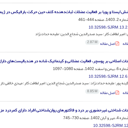
شش ایستا و پویا بر فعالیت عضلات ثبات‌دهنده کتف حین حرکت بارفیکس در ژیم
444-461
10.32598/SJRM.13.2
؛ امیر لطافت کار؛ سید صدرالدین شجاع الدین؛ ملیحه حدادنژاد
2.87 M
اله
اصل مقاله
ینات اصلاحی بر پوسچر، فعالیت عضلانی و کینماتیک شانه در هندبالیست‌های دار
1080-1097
10.32598/SJRM.12.6
ینه پور؛ ملیحه حدادنژاد؛ سید صدرالدین شجاع الدین؛ امیر لطافت کار؛ مهدی خالقی تاز
8.85 M
اله
اصل مقاله
ینات شناختی غیرحضوری بر درد و فاکتورهای روان‌شناختی افراد دارای کمردرد مز
730-745
10.32598/SJRM.12