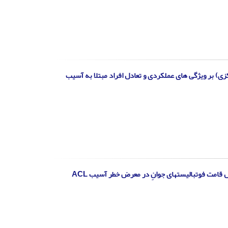
بی (عصبی-عضلانی و ثبات مرکزی) بر ویژگی های عملکردی و تعادل افراد مبتلا به آسیب
امت فوتبالیستهای جوانِ در معرض خطر آسیب ACL