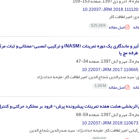
153-159
10.22037/JRM.2018.111120
دی؛ امیر لطافت کار
525.29 K
اله
اصل مقاله
مقایسه تأثیر و ماندگاری یک دوره تمرینات (NASM) و ترکی
رفه مچ پا
34-47
10.22037/JRM.2017.110665
؛ سید صدرالدین شجاع الدین؛ امیر لطافت کار؛ ملیحه حدادنژاد
1.04 M
اله
اصل مقاله
اثربخشی هشت هفته تمرینات پیشرونده پرش- فرود بر عملکرد حرکتی و کنترل ق
59-68
10.22037/JRM.2018.110673
یانی؛ امیر لطافت کار؛ ملیحه حدادنژاد؛ سید صدرالدین شجاع الدین