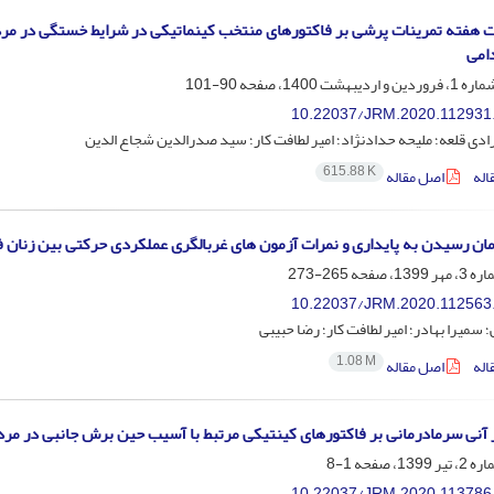
 هفته تمرینات پرشی بر فاکتورهای منتخب کینماتیکی در شرایط خستگی در مر
امی
90-101
10.22037/JRM.2020.112931
ادی قلعه؛ ملیحه حدادنژاد؛ امیر لطافت کار؛ سید صدرالدین شجاع الدین
615.88 K
اله
اصل مقاله
ان رسیدن به پایداری و نمرات آزمون های غربالگری عملکردی حرکتی بین زنان فع
265-273
10.22037/JRM.2020.112563
 سمیرا بهادر؛ امیر لطافت کار؛ رضا حبیبی
1.08 M
اله
اصل مقاله
 آنی سرمادرمانی بر فاکتورهای کینتیکی مرتبط با آسیب حین برش جانبی در مردا
1-8
10.22037/JRM.2020.113786