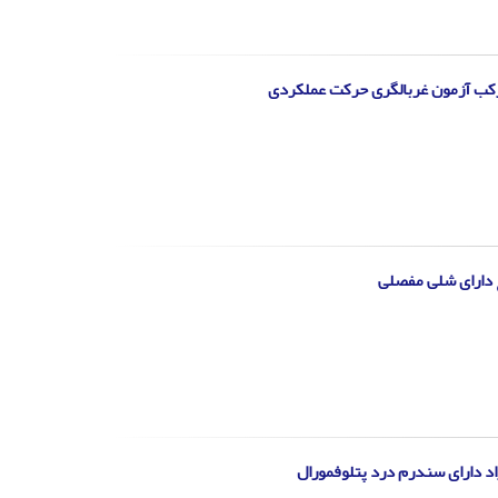
رکب آزمون غربالگری حرکت عملکردی
غ دارای شلی مفصلی
راد دارای سندرم درد پتلوفمورال