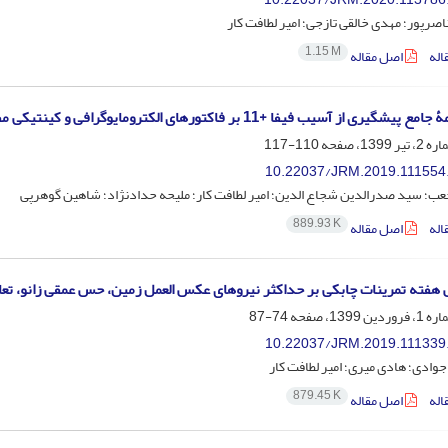
صرپور؛ مهدی خالقی تازجی؛ امیر لطافت کار
1.15 M
اله
اصل مقاله
آسیب فیفا +11 بر فاکتورهای الکترومایوگرافی و کینتیکی مفصل زانو در فوتبالیست‌های نوجوان پسر 12-10 ساله
110-117
10.22037/JRM.2019.111554
چعب؛ سید صدرالدین شجاع الدین؛ امیر لطافت کار؛ ملیحه حدادنژاد؛ شاهین گوهرپی
889.93 K
اله
اصل مقاله
هفته تمرینات چابکی بر حداکثر نیروهای عکس العمل زمین، حس عمقی زانو، تعادل
74-87
10.22037/JRM.2019.111339
وادی؛ هادی میری؛ امیر لطافت کار
879.45 K
اله
اصل مقاله