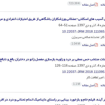
723.39 K
اله
اصل مقاله
آسیب های اسکلتی-عضلانی ورزشکاران باشگاهی از طریق امتیازات انفرادی و م
51-64
10.22037/JRM.2018.111065
 کار؛ محدثه صالحی سربیژن
1.04 M
اله
اصل مقاله
ینات منتخب حس عمقی بر درد و زاویه بازسازی مفصل زانو در دختران بالغ و نابال
116-126
10.22037/JRM.2018.111095
امیر لطافت کار
1.1 M
اله
اصل مقاله
 آینه، فیلم خام و بازخورد بینایی بر راستای داینامیک اندام تحتانی و درد در اف