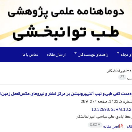
ی مجله
راهنمای نویسندگان
ارسال مقاله
تماس با ما
ه =
امیر لطافتکار
27
ات:
اه‌‌مدت کفی طبی و تیپ آنتی‌‌پرونیشن بر مرکز فشار و نیروهای عکس‌العمل زمین
274-289
10.32598/SJRM.13.2
 عطاآبادی؛ علی عباسی؛ امیر لطافتکار
3.82 M
اله
اصل مقاله